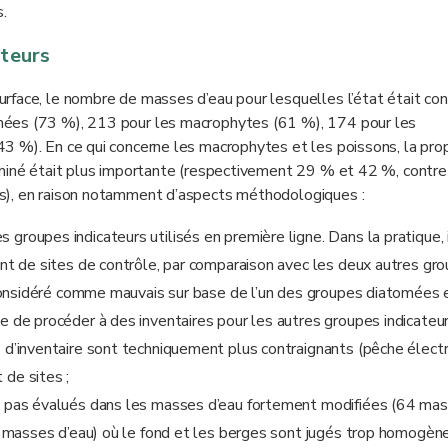
.
ateurs
rface, le nombre de masses d’eau pour lesquelles l’état était con
mées (73 %), 213 pour les macrophytes (61 %), 174 pour les
3 %). En ce qui concerne les macrophytes et les poissons, la pro
rminé était plus importante (respectivement 29 % et 42 %, contr
s), en raison notamment d’aspects méthodologiques :
groupes indicateurs utilisés en première ligne. Dans la pratique, i
tant de sites de contrôle, par comparaison avec les deux autres gr
st considéré comme mauvais sur base de l’un des groupes diatomées 
e de procéder à des inventaires pour les autres groupes indicateur
s d’inventaire sont techniquement plus contraignants (pêche électr
 de sites ;
nt pas évalués dans les masses d’eau fortement modifiées (64 ma
(16 masses d’eau) où le fond et les berges sont jugés trop homogèn