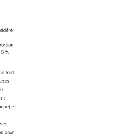
sidéré
portion
e 5 %
ls font
oupes
et
s ;
ique) et
sses
es pour