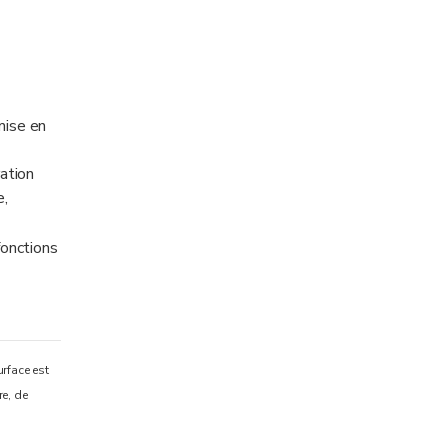
mise en
ation
e,
fonctions
urface est
re, de