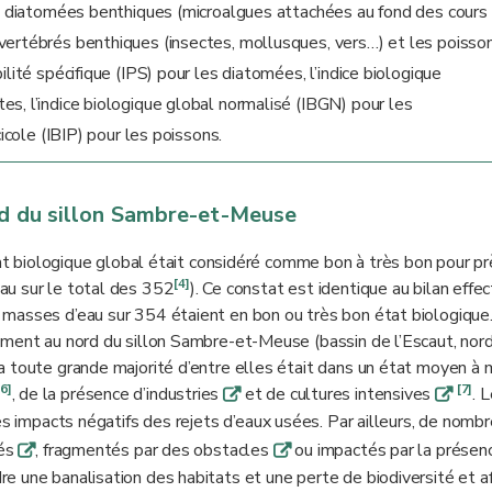
es diatomées benthiques (microalgues attachées au fond des cours 
vertébrés benthiques (insectes, mollusques, vers…) et les poisso
lité spécifique (IPS) pour les diatomées, l’indice biologique
s, l’indice biologique global normalisé (IBGN) pour les
cicole (IBIP) pour les poissons.
sud du sillon Sambre-et-Meuse
tat biologique global était considéré comme bon à très bon pour pr
[4]
au sur le total des 352
). Ce constat est identique au bilan effe
masses d’eau sur 354 étaient en bon ou très bon état biologique
ement au nord du sillon Sambre-et-Meuse (bassin de l’Escaut, nor
a toute grande majorité d’entre elles était dans un état moyen à 
[6]
[7]
, de la présence d’industries
et de cultures intensives
. 
q
q
es impacts négatifs des rejets d’eaux usées. Par ailleurs, de nomb
iés
, fragmentés par des obstacles
ou impactés par la présen
q
q
dre une banalisation des habitats et une perte de biodiversité et a