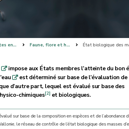
Composantes environnementales et lien environnement-santé
Faune, flore et habitats
État biologique des m
E
impose aux États membres l’atteinte du bon 
q
d’eau
est déterminé sur base de l’évaluation de 
q
ique d’autre part, lequel est évalué sur base des
[2]
physico-chimiques
et biologiques.
 évalué sur base de la composition en espèces et de l’abondance 
allonie, le réseau de contrôle de l’état biologique des masses d’