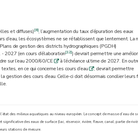
[8]
lles et diffuses)
, l’augmentation du taux d’épuration des eaux
ours d’eau, les écosystèmes ne se rétablissent que lentement. La 
lans de gestion des districts hydrographiques (PGDH)
[12]
- 2027 (en cours d’élaboration
) devrait permettre une amélior
cadre sur l’eau 2000/60/CE
à l’échéance ultime de 2027. En outr
q
textes, en ce qui concerne les cours d’eau
, devrait permettre
q
 la gestion des cours d’eau. Celle-ci doit désormais concilier leurs 
lle.
e l’état des milieux aquatiques au niveau européen. Le concept de masse d’eau de s
ignificative des eaux de surface (lac, réservoir, rivière, fleuve, canal, partie de riviè
ieurs stations de mesure.