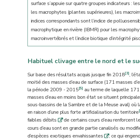
surface s’appuie sur quatre groupes indicateurs : l
les macrophytes (plantes supérieures), les macroin
indices correspondants sont l’indice de polluosensibi
macrophytique en rivière (IBMR) pour les macrophyte
macroinvertébrés et l’indice biotique d’intégrité pis
Habituel clivage entre le nord et le 
[3]
Sur base des résultats acquis jusque fin 2018
, l’é
moitié des masses d’eau de surface (171 masses d’e
[5]
la période 2009 - 2015
au terme de laquelle 171 
masses d’eau en moins bon état se situent principal
sous-bassins de la Sambre et de la Meuse aval) où l
en raison d’une plus forte artificialisation du territoire
faibles débits
de certains cours d’eau renforcent l
q
cours d’eau sont en grande partie canalisés ou modif
d’espèces exotiques envahissantes
, ce qui engen
q