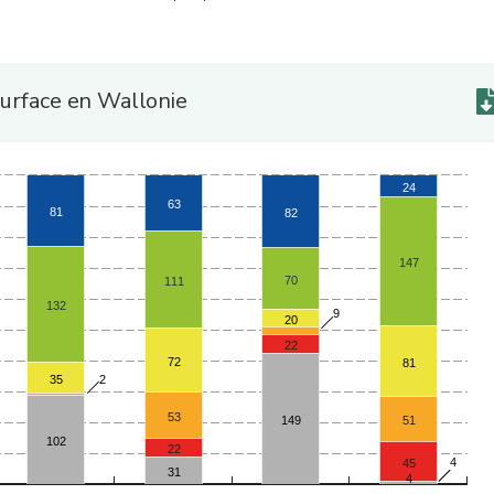
surface en Wallonie
24
63
81
82
147
70
111
132
9
20
22
72
81
35
2
53
149
51
102
22
4
45
31
4