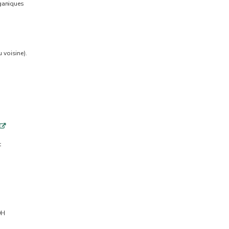
rganiques
 voisine).
q
t
DH