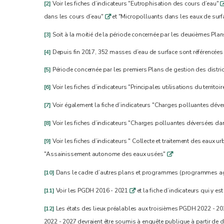
[2]
Voir les fiches d’indicateurs "Eutrophisation des cours d’eau"
dans les cours d’eau"
et "Micropolluants dans les eaux de sur
q
[3]
Soit à la moitié de la période concernée par les deuxièmes Pla
[4]
Depuis fin 2017, 352 masses d’eau de surface sont référencées 
[5]
Période concernée par les premiers Plans de gestion des distr
[6]
Voir les fiches d’indicateurs "Principales utilisations du territoir
[7]
Voir également la fiche d’indicateurs "Charges polluantes dév
[8]
Voir les fiches d’indicateurs "Charges polluantes déversées da
[9]
Voir les fiches d’indicateurs " Collecte et traitement des eaux u
"Assainissement autonome des eaux usées"
q
[10]
Dans le cadre d’autres plans et programmes (programmes 
[11]
Voir les PGDH 2016 - 2021
et la fiche d’indicateurs qui y e
q
[12]
Les états des lieux préalables aux troisièmes PGDH 2022 - 2
2022 - 2027 devraient être soumis à enquête publique à partir de