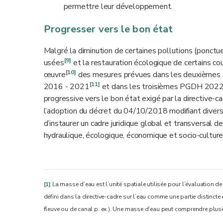
permettre leur développement.
Progresser vers le bon état
Malgré la diminution de certaines pollutions (ponctue
[9]
usées
et la restauration écologique de certains c
[10]
œuvre
des mesures prévues dans les deuxièmes P
[11]
2016 - 2021
et dans les troisièmes PGDH 2022 
progressive vers le bon état exigé par la directive-
l’adoption du décret du 04/10/2018 modifiant divers 
d’instaurer un cadre juridique global et transversal de
hydraulique, écologique, économique et socio-culture
[1]
La masse d’eau est l’unité spatiale utilisée pour l’évaluation d
défini dans la directive-cadre sur l’eau comme une partie distincte et s
fleuve ou de canal p. ex.). Une masse d’eau peut comprendre plus