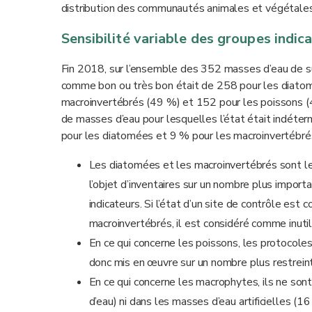
distribution des communautés animales et végétales
Sensibilité variable des groupes indic
Fin 2018, sur l’ensemble des 352 masses d’eau de su
comme bon ou très bon était de 258 pour les diato
macroinvertébrés (49 %) et 152 pour les poissons (4
de masses d’eau pour lesquelles l’état était indéte
pour les diatomées et 9 % pour les macroinvertébré
Les diatomées et les macroinvertébrés sont les 
l’objet d’inventaires sur un nombre plus impor
indicateurs. Si l’état d’un site de contrôle e
macroinvertébrés, il est considéré comme inutil
En ce qui concerne les poissons, les protocole
donc mis en œuvre sur un nombre plus restreint
En ce qui concerne les macrophytes, ils ne so
d’eau) ni dans les masses d’eau artificielles 