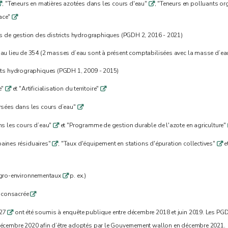
, "Teneurs en matières azotées dans les cours d'eau"
, "Teneurs en polluants o
q
q
face"
q
ns de gestion des districts hydrographiques (PGDH 2, 2016 - 2021)
au lieu de 354 (2 masses d’eau sont à présent comptabilisées avec la masse d’eau
icts hydrographiques (PGDH 1, 2009 - 2015)
e"
et "Artificialisation du territoire"
q
q
ersées dans les cours d’eau"
q
ns les cours d’eau"
et "Programme de gestion durable de l'azote en agriculture"
q
rbaines résiduaires"
, "Taux d'équipement en stations d'épuration collectives"
e
q
q
agro-environnementaux
p. ex.)
q
st consacrée
q
027
ont été soumis à enquête publique entre décembre 2018 et juin 2019. Les PG
q
 décembre 2020 afin d’être adoptés par le Gouvernement wallon en décembre 2021.