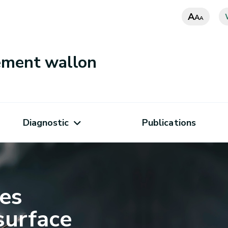
A
A
A
nement wallon
Diagnostic
Publications
des
surface