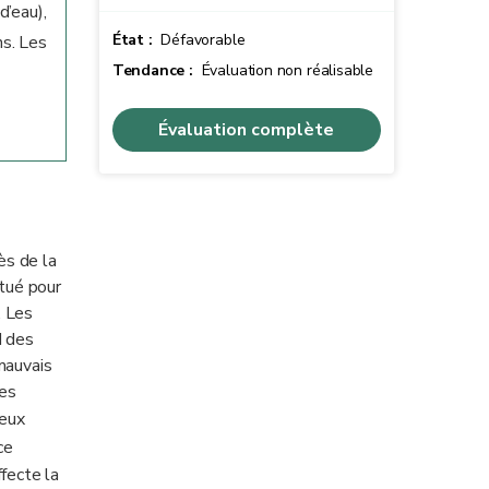
d’eau),
État :
Défavorable
ns. Les
Tendance :
Évaluation non réalisable
Évaluation complète
ès de la
ctué pour
. Les
d des
mauvais
Les
reux
ce
ffecte la