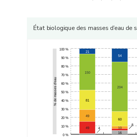
État biologique des masses d’eau de 
100 %
21
54
90 %
80 %
150
70 %
% de masses d'eau
60 %
204
50 %
81
40 %
30 %
49
20 %
60
8
10 %
49
10
4
16
0 %