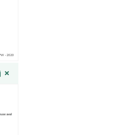
PW - 2020
5)
ieures