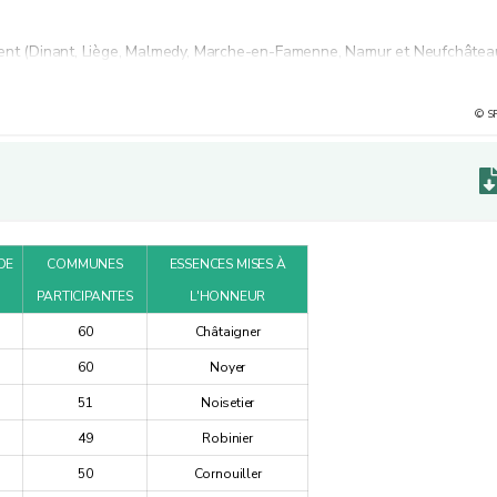
ement (Dinant, Liège, Malmedy, Marche-en-Famenne, Namur et Neufchâtea
e 2009
ce de données détaillées par rang entre 2014 et 2016
© S
DE
COMMUNES
ESSENCES MISES À
PARTICIPANTES
L'HONNEUR
60
Châtaigner
60
Noyer
51
Noisetier
49
Robinier
50
Cornouiller