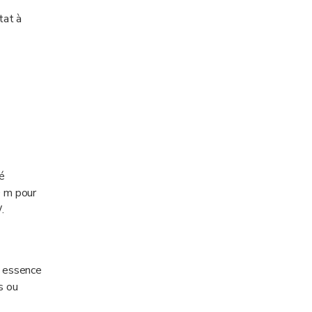
tat à
é
0 m pour
.
e essence
s ou