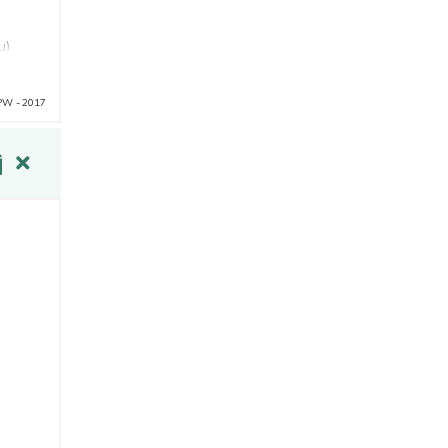
u)
PW - 2017