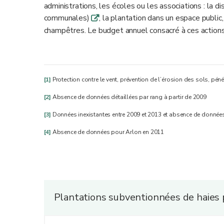
administrations, les écoles ou les associations : la di
communales)
, la plantation dans un espace publi
q
champêtres. Le budget annuel consacré à ces action
[1]
Protection contre le vent, prévention de l’érosion des sols, pén
[2]
Absence de données détaillées par rang à partir de 2009
[3]
Données inexistantes entre 2009 et 2013 et absence de données 
[4]
Absence de données pour Arlon en 2011
Plantations subventionnées de haies p