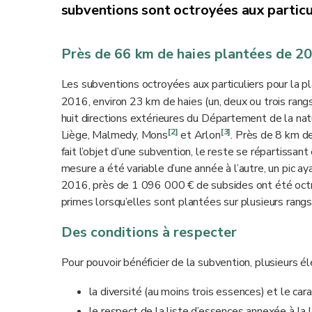
subventions sont octroyées aux particu
Près de 66 km de haies plantées de 2
Les subventions octroyées aux particuliers pour la 
2016, environ 23 km de haies (un, deux ou trois rangs
huit directions extérieures du Département de la na
[2]
[3]
Liège, Malmedy, Mons
et Arlon
. Près de 8 km de
fait l’objet d’une subvention, le reste se répartissan
mesure a été variable d’une année à l’autre, un pic
2016, près de 1 096 000 € de subsides ont été oc
primes lorsqu’elles sont plantées sur plusieurs rang
Des conditions à respecter
Pour pouvoir bénéficier de la subvention, plusieurs é
la diversité (au moins trois essences) et le ca
le respect de la liste d’essences annexée à la l