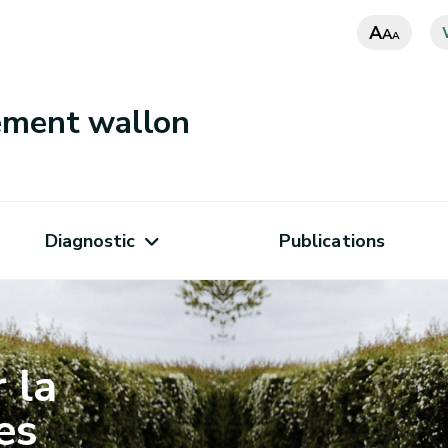
A
A
A
nement wallon
Diagnostic
Publications
 la
es