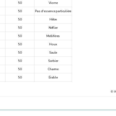
50
Viorne
50
Pas d'essence particulière
50
Hêtre
50
Néflier
50
Mellifères
50
Houx
50
Saule
50
Sorbier
50
Charme
50
Érable
© S