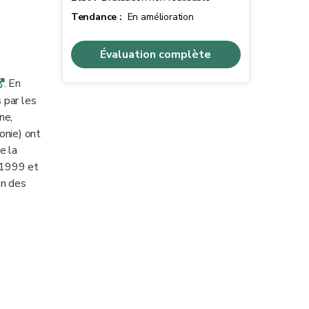
Tendance :
En amélioration
Évaluation complète
. En
q
 par les
ne,
lonie) ont
e la
 1999 et
on des