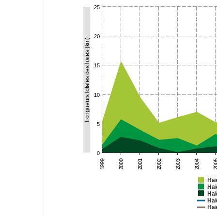
25
20
Longueurs totales des haies (km)
15
10
5
0
2001
200
2000
2004
1999
2003
2002
Hai
Hai
Hai
Hai
Hai