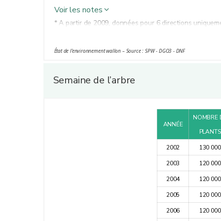
Voir les notes
* A partir de 2009, données pour 6 directions uniqu
** Absence de données détaillées par rang à partir d
*** Données inexistantes entre 2009 et 2013 et absen
État de l’environnement wallon – Source : SPW - DGO3 - DNF
Semaine de l’arbre
NOMBRE 
ANNÉE
PLANTS
2002
130 000
2003
120 000
2004
120 000
2005
120 000
2006
120 000