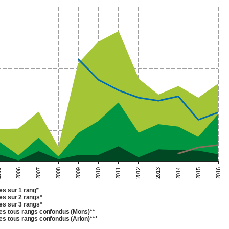
2006
2010
2014
5
2009
2013
2008
2012
2016
2007
2011
2015
es sur 1 rang*
es sur 2 rangs*
es sur 3 rangs*
es tous rangs confondus (Mons)**
es tous rangs confondus (Arlon)***