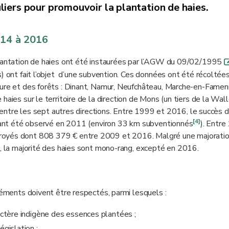
liers pour promouvoir la plantation de haies.
014 à 2016
plantation de haies ont été instaurées par l’AGW du 09/02/1995
) ont fait l’objet d’une subvention. Ces données ont été récoltées
ture et des forêts : Dinant, Namur, Neufchâteau, Marche-en-Famen
 haies sur le territoire de la direction de Mons (un tiers de la Wal
t entre les sept autres directions. Entre 1999 et 2016, le succès d
[4]
 ayant été observé en 2011 (environ 33 km subventionnés
). Entre
troyés dont 808 379 € entre 2009 et 2016. Malgré une majorati
s, la majorité des haies sont mono-rang, excepté en 2016.
léments doivent être respectés, parmi lesquels :
ractère indigène des essences plantées ;
égislation ;