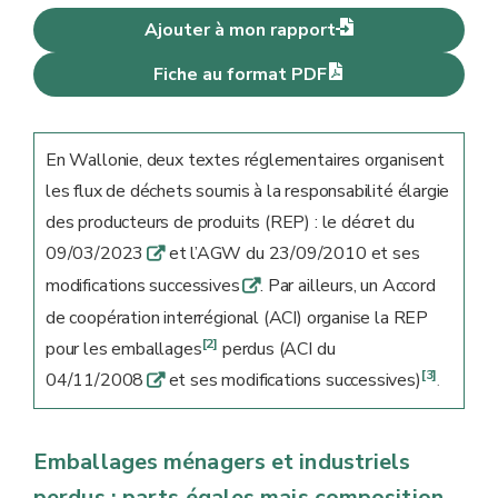
Ajouter à mon rapport
Fiche au format PDF
En Wallonie, deux textes réglementaires organisent
les flux de déchets soumis à la responsabilité élargie
des producteurs de produits (REP) : le décret du
09/03/2023
et l’AGW du 23/09/2010 et ses
q
modifications successives
. Par ailleurs, un Accord
q
de coopération interrégional (ACI) organise la REP
[2]
pour les emballages
perdus (ACI du
[3]
04/11/2008
et ses modifications successives)
q
.
Emballages ménagers et industriels
perdus : parts égales mais composition