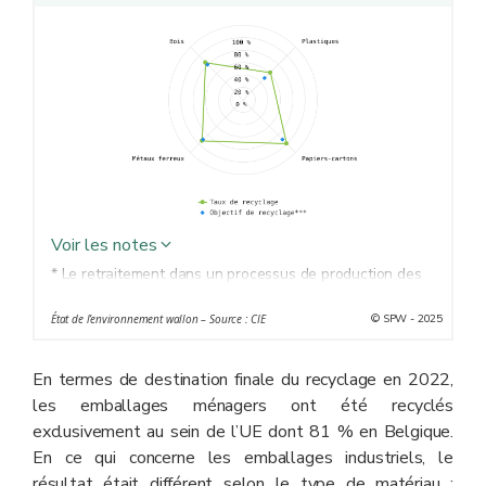
Voir les notes
* Le retraitement dans un processus de production des
déchets aux fins de leur fonction initiale ou à d'autres
© SPW - 2025
État de l’environnement wallon – Source : CIE
fins, y compris le recyclage organique, mais à l'exclusion
de la valorisation énergétique
q
.
En termes de destination finale du recyclage en 2022,
** Emballages sous la gestion de Valipac.
les emballages ménagers ont été recyclés
*** Objectif repris dans l’Accord de coopération
exclusivement au sein de l’UE dont 81 % en Belgique.
interrégional du 04/11/2008
q
.
En ce qui concerne les emballages industriels, le
résultat était différent selon le type de matériau :