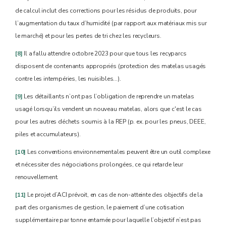
de calcul inclut des corrections pour les résidus de produits, pour
l’augmentation du taux d’humidité (par rapport aux matériaux mis sur
le marché) et pour les pertes de tri chez les recycleurs.
[8]
Il a fallu attendre octobre 2023 pour que tous les recyparcs
disposent de contenants appropriés (protection des matelas usagés
contre les intempéries, les nuisibles…).
[9]
Les détaillants n’ont pas l’obligation de reprendre un matelas
usagé lorsqu’ils vendent un nouveau matelas, alors que c'est le cas
pour les autres déchets soumis à la REP (p. ex. pour les pneus, DEEE,
piles et accumulateurs).
[10]
Les conventions environnementales peuvent être un outil complexe
et nécessiter des négociations prolongées, ce qui retarde leur
renouvellement.
[11]
Le projet d’ACI prévoit, en cas de non-atteinte des objectifs de la
part des organismes de gestion, le paiement d’une cotisation
supplémentaire par tonne entamée pour laquelle l’objectif n’est pas