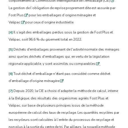
conjointement la Commission interrégionale de l’emballage (CIE)
.
q
La gestion de l’obligation de reprise proprement dite est assurée par
Fost Plus
pour les emballages d’origine ménagère et
q
Valipac
pour ceux d’origine industrielle.
q
[4]
Il s’agit des emballages perdus sous la gestion de Fost Plus et
Valipac, soit 96,6 % du gisement total en 2022.
[5]
Déchets d'emballages provenant de l'activité normale des ménages
ainsi que les déchets d'emballages qui, en vertu de la législation
régionale applicable, y sont assimilés ou comparables
q.
[6]
Tout déchet d'emballage n'étant pas considéré comme déchet
d'emballage d'origine ménagère
.
q
[7]
Depuis 2020, la CIE a choisi d’adapter la méthode de calcul, interne
à la Belgique, des résultats des organismes agréés Fost Plus et
Valipac, sur base de plusieurs principes issus de la méthode
européenne de calcul des taux de recyclage. Les quantités recyclées par
les recycleurs sont calculées à l’entrée du processus de recyclage et
non plus à la sortie du centre de tri. Par ailleurs, la nouvelle méthode