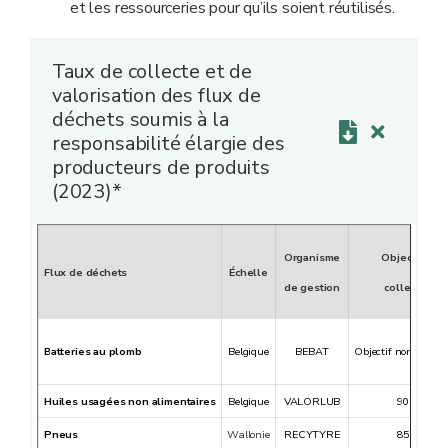
et les ressourceries pour qu’ils soient réutilisés.
Taux de collecte et de
valorisation des flux de
déchets soumis à la
responsabilité élargie des
producteurs de produits
(2023)*
Organisme
Objectif de
Flux de déchets
Échelle
de gestion
collecte**
Batteries au plomb
Belgique
BEBAT
Objectif non chiffré
Huiles usagées non alimentaires
Belgique
VALORLUB
90 %
Pneus
Wallonie
RECYTYRE
85 %