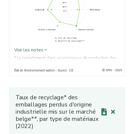
Voir les notes
* Le retraitement dans un processus de production des
déchets aux fins de leur fonction initiale ou à d'autres
© SPW - 2025
État de l’environnement wallon – Source : CIE
fins, y compris le recyclage organique, mais à l'exclusion
de la valorisation énergétique
q
.
**
Emballages sous la gestion de Fost Plus.
Objectif repris dans l’Accord de coopération
***
Taux de recyclage* des
interrégional du 04/11/2008
q
.
emballages perdus d'origine
industrielle mis sur le marché
belge**, par type de matériaux
(2022)