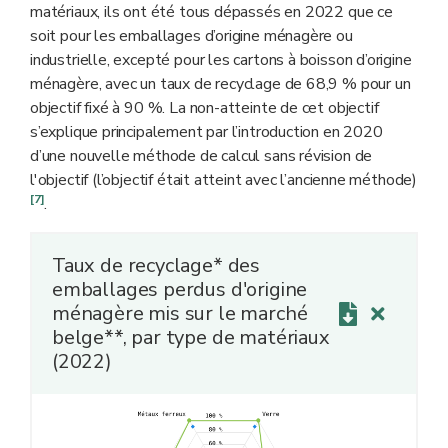
fins, y compris le recyclage organique, mais à l'exclusion
matériaux, ils ont été tous dépassés en 2022 que ce
de la valorisation énergétique
q
.
soit pour les emballages d’origine ménagère ou
*** Emballages sous la gestion de Fost Plus et Valipac.
industrielle, excepté pour les cartons à boisson d’origine
**** Objectifs repris dans l’Accord de coopération
ménagère, avec un taux de recyclage de 68,9 % pour un
interrégional du 04/11/2008
.
q
objectif fixé à 90 %. La non-atteinte de cet objectif
s’explique principalement par l’introduction en 2020
d’une nouvelle méthode de calcul sans révision de
l'objectif (l’objectif était atteint avec l’ancienne méthode)
[7]
.
Taux de recyclage* des
emballages perdus d'origine
ménagère mis sur le marché
belge**, par type de matériaux
(2022)