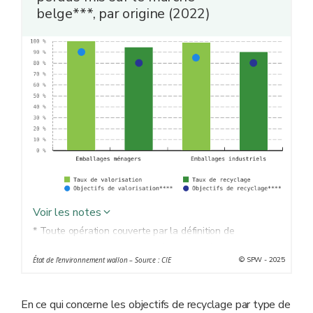
belge***, par origine (2022)
Voir les notes
* Toute opération couverte par la définition de
valorisation figurant dans la législation régionale
© SPW - 2025
État de l’environnement wallon – Source : CIE
applicable
q
.
** Le retraitement dans un processus de production des
déchets aux fins de leur fonction initiale ou à d'autres
En ce qui concerne les objectifs de recyclage par type de