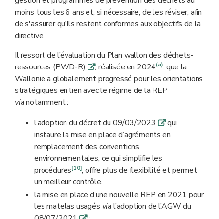
gestion et programmes de prévention des déchets au
tous les déchets présentés par le
moins tous les 6 ans et, si nécessaire, de les réviser, afin
consommateur ou l'utilisateur
de s'assurer qu'ils restent conformes aux objectifs de la
professionnel doivent être repris.
directive.
***** Déchets d'équipements électriques
et électroniques.
Il ressort de l’évaluation du Plan wallon des déchets-
****** Huiles et graisses de friture
(a)
ressources (PWD-R)
, réalisée en 2024
, que la
q
usagées.
Wallonie a globalement progressé pour les orientations
stratégiques en lien avec le régime de la REP
via
notamment :
l’adoption du décret du 09/03/2023
qui
q
instaure la mise en place d’agréments en
remplacement des conventions
environnementales, ce qui simplifie les
[10]
procédures
, offre plus de flexibilité et permet
un meilleur contrôle.
la mise en place d’une nouvelle REP en 2021 pour
les matelas usagés
via
l’adoption de l’AGW du
08/07/2021
;
q