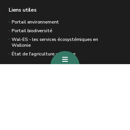
Liens utiles
Portail environnement
Portail biodiversité
Wal-ES - les services écosystémiques en
Wallonie
État de l'agriculture wallonne
Sites généraux de la Wallonie
Wallonie.be
Gouvernement wallon
Service public de Wallonie
Wallex
Géoportail