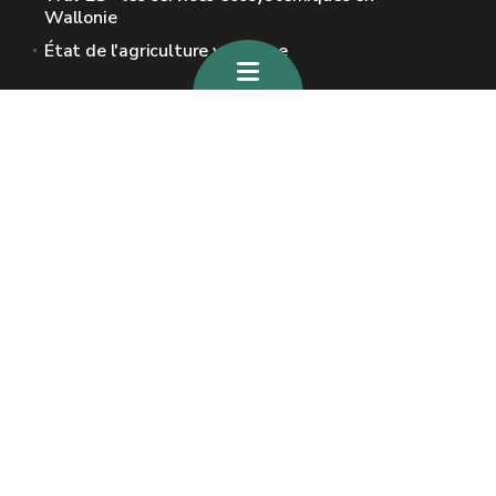
Wallonie
État de l'agriculture wallonne
Sites généraux de la Wallonie
Wallonie.be
Gouvernement wallon
Service public de Wallonie
Wallex
Géoportail
Jobs
Nous contacter