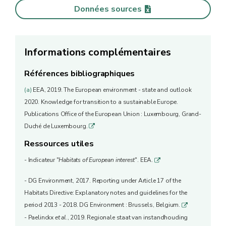
Données sources
Informations complémentaires
Références bibliographiques
(a)
EEA, 2019. The European environment - state and outlook
2020. Knowledge for transition to a sustainable Europe.
Publications Office of the European Union : Luxembourg, Grand-
Duché de Luxembourg.
q
Ressources utiles
- Indicateur "
Habitats of European interest
". EEA.
q
- DG Environment, 2017. Reporting under Article 17 of the
Habitats Directive: Explanatory notes and guidelines for the
period 2013 - 2018. DG Environment : Brussels, Belgium.
q
- Paelinckx
et al
., 2019. Regionale staat van instandhouding