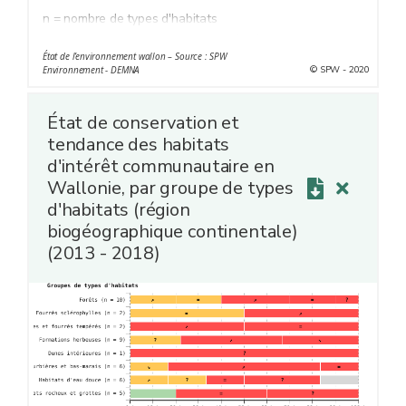
n = nombre de types d'habitats
Chaque type d'habitats est caractérisé par des
État de l’environnement wallon – Source : SPW
conditions climatiques et physico-chimiques particulières
© SPW - 2020
Environnement - DEMNA
et uniformes et héberge une flore et une faune
spécifiques (ex. de type d'habitats : hêtraie à luzule,
État de conservation et
pelouse calcaire ou tourbière haute).
tendance des habitats
* Un statut favorable ne peut généralement être obtenu
d'intérêt communautaire en
que si la tendance est stable ou en amélioration.
Wallonie, par groupe de types
d'habitats (région
biogéographique continentale)
(2013 - 2018)