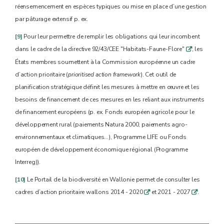
réensemencement en espèces typiques ou mise en place d’une gestion
par pâturage extensif p. ex.
[9]
Pour leur permettre de remplir les obligations qui leur incombent
dans le cadre de la directive 92/43/CEE "Habitats-Faune-Flore"
, les
q
États membres soumettent à la Commission européenne un cadre
d’action prioritaire (
prioritised action framework
). Cet outil de
planification stratégique définit les mesures à mettre en œuvre et les
besoins de financement de ces mesures en les reliant aux instruments
de financement européens (p. ex. Fonds européen agricole pour le
développement rural (paiements Natura 2000, paiements agro-
environnementaux et climatiques…), Programme LIFE ou Fonds
européen de développement économique régional (Programme
Interreg)).
[10]
Le Portail de la biodiversité en Wallonie permet de consulter les
cadres d’action prioritaire wallons 2014 - 2020
et 2021 - 2027
.
q
q