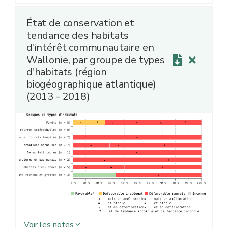
et uniformes et héberge une flore et une faune
spécifiques (ex. de type d'habitats : hêtraie à luzule,
État de conservation et
pelouse calcaire ou tourbière haute).
tendance des habitats
* Un statut favorable ne peut généralement être obtenu
d'intérêt communautaire en
que si la tendance est stable ou en amélioration.
Wallonie, par groupe de types
d'habitats (région
biogéographique atlantique)
(2013 - 2018)
Voir les notes