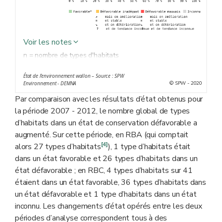
Voir les notes
n = nombre de types d'habitats
Chaque type d'habitats est caractérisé par des
État de l’environnement wallon – Source : SPW
conditions climatiques et physico-chimiques particulières
© SPW - 2020
Environnement - DEMNA
et uniformes et héberge une flore et une faune
Par comparaison avec les résultats d’état obtenus pour
spécifiques (ex. de type d'habitats : hêtraie à luzule,
la période 2007 - 2012, le nombre global de types
pelouse calcaire ou tourbière haute).
d’habitats dans un état de conservation défavorable a
* Un statut favorable ne peut généralement être obtenu
augmenté. Sur cette période, en RBA (qui comptait
que si la tendance est stable ou en amélioration.
[4]
alors 27 types d’habitats
), 1 type d’habitats était
dans un état favorable et 26 types d’habitats dans un
état défavorable ; en RBC, 4 types d’habitats sur 41
étaient dans un état favorable, 36 types d’habitats dans
un état défavorable et 1 type d’habitats dans un état
inconnu. Les changements d’état opérés entre les deux
périodes d’analyse correspondent tous à des