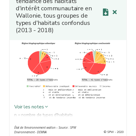
tendance des habitats
d'intérêt communautaire en
Wallonie, tous groupes de
types d'habitats confondus
(2013 - 2018)
Voir les notes
n = nombre de types d'habitats
Chaque type d'habitats est caractérisé par des
État de l’environnement wallon – Source : SPW
conditions climatiques et physico-chimiques particulières
© SPW - 2020
Environnement - DEMNA