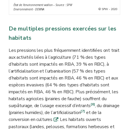
État de l’environnement wallon – Source : SPW
conditions climatiques et physico-chimiques particulières
© SPW - 2020
Environnement - DEMNA
et uniformes et héberge une flore et une faune
spécifiques (ex. de type d'habitats : hêtraie à luzule,
De multiples pressions exercées sur les
pelouse calcaire ou tourbière haute).
habitats
Les pressions les plus fréquemment identifiées ont trait
aux activités liées à l’agriculture (71 % des types
d’habitats sont impactés en RBA, 39 % en RBC), à
l’artificialisation et l’urbanisation (57 % des types
d’habitats sont impactés en RBA, 46 % en RBC) et aux
espèces invasives (64 % des types d’habitats sont
impactés en RBA, 46 % en RBC). Plus précisément, les
habitats agricoles (prairies de fauche) souffrent du
[6]
surpâturage, de l’usage excessif d’intrants
, du drainage
[7]
(prairies humides), de l’artificialisation
et de la
conversion en cultures
. Les habitats ouverts
q
pastoraux (landes, pelouses, formations herbeuses et