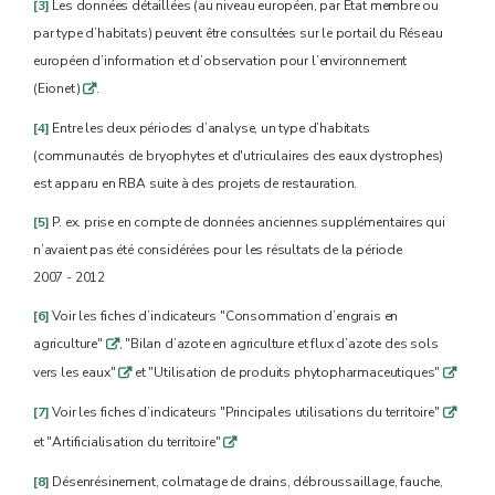
[3]
Les données détaillées (au niveau européen, par État membre ou
par type d’habitats) peuvent être consultées sur le portail du Réseau
européen d’information et d’observation pour l’environnement
(Eionet)
.
q
[4]
Entre les deux périodes d’analyse, un type d’habitats
(communautés de bryophytes et d'utriculaires des eaux dystrophes)
est apparu en RBA suite à des projets de restauration.
[5]
P. ex. prise en compte de données anciennes supplémentaires qui
n’avaient pas été considérées pour les résultats de la période
2007 - 2012
[6]
Voir les fiches d’indicateurs "Consommation d’engrais en
agriculture"
, "Bilan d’azote en agriculture et flux d’azote des sols
q
vers les eaux"
et "Utilisation de produits phytopharmaceutiques"
q
q
[7]
Voir les fiches d’indicateurs "Principales utilisations du territoire"
q
et "Artificialisation du territoire"
q
[8]
Désenrésinement, colmatage de drains, débroussaillage, fauche,