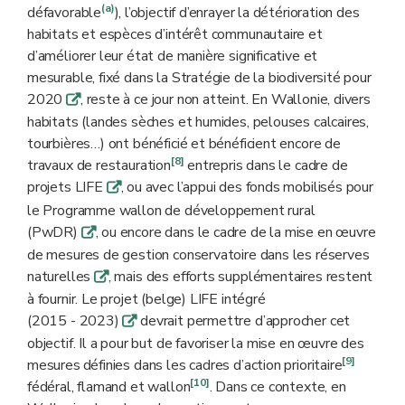
(a)
défavorable
), l’objectif d’enrayer la détérioration des
habitats et espèces d’intérêt communautaire et
d’améliorer leur état de manière significative et
mesurable, fixé dans la Stratégie de la biodiversité pour
2020
, reste à ce jour non atteint. En Wallonie, divers
q
habitats (landes sèches et humides, pelouses calcaires,
tourbières…) ont bénéficié et bénéficient encore de
[8]
travaux de restauration
entrepris dans le cadre de
projets LIFE
, ou avec l’appui des fonds mobilisés pour
q
le Programme wallon de développement rural
(PwDR)
, ou encore dans le cadre de la mise en œuvre
q
de mesures de gestion conservatoire dans les réserves
naturelles
, mais des efforts supplémentaires restent
q
à fournir. Le projet (belge) LIFE intégré
(2015 - 2023)
devrait permettre d’approcher cet
q
objectif. Il a pour but de favoriser la mise en œuvre des
[9]
mesures
définies dans les cadres d’action prioritaire
[10]
fédéral, flamand et wallon
. Dans ce contexte, en