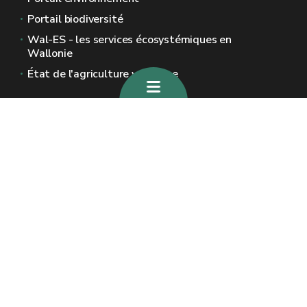
Portail biodiversité
Wal-ES - les services écosystémiques en
Wallonie
État de l'agriculture wallonne
Sites généraux de la Wallonie
Wallonie.be
Gouvernement wallon
Service public de Wallonie
Wallex
Géoportail
Jobs
Nous contacter