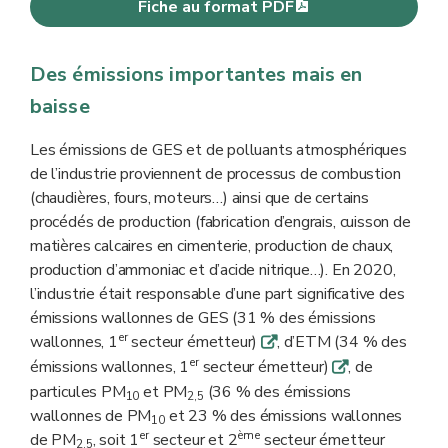
Fiche au format PDF
Des émissions importantes mais en
baisse
Les émissions de GES et de polluants atmosphériques
de l’industrie proviennent de processus de combustion
(chaudières, fours, moteurs…) ainsi que de certains
procédés de production (fabrication d’engrais, cuisson de
matières calcaires en cimenterie, production de chaux,
production d’ammoniac et d’acide nitrique…). En 2020,
l’industrie était responsable d’une part significative des
émissions wallonnes de GES (31 % des émissions
er
wallonnes, 1
secteur émetteur)
, d’ETM (34 % des
q
er
émissions wallonnes, 1
secteur émetteur)
, de
q
particules PM
et PM
(36 % des émissions
10
2,5
wallonnes de PM
et 23 % des émissions wallonnes
10
er
ème
de PM
, soit 1
secteur et 2
secteur émetteur
2,5