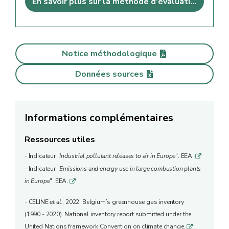
En savoir plus sur la méthode d'évaluation
Notice méthodologique
Données sources
Informations complémentaires
Ressources utiles
- Indicateur "
Industrial pollutant releases to air in Europe
". EEA.
q
- Indicateur "
Emissions and energy use in large combustion plants
in Europe
". EEA.
q
- CELINE
et al.
, 2022. Belgium’s greenhouse gas inventory
(1990 - 2020). National inventory report submitted under the
United Nations framework Convention on climate change.
q