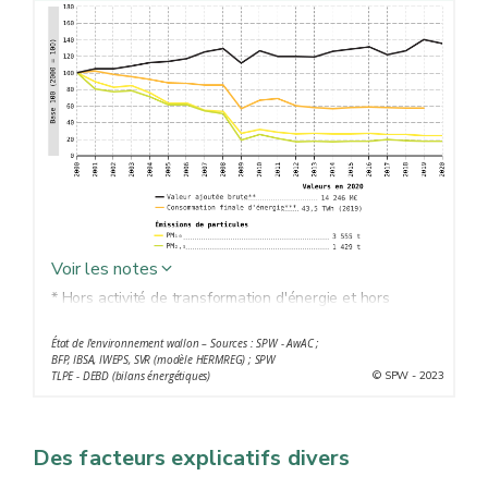
Voir les notes
* Hors activité de transformation d'énergie et hors
transport
État de l'environnement wallon – Sources : SPW - AwAC ;
** Hors variations de prix
BFP, IBSA, IWEPS, SVR (modèle HERMREG) ; SPW
*** Y compris usages non énergétiques
© SPW - 2023
TLPE - DEBD (bilans énergétiques)
Des facteurs explicatifs divers