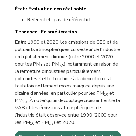
État :
Évaluation non réalisable
Référentiel : pas de référentiel
Tendance :
En amélioration
Entre 1990 et 2020, les émissions de GES et de
polluants atmosphériques du secteur de l'industrie
ont globalement diminué (entre 2000 et 2020
pour les PM
et PM
), notamment en raison de
10
2,5
la fermeture d’industries particulièrement
polluantes. Cette tendance à la diminution est
toutefois nettement moins marquée depuis une
dizaine d’années, en particulier pour les PM
et
10
PM
. À noter qu’un découplage croissant entre la
2,5
VAB et les émissions atmosphériques de
l’industrie était observée entre 1990 (2000 pour
les PM
et PM
) et 2020.
10
2,5