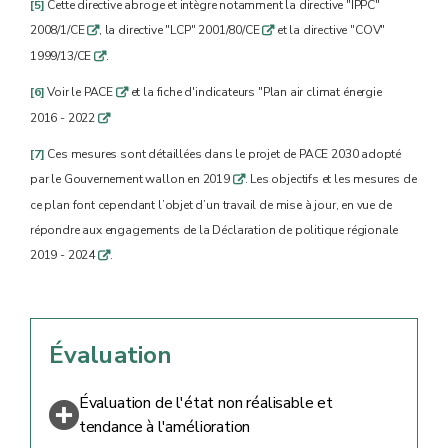
[5]
Cette directive abroge et intègre notamment la directive "IPPC"
2008/1/CE
, la directive "LCP" 2001/80/CE
et la directive "COV"
q
q
1999/13/CE
.
q
[6]
Voir le PACE
et la fiche d'indicateurs "Plan air climat énergie
q
2016 - 2022
q
[7]
Ces mesures sont détaillées dans le projet de PACE 2030 adopté
par le Gouvernement wallon en 2019
. Les objectifs et les mesures de
q
ce plan font cependant l’objet d’un travail de mise à jour, en vue de
répondre aux engagements de la Déclaration de politique régionale
2019 - 2024
.
q
Évaluation
Évaluation de l'état non réalisable et
tendance à l'amélioration