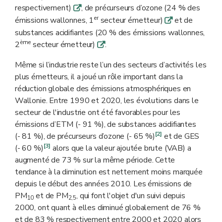
respectivement)
, de précurseurs d’ozone (24 % des
q
er
émissions wallonnes, 1
secteur émetteur)
et de
q
substances acidifiantes (20 % des émissions wallonnes,
ème
2
secteur émetteur)
.
q
Même si l’industrie reste l’un des secteurs d’activités les
plus émetteurs, il a joué un rôle important dans la
réduction globale des émissions atmosphériques en
Wallonie. Entre 1990 et 2020, les évolutions dans le
secteur de l'industrie ont été favorables pour les
émissions d’ETM (- 91 %), de substances acidifiantes
[2]
(- 81 %), de précurseurs d’ozone (- 65 %)
et de GES
[3]
(- 60 %)
alors que la valeur ajoutée brute (VAB) a
augmenté de 73 % sur la même période. Cette
tendance à la diminution est nettement moins marquée
depuis le début des années 2010. Les émissions de
PM
et de PM
, qui font l'objet d'un suivi depuis
10
2,5
2000, ont quant à elles diminué globalement de 76 %
et de 83 % respectivement entre 2000 et 2020 alors