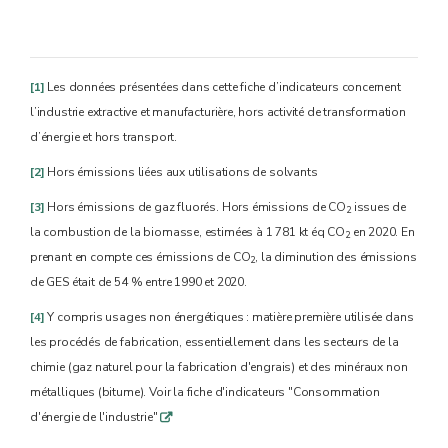
[1]
Les données présentées dans cette fiche d’indicateurs concernent
l’industrie extractive et manufacturière, hors activité de transformation
d’énergie et hors transport.
[2]
Hors émissions liées aux utilisations de solvants
[3]
Hors émissions de gaz fluorés. Hors émissions de CO
issues de
2
la combustion de la biomasse, estimées à 1 781 kt éq CO
en 2020. En
2
prenant en compte ces émissions de CO
, la diminution des émissions
2
de GES était de 54 % entre 1990 et 2020.
[4]
Y compris usages non énergétiques : matière première utilisée dans
les procédés de fabrication, essentiellement dans les secteurs de la
chimie (gaz naturel pour la fabrication d'engrais) et des minéraux non
métalliques (bitume). Voir la fiche d'indicateurs "Consommation
d'énergie de l'industrie"
q