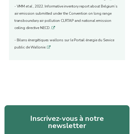
- VMM
et al.
, 2022. Informative inventory report about Belgium’s
air emission submitted under the Convention on long range
transboundary air pollution CLRTAP and national emission
ceiling directive NECD.
q
- Bilans énergétiques wallons sur le Portail énergie du Service
public de Wallonie.
q
Inscrivez-vous à notre
newsletter