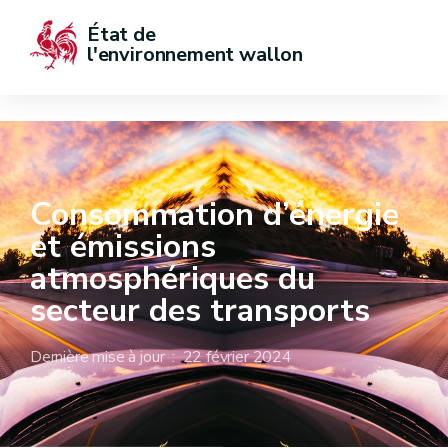
État de  
l'environnement wallon
Consommation d’énergie
et émissions
atmosphériques du
secteur des transports
Dernière mise à jour : 22 février 2024