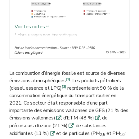
Voir les notes
*
Hors usages non énergétiques.
** Comprend les secteurs de l’agriculture, du logement
État de l’environnement wallon – Source : SPW TLPE - DEBD
et tertiaire.
© SPW - 2024
(bilans énergétiques)
*** Transport aérien national et international, transports
fluvial et ferroviaire.
La combustion d’énergie fossile est source de diverses
[2]
émissions atmosphériques
. Les produits pétroliers
[3]
(diesel, essence et LPG)
représentaient 90 % de la
consommation énergétique du transport routier en
2021. Ce secteur était responsable d’une part
importante des émissions wallonnes de GES (21 % des
émissions wallonnes)
, d’ETM (48 %)
, de
q
q
précurseurs d’ozone (21 %)
, de substances
q
acidifiantes (13 %)
et de particules (PM
et PM
:
q
2,5
10