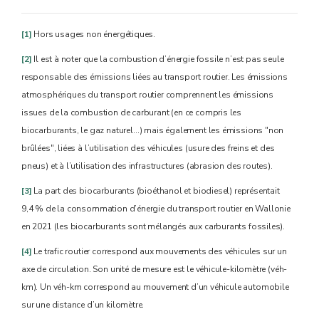
[1]
Hors usages non énergétiques.
[2]
Il est à noter que la combustion d’énergie fossile n’est pas seule
responsable des émissions liées au transport routier. Les émissions
atmosphériques du transport routier comprennent les émissions
issues de la combustion de carburant (en ce compris les
biocarburants, le gaz naturel…) mais également les émissions "non
brûlées", liées à l’utilisation des véhicules (usure des freins et des
pneus) et à l’utilisation des infrastructures (abrasion des routes).
[3]
La part des biocarburants (bioéthanol et biodiesel) représentait
9,4 % de la consommation d’énergie du transport routier en Wallonie
en 2021 (les biocarburants sont mélangés aux carburants fossiles).
[4]
Le trafic routier correspond aux mouvements des véhicules sur un
axe de circulation. Son unité de mesure est le véhicule-kilomètre (véh-
km). Un véh-km correspond au mouvement d’un véhicule automobile
sur une distance d’un kilomètre.