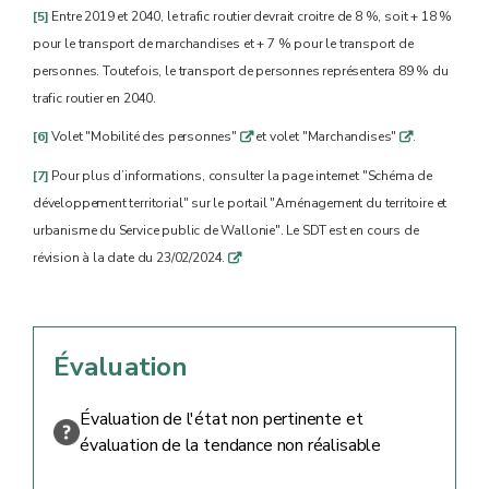
[5]
Entre 2019 et 2040, le trafic routier devrait croitre de 8 %, soit + 18 %
pour le transport de marchandises et + 7 % pour le transport de
personnes. Toutefois, le transport de personnes représentera 89 % du
trafic routier en 2040.
[6]
Volet "Mobilité des personnes"
et volet "Marchandises"
.
q
q
[7]
Pour plus d’informations, consulter la page internet "Schéma de
développement territorial" sur le portail "Aménagement du territoire et
urbanisme du Service public de Wallonie". Le SDT est en cours de
révision à la date du 23/02/2024.
q
Évaluation
Évaluation de l'état non pertinente et
évaluation de la tendance non réalisable