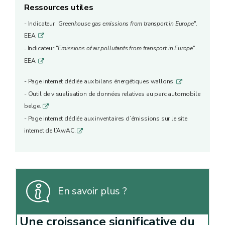
Ressources utiles
- Indicateur "
Greenhouse gas emissions from transport in Europe
".
EEA.
q
Indicateur "
Emissions of air pollutants from transport in Europe
".
-
EEA.
q
- Page internet dédiée aux bilans énergétiques wallons.
q
- Outil de visualisation de données relatives au parc automobile
belge.
q
- Page internet dédiée aux inventaires d’émissions sur le site
internet de l’AwAC.
q
En savoir plus ?
Une croissance significative du