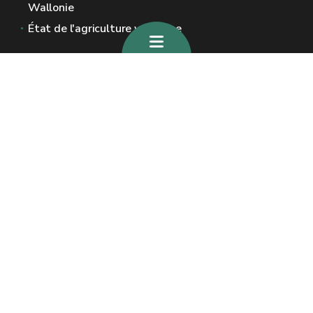
Wallonie
État de l'agriculture wallonne
Sites généraux de la Wallonie
Wallonie.be
Gouvernement wallon
Service public de Wallonie
Wallex
Géoportail
Jobs
Nous contacter