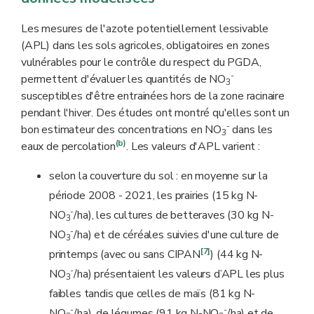
lessivable p. ex.) s'y appliquent dans le cadre du
PGDA
.
q
Les mesures de l'azote potentiellement lessivable
(APL) dans les sols agricoles, obligatoires en zones
vulnérables pour le contrôle du respect du PGDA,
-
permettent d'évaluer les quantités de NO
3
susceptibles d'être entrainées hors de la zone racinaire
pendant l'hiver. Des études ont montré qu'elles sont un
-
bon estimateur des concentrations en NO
dans les
3
(b)
eaux de percolation
. Les valeurs d'APL varient :
selon la couverture du sol : en moyenne sur la
période 2008 - 2021, les prairies (15 kg N-
-
NO
/ha), les cultures de betteraves (30 kg N-
3
-
NO
/ha) et de céréales suivies d'une culture de
3
[7]
printemps (avec ou sans CIPAN
) (44 kg N-
-
NO
/ha) présentaient les valeurs d’APL les plus
3
faibles tandis que celles de maïs (81 kg N-
-
-
NO
/ha), de légumes (91 kg N-NO
/ha) et de