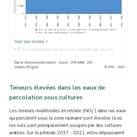
Voir les notes
* Écoulements dans les horizons superficiels de sols
** Entraînement sous forme dissoute par les eaux de
État de l'environnement wallon – Source : SPW ARNE - DEE
percolation vers les horizons de sol plus profonds
© SPW - 2022
(modèle EPICgrid)
Teneurs élevées dans les eaux de
percolation sous cultures
-
Les teneurs modélisées en nitrate (NO
) dans les eaux
3
qui percolent sous la zone racinaire sont élevées là où
les sols sont principalement occupés par des cultures
arables. Sur la période 2017 - 2021, elles dépassaient