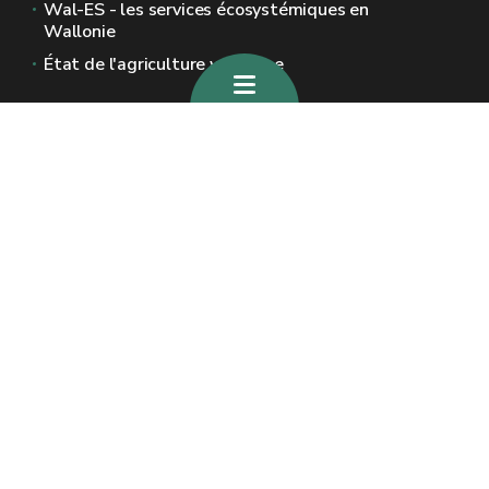
Wal-ES - les services écosystémiques en
Wallonie
État de l'agriculture wallonne
Sites généraux de la Wallonie
Wallonie.be
Gouvernement wallon
Service public de Wallonie
Wallex
Géoportail
Jobs
Nous contacter