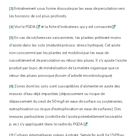
[3]
Entraînement sous forme dissoute par les eaux de percolation vers
les horizons de sol plus profonds
[4]
Voir le PGDA
et la fiche d'indicateurs qui y est consacrée
q
q
[5]
En cas de sécheresses saisonnières, les plantes prélèvent moins
d'azote dans les sols (maturité précoce, stress hydrique). Cet azote
non consommé par les plantes est mobilisé par les eaux de
ruissellement et de percolation au retour des pluies. Il s'y ajoute l'azote
produit par le pic de minéralisation de la matière organique que ce
retour des pluies provoque (boom d'activité microbiologique).
[6]
Zones dont les sols sont susceptibles d’alimenter en azote des
masses d'eau déjà impactées (dépassement ou risque de
dépassement du seuil de 50 mg/l en eaux de surface ou souterraines,
eutrophisation ou risque d'eutrophisation en eaux de surfaces). Des
mesures particulières (contrôle de l’azote potentiellement lessivable
p. ex.) s'y appliquent dans le cadre du PGDA
.
q
[7]
Cultures intermédiaires pièges à nitrate. Semée fin août (le 15/09 au