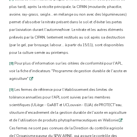
plus tard), après la récolte principale, la CIPAN (moutarde, phacélie,
avoine, ray-grass, seigle… en mélange ou non avec des légumineuses)
permet d'absorber le nitrate présent dans le sol et d'éviter les pertes
par lixiviation durant l'automne/hiver. Le nitrate et les autres éléments
prélevés par la CIPAN, lentement restitués au sol après sa destruction
(par le gel, par broyage, labour... à partir du 15/11), sont disponibles
pour la culture semée au printemps.
[8]
Pour plus d'information sur les critères de conformité pour l'APL,
voir la fiche d'indicateurs "Programme de gestion durable de l'azote en
agriculture"
q
[9]
Les fermes de référence pour l'établissement des limites de
tolérance annuelles pour l'APL sont suivies par les membres
scientifiques (ULiège - GxABT et UCLouvain - ELIA) de PROTECT'eau,
structure d'encadrement de la gestion durable de l'azote en agriculture
et de l'utilisation de produits phytopharmaceutiques en Wallonie
.
q
Ces fermes ne sont pas connues de la Direction du contrôle agricole
de l'Organisme payeur du SPW ARNE, qui assure le contrôle des