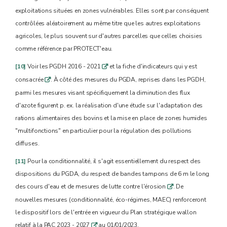
exploitations situées en zones vulnérables. Elles sont par conséquent
contrôlées aléatoirement au même titre que les autres exploitations
agricoles, le plus souvent sur d'autres parcelles que celles choisies
comme référence par PROTECT'eau.
[10]
Voir les PGDH 2016 - 2021
et la fiche d'indicateurs qui y est
q
consacrée
. À côté des mesures du PGDA, reprises dans les PGDH,
q
parmi les mesures visant spécifiquement la diminution des flux
d'azote figurent p. ex. la réalisation d'une étude sur l'adaptation des
rations alimentaires des bovins et la mise en place de zones humides
"multifonctions" en particulier pour la régulation des pollutions
diffuses.
[11]
Pour la conditionnalité, il s'agit essentiellement du respect des
dispositions du PGDA, du respect de bandes tampons de 6 m le long
des cours d'eau et de mesures de lutte contre l'érosion
. De
q
nouvelles mesures (conditionnalité, éco-régimes, MAEC) renforceront
le dispositif lors de l'entrée en vigueur du Plan stratégique wallon
relatif à la PAC 2023 - 2027
au 01/01/2023.
q