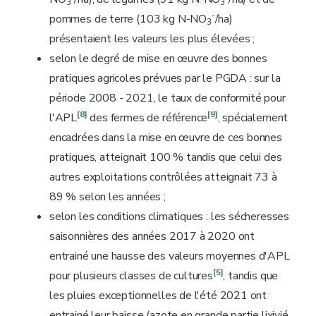
3
3
-
pommes de terre (103 kg N-NO
/ha)
3
présentaient les valeurs les plus élevées ;
selon le degré de mise en œuvre des bonnes
pratiques agricoles prévues par le PGDA : sur la
période 2008 - 2021, le taux de conformité pour
[8]
[9]
l'APL
des fermes de référence
, spécialement
encadrées dans la mise en œuvre de ces bonnes
pratiques, atteignait 100 % tandis que celui des
autres exploitations contrôlées atteignait 73 à
89 % selon les années ;
selon les conditions climatiques : les sécheresses
saisonnières des années 2017 à 2020 ont
entrainé une hausse des valeurs moyennes d'APL
[5]
pour plusieurs classes de cultures
, tandis que
les pluies exceptionnelles de l'été 2021 ont
entrainé leur baisse (azote en grande partie lixivié