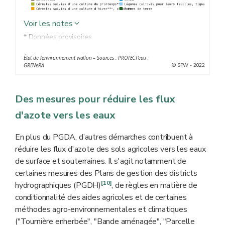
Voir les notes
* Données provisoires
** Le sol est laissé nu ou couvert d'une culture
État de l'environnement wallon – Sources : PROTECT'eau ;
intermédiaire piège à nitrate (CIPAN) entre la culture
© SPW - 2022
GRENeRA
de céréales et la culture implantée au printemps de
l'année suivante.
Des mesures pour réduire les flux
*** Culture implantée en automne (froment d’hiver, orge
d’hiver, colza d’hiver...), après la culture de céréales
d'azote vers les eaux
En plus du PGDA, d’autres démarches contribuent à
réduire les flux d'azote des sols agricoles vers les eaux
de surface et souterraines. Il s'agit notamment de
certaines mesures des Plans de gestion des districts
[10]
hydrographiques (PGDH)
, de règles en matière de
conditionnalité des aides agricoles et de certaines
méthodes agro-environnementales et climatiques
("Tournière enherbée", "Bande aménagée", "Parcelle