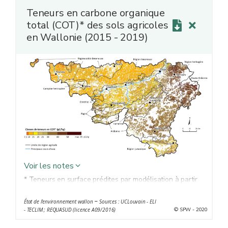
Teneurs en carbone organique
total (COT)* des sols agricoles
en Wallonie (2015 - 2019)
Voir les notes
* Teneurs en surface prédites par modélisation à partir
des données REQUASUD collectées entre 2015 et
–
État de l'environnement wallon
Sources : UCLouvain - ELI
2019 (39 086 échantillons d'horizons de surface de sols
© SPW - 2020
- TECLIM ; REQUASUD (licence A09/2016)
sous cultures et 8 277 échantillons d'horizons de