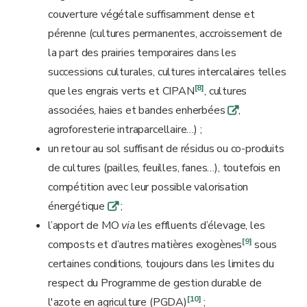
couverture végétale suffisamment dense et
pérenne (cultures permanentes, accroissement de
la part des prairies temporaires dans les
successions culturales, cultures intercalaires telles
[8]
que les engrais verts et CIPAN
, cultures
associées, haies et bandes enherbées
,
q
agroforesterie intraparcellaire…) ;
un retour au sol suffisant de résidus ou co-produits
de cultures (pailles, feuilles, fanes…), toutefois en
compétition avec leur possible valorisation
énergétique
;
q
l’apport de MO
via
les effluents d’élevage, les
[9]
composts et d’autres matières exogènes
sous
certaines conditions, toujours dans les limites du
respect du Programme de gestion durable de
[10]
l'azote en agriculture (PGDA)
;