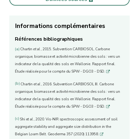
Informations complémentaires
Références bibliographiques
(a)
Chartin
et al
., 2015. Subvention CARBIOSOL. Carbone
organique, biomasse et activité microbienne des sols : vers un
indicateur de la qualité des sols en Wallonie. Rapport final.
Étude réalisée pour le compte du SPW - DGO3 - DSD.
q
(b)
Chartin
et al
., 2016. Subvention CARBIOSOL III. Carbone
organique, biomasse et activité microbienne des sols : vers un
indicateur de la qualité des sols en Wallonie. Rapport final.
Étude réalisée pour le compte du SPW - DGO3 - DSD.
q
(c)
Shi
et al
., 2020. Vis-NIR spectroscopic assessment of soil
aggregate stability and aggregate size distribution in the
Belgian Loam Belt. Geoderma 357 (2020) 113958.
q