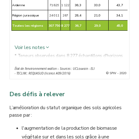
Ardenne
71 829
1 122
38,3
33,0
43,7
Région jurassique
24 011
267
28,4
21,0
34,1
Toutes les régions
307 750
8 277
36,7
29,0
45,0
Diff
Voir les notes
* Teneurs observées dans 8 277 échantillons d'horizons
de surface de sols sous prairies permanentes (données
État de l'environnement wallon – Sources : UCLouvain - ELI
REQUASUD 2015 - 2019)
© SPW - 2020
- TECLIM ; REQUASUD (licence A09/2016)
** Superficie agricole utilisée (sols sous prairies
permanentes, moyenne sur la période 2015 - 2019)
Des défis à relever
*** Nombre d'échantillons analysés
L’amélioration du statut organique des sols agricoles
passe par :
l'augmentation de la production de biomasse
végétale sur et dans les sols grâce à une