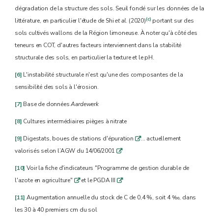
dégradation de la structure des sols. Seuil fondé sur les données de la
(c)
littérature, en particulier l'étude de Shi
et al
. (2020)
portant sur des
sols cultivés wallons de la Région limoneuse. À noter qu'à côté des
teneurs en COT, d'autres facteurs interviennent dans la stabilité
structurale des sols, en particulier la texture et le pH.
[6]
L'instabilité structurale n'est qu'une des composantes de la
sensibilité des sols à l'érosion.
[7]
Base de données
Aardewerk
[8]
Cultures intermédiaires pièges à nitrate
[9]
Digestats, boues de stations d'épuration
… actuellement
q
valorisés selon l’AGW du 14/06/2001
q
[10]
Voir la fiche d'indicateurs "Programme de gestion durable de
l'azote en agriculture"
et le PGDA III
q
q
[11]
Augmentation annuelle du stock de C de 0,4 %, soit 4 ‰, dans
les 30 à 40 premiers cm du sol