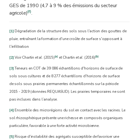
GES de 1990 (4,7 à 9 % des émissions du secteur
(f)
agricole)
.
[1]
Dégradation de la structure des sols sous l'action des gouttes de
pluie, entraînant la formation d'une croûte de surface s'opposant à
l'infiltration
(a)
(b)
[2]
Voir Chartin
et al
. (2015)
et Chartin
et al
. (2016)
[3]
Teneurs en COT de 39 086 échantillons d'horizons de surface de
sols sous cultures et de 8 277 échantillons d'horizons de surface
de sols sous prairies permanentes échantillonnés sur la période
2015 - 2019 (données REQUASUD). Les prairies temporaires ne sont
pas incluses dans l’analyse.
[4]
Ensemble des microrégions du sol en contact avec les racines. Le
sol rhizosphérique présente une richesse en composés organiques
particulière, favorable à une forte activité microbienne.
[5]
Risque d'instabilité des agrégats susceptible de favoriser une