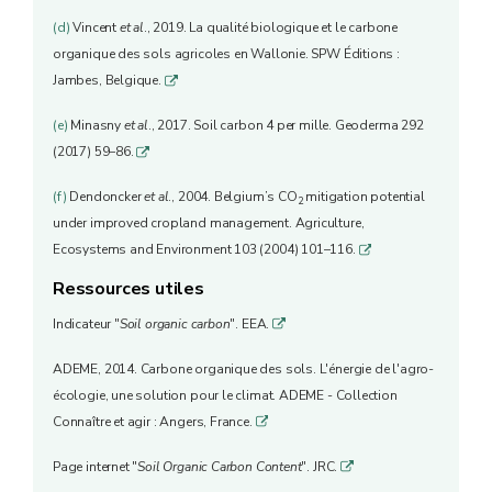
(d)
Vincent
et al
., 2019. La qualité biologique et le carbone
organique des sols agricoles en Wallonie. SPW Éditions :
Jambes, Belgique.
q
(e)
Minasny
et al
., 2017. Soil carbon 4 per mille. Geoderma 292
(2017) 59–86.
q
(f)
Dendoncker
et al
., 2004. Belgium’s CO
mitigation potential
2
under improved cropland management. Agriculture,
Ecosystems and Environment 103 (2004) 101–116.
q
Ressources utiles
Indicateur "
Soil organic carbon
". EEA.
q
ADEME, 2014. Carbone organique des sols. L'énergie de l'agro-
écologie, une solution pour le climat. ADEME - Collection
Connaître et agir : Angers, France.
q
Page internet "
Soil Organic Carbon Content
". JRC.
q