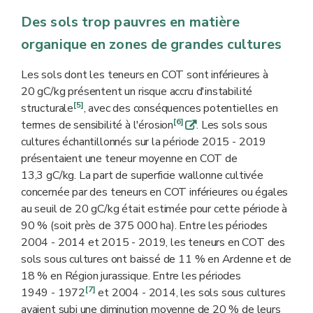
surface de sols sous prairies permanentes ; prairies
temporaires non incluses dans l'analyse) - Maille de 90
Des sols trop pauvres en matière
m x 90 m
organique en zones de grandes cultures
Les sols dont les teneurs en COT sont inférieures à
20 gC/kg présentent un risque accru d'instabilité
[5]
structurale
, avec des conséquences potentielles en
[6]
termes de sensibilité à l'érosion
. Les sols sous
q
cultures échantillonnés sur la période 2015 - 2019
présentaient une teneur moyenne en COT de
13,3 gC/kg. La part de superficie wallonne cultivée
concernée par des teneurs en COT inférieures ou égales
au seuil de 20 gC/kg était estimée pour cette période à
90 % (soit près de 375 000 ha). Entre les périodes
2004 - 2014 et 2015 - 2019, les teneurs en COT des
sols sous cultures ont baissé de 11 % en Ardenne et de
18 % en Région jurassique. Entre les périodes
[7]
1949 - 1972
et 2004 - 2014, les sols sous cultures
avaient subi une diminution moyenne de 20 % de leurs