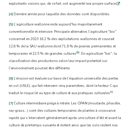
exploitants voisins qui, de ce fait, ont augmenté leur propre surface
.
q
[4]
Dernière année pour laquelle des données sont disponibles.
[5]
L'agriculture wallonne reste aujourd'hui majoritairement
conventionnelle et intensive. Principale alternative, l'agriculture "bio"
concernait en 2023 16,2 % des exploitations wallonnes et couvrait
12,6 % de la SAU wallonne dont 71,8 % de prairies permanentes et
(b)
temporaires et 22,5 % de grandes cultures
. En agriculture "bio", la
classification des productions selon leur impact potentiel sur
l'environnement pourrait être différente.
[6]
L’érosion est évaluée sur base de l’équation universelle des pertes
en sol (USLE), qui fait intervenir cinq paramètres, dont le facteur C qui
(c)
traduit le risque lié au type de culture et aux pratiques culturales
.
[7]
Culture intermédiaire piège à nitrate. Les CIPAN (moutarde, phacélie,
ray-grass…) sont des cultures temporaires de plantes à croissance
rapide qui s’intercalent généralement après une culture d’été et avant la
culture de printemps suivante et évitent ainsi que les sols restent nus