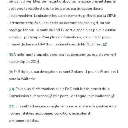
pendant l’hiver. Elles permettent d'absorber le nitrate présent dans le
sol après la récolte et d'éviter les pertes par lixiviation durant
l'automne/hiver. Le nitrate et les autres éléments prélevés par la CIPAN,
lentement restitués au sol après sa destruction (par le gel, ou par
broyage, labour... à partir du 15/11), sont disponibles pour la culture
semée au printemps. Pour plus d’informations, consulter la page
internet dédiée aux CIPAN sur le site internet de PROTECT’eau
.
q
[8]
À noter que la superficie des prairies permanentes est relativement
stable depuis 2014.
[9]
En Belgique, par dérogation, ce sont 2 plans : 1 pour la Flandre et 1
pour la Wallonie.
[10]
Pour plus d’informations sur la PAC, voir le site internet de la
Commission européenne
et le portail de l’agriculture wallonne
.
q
q
[11]
Ensemble d’exigences réglementaires en matière de gestion et de
normes relatives aux bonnes conditions agricoles et
environnementales.