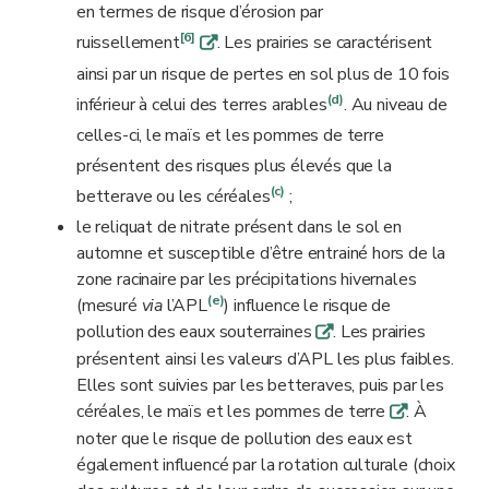
en termes de risque d’érosion par
[6]
ruissellement
. Les prairies se caractérisent
q
ainsi par un risque de pertes en sol plus de 10 fois
(d)
inférieur à celui des terres arables
. Au niveau de
celles-ci, le maïs et les pommes de terre
présentent des risques plus élevés que la
(c)
betterave ou les céréales
;
le reliquat de nitrate présent dans le sol en
automne et susceptible d’être entrainé hors de la
zone racinaire par les précipitations hivernales
(e)
(mesuré
via
l’APL
) influence le risque de
pollution des eaux souterraines
. Les prairies
q
présentent ainsi les valeurs d’APL les plus faibles.
Elles sont suivies par les betteraves, puis par les
céréales, le maïs et les pommes de terre
. À
q
noter que le risque de pollution des eaux est
également influencé par la rotation culturale (choix