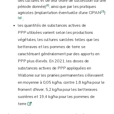
des cultures et de leur ordre de succession sur une
(f)
période donnée)
, ainsi que par les pratiques
[7]
agricoles (implantation éventuelle d’une CIPAN
)
(g)
;
les quantités de substances actives de
PPP utilisées varient selon les productions
végétales, les cultures sarclées telles que les
betteraves et les pommes de terre se
caractérisant généralement par des apports en
PPP plus élevés. En 2021, les doses de
substances actives de PPP appliquées en
Wallonie sur les prairies permanentes s’élevaient
en moyenne à 0,05 kg/ha, contre 1,8 kg/ha pour le
froment d’hiver, 5,2 kg/ha pour les betteraves
sucrières et 19,4 kg/ha pour les pommes de
terre
.
q