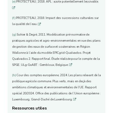
(e)
PROTECT'EAU, 2018. APL : azote potentiellement lessivable.
q
(f)
PROTECT'EAU, 2018. Impact des successions culturales sur
la qualité de l’eau.
q
(g)
Sohier & Degré, 2011. Modélisation pré-normative de
pratiques agricoles et agro-environnementales en vue des plans
de gestion des eaux de surface et souterraines en Région
Wallonne à l’aide du modèle EPICgrid-Qualvados. Projet
Qualvados 2. Rapport final. Étude réalisée pour le compte de la
SPGE. ULg-GxABT : Gembloux, Belgique.
q
(h)
Cour des comptes européenne, 2024. Les plans relevant de la
politique agricole commune. Plus verts, mais en deçà des
ambitions climatiques et environnementales de l’UE. Rapport
spécial 20/2024. Office des publications de l’Union européenne :
Luxembourg, Grand-Duché de Luxembourg.
q
Ressources utiles