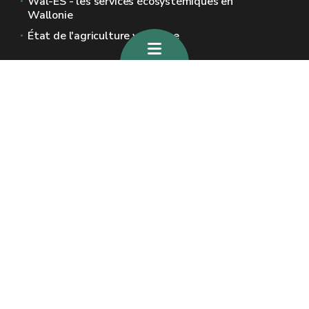
Wal-ES - les services écosystémiques en
Wallonie
État de l'agriculture wallonne
Sites généraux de la Wallonie
Wallonie.be
Gouvernement wallon
Service public de Wallonie
Wallex
Géoportail
Jobs
Nous contacter