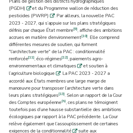
Plans de gestion des districts hydrographiques
(PGDH)
et du Programme wallon de réduction des
q
pesticides (PWRP)
. Par ailleurs, la nouvelle PAC
q
2023 - 2027, qui s’appuie sur les plans stratégiques
[9]
définis par chaque État membre
, affiche des ambitions
[10]
accrues en matière d’environnement
. Elle comprend
différentes mesures de soutien, qui forment
"l’architecture verte" de la PAC : conditionnalité
[11]
[12]
renforcée
, éco-régimes
, paiements agro-
environnementaux et climatiques
et soutien à
q
l’agriculture biologique
. La PAC 2023 - 2027 a
q
accordé aux États membres une large marge de
manœuvre pour transposer l’architecture verte dans
[13]
leurs plans stratégiques
. Selon un rapport de la Cour
(h)
des Comptes européenne
, ces plans ne témoignent
toutefois pas d’une hausse substantielle des ambitions
écologiques par rapport à la PAC précédente. La Cour
relève également que l’assouplissement de certaines
exigences de la conditionnalité
suite aux
q