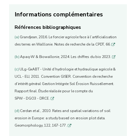
Informations complémentaires
Références bibliographiques
(a)
Grandjean, 2016. Le foncier agricole face à l’artificialisation
des terres en Walllonie. Notes de recherche de la CPDT, 66.
q
(b)
Apaq-W & Biowallonie, 2024. Les chiffres du bio 2023.
q
(c)
ULg-GxABT - Unité d’hydrologie et hydraulique agricole &
UCL - ELI, 2011. Convention GISER. Convention de recherche
d’intérêt général Gestion Intégrée Sol Érosion Ruissellement.
Rapport final. Étude réalisée pour le compte du
SPW - DGO3 - DRCE.
q
(d)
Cerdan
et al
., 2010. Rates and spatial variations of soil
erosion in Europe: a study based on erosion plot data.
Geomorphology, 122, 167-177.
q