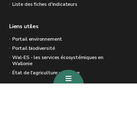
Liste des fiches d'indicateurs
Liens utiles
Portail environnement
Portail biodiversité
Wal-ES - les services écosystémiques en
Wallonie
État de l'agriculture wallonne
Sites généraux de la Wallonie
Wallonie.be
Gouvernement wallon
Service public de Wallonie
Wallex