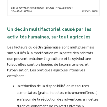
* Il s'agit des espèces communes de l'avifaune wallonne,
État de l’environnement wallon – Sources : Aves-Natagora ;
soit 81 espèces, qui représentent 50 % du nombre
© SPW - 2026
SPW ARNE - DEMNA
d'espèces nicheuses indigènes en Wallonie mais 98 %
de l'avifaune wallonne en termes d'effectifs.
** Espèces ni strictement associées aux milieux
Un déclin multifactoriel causé par les
forestiers, ni strictement associées aux milieux agricoles.
activités humaines, surtout agricoles
Les facteurs du déclin généralisé sont multiples mais
surtout liés à la modification et la perte des habitats
que peuvent entraîner l’agriculture et la sylviculture
lorsqu’elles sont pratiquées de façon intensive, et
l’urbanisation. Les pratiques agricoles intensives
entraînent :
la réduction de la disponibilité en ressources
alimentaires (grains, insectes, micromammifères…)
en raison de la réduction des adventices annuelles,
du développement de couverts hivernaux