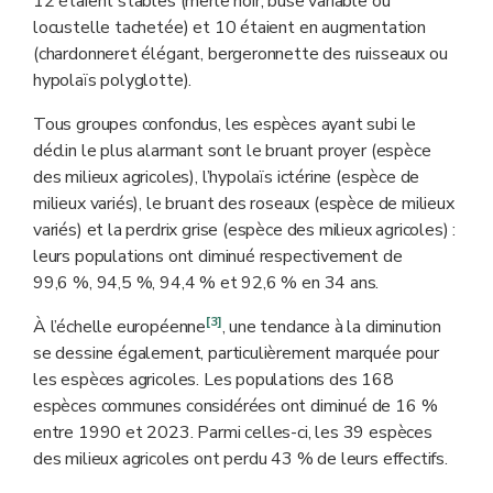
12 étaient stables (merle noir, buse variable ou
locustelle tachetée) et 10 étaient en augmentation
(chardonneret élégant, bergeronnette des ruisseaux ou
hypolaïs polyglotte).
Tous groupes confondus, les espèces ayant subi le
déclin le plus alarmant sont le bruant proyer (espèce
des milieux agricoles), l’hypolaïs ictérine (espèce de
milieux variés), le bruant des roseaux (espèce de milieux
variés) et la perdrix grise (espèce des milieux agricoles) :
leurs populations ont diminué respectivement de
99,6 %, 94,5 %, 94,4 % et 92,6 % en 34 ans.
[3]
À l’échelle européenne
, une tendance à la diminution
se dessine également, particulièrement marquée pour
les espèces agricoles. Les populations des 168
espèces communes considérées ont diminué de 16 %
entre 1990 et 2023. Parmi celles-ci, les 39 espèces
des milieux agricoles ont perdu 43 % de leurs effectifs.