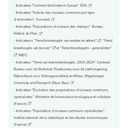
- Indicateur "
Common bird index in Europe
". EEA.
q
- Indicateur "Indices des oiseaux communs par type
d’estimation". Eurostat.
q
- Indicateur "Populations d’oiseaux des champs". Bureau
fédéral du Plan.
q
- Indicateurs "
Trend broe
dvogels van weiden en akkers
"
, "
Trend
q
broedvogels van bossen
"
et "
Trend broedvogels - generalisten
"
q
. INBO.
q
- Indicateur "
Trend van boerenlandvogels, 1915-2024
". Centraal
Bureau voor de Statistiek, Planbureau voor de Leefomgeving,
Rijkinstituut voor Volksgezondheid en Milieu, Wageningen
University and Research (Pays-Bas).
q
- Indicateur "Évolution des populations d’oiseaux communs
spécialistes". Ministère de la transition écologique et solidaire
(France).
q
- Indicateur "Population d’oiseaux communs spécialistes".
Institut national de la statistique et des études économiques
(France).
q