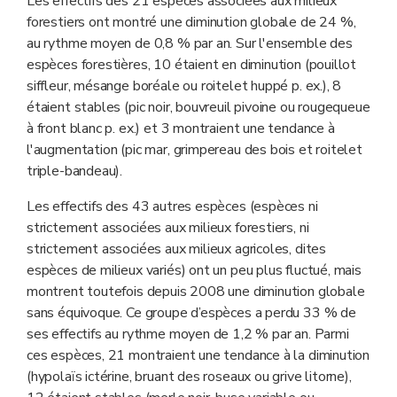
Les effectifs des 21 espèces associées aux milieux
forestiers ont montré une diminution globale de 24 %,
au rythme moyen de 0,8 % par an. Sur l'ensemble des
espèces forestières, 10 étaient en diminution (pouillot
siffleur, mésange boréale ou roitelet huppé p. ex.), 8
étaient stables (pic noir, bouvreuil pivoine ou rougequeue
à front blanc p. ex.) et 3 montraient une tendance à
l'augmentation (pic mar, grimpereau des bois et roitelet
triple-bandeau).
Les effectifs des 43 autres espèces (espèces ni
strictement associées aux milieux forestiers, ni
strictement associées aux milieux agricoles, dites
espèces de milieux variés) ont un peu plus fluctué, mais
montrent toutefois depuis 2008 une diminution globale
sans équivoque. Ce groupe d’espèces a perdu 33 % de
ses effectifs au rythme moyen de 1,2 % par an. Parmi
ces espèces, 21 montraient une tendance à la diminution
(hypolaïs ictérine, bruant des roseaux ou grive litorne),