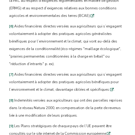
la PAC au respect d’exigences réglementaires en matière de gestion
(ERMG) et au respect d’exigences relatives aux bonnes conditions
agricoles et environnementales des terres (BCAE)
.
q
[6]
Aides financières directes versées aux agriculteurs qui s’engagent
volontairement à adopter des pratiques agricoles généralistes
bénéfiques pour l’environnement et le climat, qui vont au-delà des
exigences de la conditionnalité (éco-régimes "maillage écologique",
"prairies permanentes conditionnées à la charge en bétail" ou
"réduction d’intrants" p. ex).
[7]
Aides financières directes versées aux agriculteurs qui s’engagent
volontairement à adopter des pratiques agricoles bénéfiques pour
l’environnement et le climat, davantage ciblées et spécifiques
.
q
[8]
Indemnités versées aux agriculteurs qui ont des parcelles reprises
dans le réseau Natura 2000, en compensation de la perte de revenus
liée à une modification de leurs pratiques.
[9]
Les Plans stratégiques de chaque pays de l’UE peuvent être
consultés sur le site internet de la Commission européenne
.
q