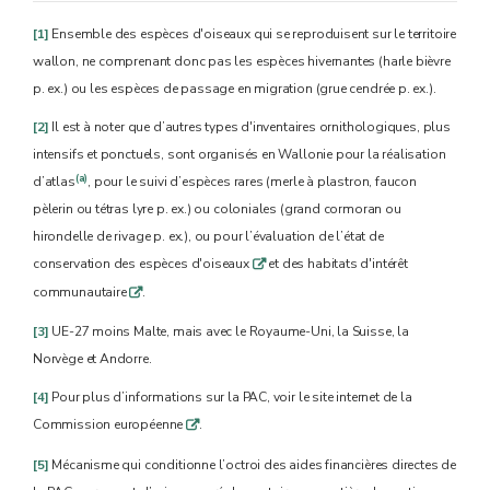
[1]
Ensemble des espèces d'oiseaux qui se reproduisent sur le territoire
wallon, ne comprenant donc pas les espèces hivernantes (harle bièvre
p. ex.) ou les espèces de passage en migration (grue cendrée p. ex.).
[2]
Il est à noter que d’autres types d'inventaires ornithologiques, plus
intensifs et ponctuels, sont organisés en Wallonie pour la réalisation
(a)
d’atlas
, pour le suivi d’espèces rares (merle à plastron, faucon
pèlerin ou tétras lyre p. ex.) ou coloniales (grand cormoran ou
hirondelle de rivage p. ex.), ou pour l’évaluation de l’état de
conservation des espèces d'oiseaux
et des habitats d'intérêt
q
communautaire
.
q
[3]
UE-27 moins Malte, mais avec le Royaume-Uni, la Suisse, la
Norvège et Andorre.
[4]
Pour plus d’informations sur la PAC, voir le site internet de la
Commission européenne
.
q
[5]
Mécanisme qui conditionne l’octroi des aides financières directes de