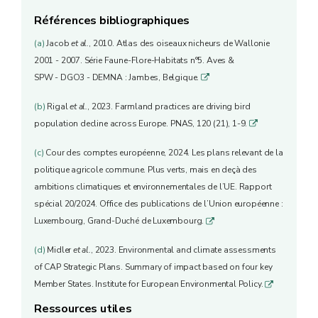
Références bibliographiques
(a)
Jacob
et al.
, 2010. Atlas des oiseaux nicheurs de Wallonie
2001 - 2007. Série Faune-Flore-Habitats n°5. Aves &
SPW - DGO3 - DEMNA : Jambes, Belgique.
q
(b)
Rigal
et al.
, 2023. Farmland practices are driving bird
population decline across Europe. PNAS, 120 (21), 1-9.
q
(c)
Cour des comptes européenne, 2024. Les plans relevant de la
politique agricole commune. Plus verts, mais en deçà des
ambitions climatiques et environnementales de l’UE. Rapport
spécial 20/2024. Office des publications de l’Union européenne :
Luxembourg, Grand-Duché de Luxembourg.
q
(d)
Midler
et al.
, 2023. Environmental and climate assessments
of CAP Strategic Plans. Summary of impact based on four key
Member States. Institute for European Environmental Policy.
q
Ressources utiles