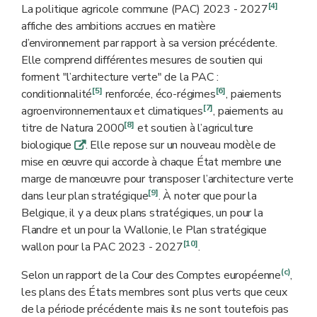
[4]
La politique agricole commune (PAC) 2023 - 2027
affiche des ambitions accrues en matière
d’environnement par rapport à sa version précédente.
Elle comprend différentes mesures de soutien qui
forment "l’architecture verte" de la PAC :
[5]
[6]
conditionnalité
renforcée, éco-régimes
, paiements
[7]
agroenvironnementaux et climatiques
, paiements au
[8]
titre de Natura 2000
et soutien à l’agriculture
biologique
. Elle repose sur un nouveau modèle de
q
mise en œuvre qui accorde à chaque État membre une
marge de manœuvre pour transposer l’architecture verte
[9]
dans leur plan stratégique
. À noter que pour la
Belgique, il y a deux plans stratégiques, un pour la
Flandre et un pour la Wallonie, le Plan stratégique
[10]
wallon pour la PAC 2023 - 2027
.
(c)
Selon un rapport de la Cour des Comptes européenne
,
les plans des États membres sont plus verts que ceux
de la période précédente mais ils ne sont toutefois pas