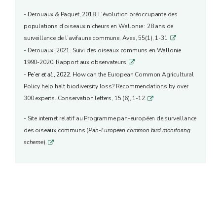
- Derouaux & Paquet, 2018. L'évolution préoccupante des
populations d’oiseaux nicheurs en Wallonie : 28 ans de
surveillance de l’avifaune commune. Aves, 55(1), 1-31.
q
- Derouaux, 2021. Suivi des oiseaux communs en Wallonie
1990-2020. Rapport aux observateurs.
q
-
Pe’er
et al.
,
2022. Ho
w can the European Common Agricultural
Policy help halt biodiversity loss? Recommendations by over
300 experts. Conservation letters, 15 (6), 1-12.
q
- Site internet relatif au Programme pan-européen de surveillance
des oiseaux communs (
Pan-European common bird monitoring
scheme
).
q