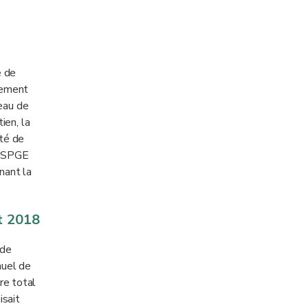
e de
nement
eau de
ien, la
té de
la SPGE
nant la
t 2018
 de
nuel de
re total
isait