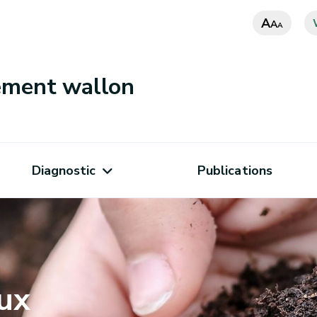
A
A
A
nement wallon
Diagnostic
Publications
ux