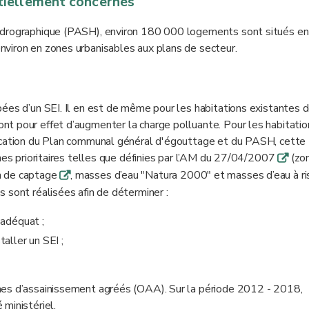
tiellement concernés
hydrographique (PASH), environ 180 000 logements sont situés e
viron en zones urbanisables aux plans de secteur.
ées d’un SEI. Il en est de même pour les habitations existantes d
t pour effet d’augmenter la charge polluante. Pour les habitatio
fication du Plan communal général d'égouttage et du PASH, cette
ones prioritaires telles que définies par l’AM du 27/04/2007
(zo
q
n de captage
, masses d’eau "Natura 2000" et masses d’eau à r
q
 sont réalisées afin de déterminer :
adéquat ;
taller un SEI ;
mes d’assainissement agréés (OAA). Sur la période 2012 - 2018,
ministériel.