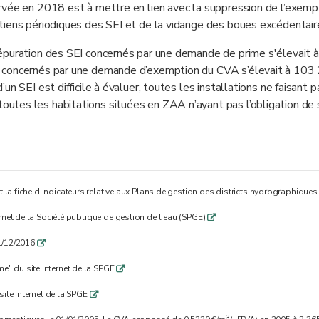
rvée en 2018 est à mettre en lien avec la suppression de l’exemp
tiens périodiques des SEI et de la vidange des boues excédentair
épuration des SEI concernés par une demande de prime s'élevait à
I concernés par une demande d’exemption du CVA s’élevait à 103
n SEI est difficile à évaluer, toutes les installations ne faisant p
tes les habitations situées en ZAA n’ayant pas l’obligation de 
t la fiche d’indicateurs relative aux Plans de gestion des districts hydrographique
ernet de la Société publique de gestion de l'eau (SPGE)
q
1/12/2016
q
e" du site internet de la SPGE
q
site internet de la SPGE
q
3