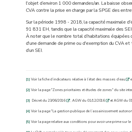
l'objet d’environ 1 000 demandes/an. La baisse obse
CVA contre la prise en charge par la SPGE des entre
Sur la période 1998 - 2018, la capacité maximale d'
91 831 EH, tandis que la capacité maximale des SE
À noter que le nombre total d’habitations équipées d’u
d'une demande de prime ou d'exemption du CVA et tou
d’un SEI.
[1]
Voir la fiche d’indicateurs relative à l’état des masses d’eau
e
q
[2]
Voir la page "Zones prioritaires et études de zones" du site int
[3]
Décret du 23/06/2016
, AGW du 01/12/2016
et AGW du 0
q
q
[4]
Voir la page "La gestion publique de l’assainissement autonom
[5]
Voir la page relative aux conditions pour avoir une prime sur le 