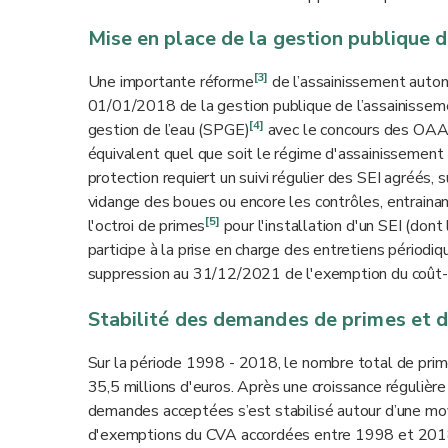
Mise en place de la gestion publique 
[3]
Une importante réforme
de l’assainissement auton
01/01/2018 de la gestion publique de l’assainisseme
[4]
gestion de l’eau (SPGE)
avec le concours des OAA. 
équivalent quel que soit le régime d'assainissement 
protection requiert un suivi régulier des SEI agréés, su
vidange des boues ou encore les contrôles, entrai
[5]
l'octroi de primes
pour l'installation d'un SEI (don
participe à la prise en charge des entretiens périod
suppression au 31/12/2021 de l'exemption du coût-v
Stabilité des demandes de primes et
Sur la période 1998 - 2018, le nombre total de prime
35,5 millions d'euros. Après une croissance régulièr
demandes acceptées s’est stabilisé autour d’une m
d'exemptions du CVA accordées entre 1998 et 201