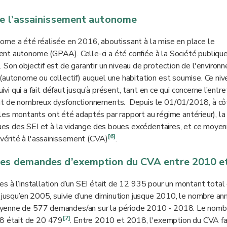
de l’assainissement autonome
ome a été réalisée en 2016, aboutissant à la mise en place le
nt autonome (GPAA). Celle-ci a été confiée à la Société publiqu
Son objectif est de garantir un niveau de protection de l'environ
(autonome ou collectif) auquel une habitation est soumise. Ce niv
ivi qui a fait défaut jusqu’à présent, tant en ce qui concerne l’entret
nant de nombreux dysfonctionnements. Depuis le 01/01/2018, à cô
t les montants ont été adaptés par rapport au régime antérieur), 
iques des SEI et à la vidange des boues excédentaires, et ce moyen
[6]
érité à l'assainissement (CVA)
.
 des demandes d’exemption du CVA entre 2010 e
s à l’installation d’un SEI était de 12 935 pour un montant total
e jusqu’en 2005, suivie d’une diminution jusque 2010, le nombre an
oyenne de 577 demandes/an sur la période 2010 - 2018. Le nomb
[7]
8 était de 20 479
. Entre 2010 et 2018, l'exemption du CVA fa