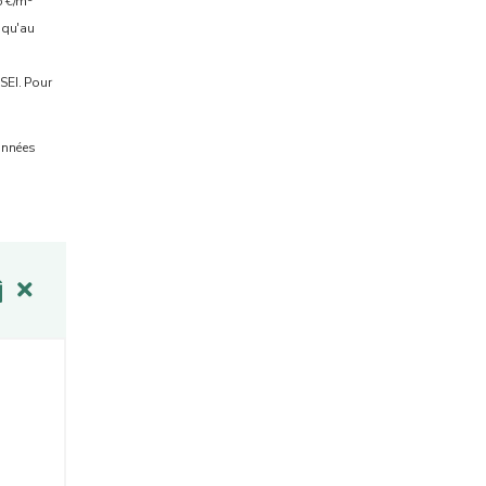
5 €/m
squ'au
SEI. Pour
onnées