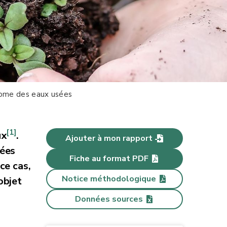
ome des eaux usées
[1]
ux
.
Ajouter à mon rapport
sées
Fiche au format PDF
ce cas,
Notice méthodologique
objet
Données sources