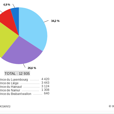
4,9 %
4,9 %
34,2 %
34,2 %
26,6 %
26,6 %
TOTAL : 12 935
4 420
vince du Luxembourg
3 443
ince de Liège
3 124
ince du Hainaut
1 308
vince de Namur
640
ince du Brabant wallon
© S
ASSAINIS)