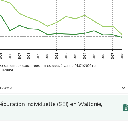
2007
2012
2017
2009
2014
2006
2011
2016
2008
2013
2018
005
2010
2015
éversement des eaux usées domestiques (avant le 01/01/2005) et
01/2005)
© S
ASSAINIS)
'épuration individuelle (SEI) en Wallonie,
)