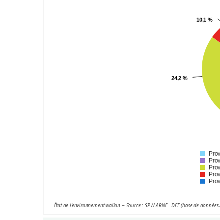
10,1 %
10,1 %
24,2 %
24,2 %
Pro
Prov
Prov
Pro
Prov
État de l'environnement wallon − Source : SPW ARNE - DEE (base de données 