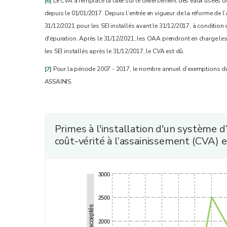
[6]
Le CVA a remplacé la taxe sur le déversement des eaux usées d
depuis le 01/01/2017. Depuis l’entrée en vigueur de la réforme de 
31/12/2021 pour les SEI installés avant le 31/12/2017, à condition 
d'épuration. Après le 31/12/2021, les OAA prendront en charge les
les SEI installés après le 31/12/2017, le CVA est dû.
[7]
Pour la période 2007 - 2017, le nombre annuel d’exemptions d
ASSAINIS.
Primes à l'installation d'un système d
coût-vérité à l’assainissement (CVA) 
3000
2500
2000