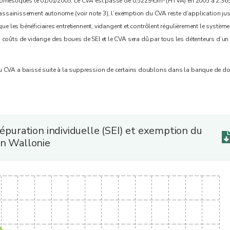
omestiques le 01/01/2005. Le CVA est passé de 0,5229 €/m
(HTVA) en 2005 à 2,36
l’assainissement autonome (voir note 3), l’exemption du CVA reste d’application ju
que les bénéficiaires entretiennent, vidangent et contrôlent régulièrement le système
 coûts de vidange des boues de SEI et le CVA sera dû par tous les détenteurs d’un 
u CVA a baissé suite à la suppression de certains doublons dans la banque de d
’épuration individuelle (SEI) et exemption du
en Wallonie