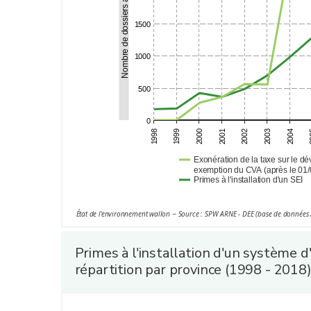
Nombre de dossiers acceptés
1500
1000
500
0
2002
1999
2004
2001
1998
2003
2000
2
Exonération de la taxe sur le d
exemption du CVA (après le 01/
Primes à l'installation d'un SEI
État de l'environnement wallon − Source : SPW ARNE - DEE (base de données 
Primes à l'installation d'un système d
répartition par province (1998 - 2018