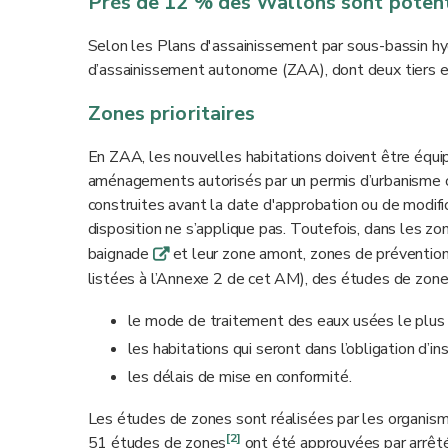
Près de 12 % des Wallons sont poten
Selon les Plans d'assainissement par sous-bassin 
d’assainissement autonome (ZAA), dont deux tiers en
Zones prioritaires
En ZAA, les nouvelles habitations doivent être équip
aménagements autorisés par un permis d’urbanisme on
construites avant la date d'approbation ou de modi
disposition ne s’applique pas. Toutefois, dans les z
baignade
et leur zone amont, zones de préventio
q
listées à l’Annexe 2 de cet AM), des études de zones
le mode de traitement des eaux usées le plus 
les habitations qui seront dans l’obligation d’ins
les délais de mise en conformité.
Les études de zones sont réalisées par les organis
[2]
51 études de zones
ont été approuvées par arrêté 