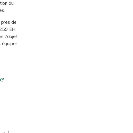
tion du
es.
 près de
 259 EH.
as l'objet
s’équiper
s
q
3