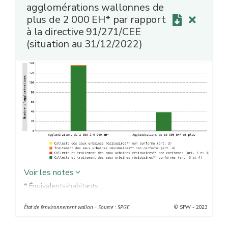
agglomérations wallonnes de
plus de 2 000 EH* par rapport
à la directive 91/271/CEE
(situation au 31/12/2022)
Voir les notes
* Équivalents-habitants
** Eaux urbaines résiduaires : eaux ménagères usées ou
© SPW - 2023
État de l'environnement wallon – Source : SPGE
le mélange des eaux ménagères usées avec des eaux
industrielles usées et/ou des eaux de ruissellement