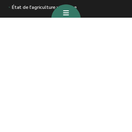
État de l'agriculture wallonne
Sites généraux de la Wallonie
Wallonie.be
Gouvernement wallon
Service public de Wallonie
Wallex
Géoportail
Jobs
Nous contacter