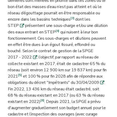
dernières sont menées en priorité dans les zones où le
bon état des masses d’eau n’est pas atteint et où le
réseau d’égouttage pourrait en être responsable ou
[3]
encore dans les bassins techniques
dont les
STEP
présentent une sous-charge et/ou une dilution
q
[4]
des eaux entrant en STEP
qui nuisent à leur bon
fonctionnement. Ces sous-charges et dilutions peuvent
en effet être dues à un égout fissuré, effondré ou
bouché. Selon le contrat de gestion de la SPGE
2017 - 2022
, l’objectif, par rapport au réseau de
q
collecte existant en 2017, était de cadastrer 65 % du
réseau (soit environ 12 900 km sur 19 837 km) pour fin
[5]
2021
et 100 % pour fin 2028 afin de répondre aux
obligations du décret "Impétrants" du 30/04/2009
.
q
Fin 2022, 13 436 km du réseau était cadastré, soit
68 % du réseau existant en 2017 (ou 63 % du réseau
[6]
existant en 2022)
. Depuis 2021, la SPGE a prévu
d'augmenter graduellement son budget annuel pour le
cadastre et l’inspection des ouvrages (avec curage