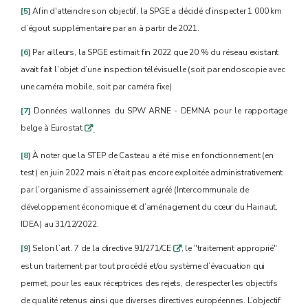
[5]
Afin d'atteindre son objectif, la SPGE a décidé d’inspecter 1 000 km
d’égout supplémentaire par an à partir de 2021.
[6]
Par ailleurs, la SPGE estimait fin 2022 que 20 % du réseau existant
avait fait l’objet d’une inspection télévisuelle (soit par endoscopie avec
une caméra mobile, soit par caméra fixe).
[7]
Données wallonnes du SPW ARNE - DEMNA pour le rapportage
belge à Eurostat
q
.
[8]
À noter que la STEP de Casteau a été mise en fonctionnement (en
test) en juin 2022 mais n’était pas encore exploitée administrativement
par l’organisme d’assainissement agréé (Intercommunale de
développement économique et d’aménagement du cœur du Hainaut,
IDEA) au 31/12/2022.
[9]
Selon l’art. 7 de la directive 91/271/CE
, le "traitement approprié"
q
est un traitement par tout procédé et/ou système d’évacuation qui
permet, pour les eaux réceptrices des rejets, de respecter les objectifs
de qualité retenus ainsi que diverses directives européennes. L’objectif