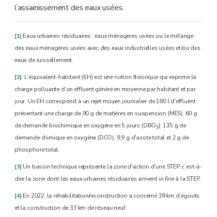
l’assainissement des eaux usées.
[1]
Eaux urbaines résiduaires : eaux ménagères usées ou le mélange
des eaux ménagères usées avec des eaux industrielles usées et/ou des
eaux de ruissellement.
[2]
L'équivalent-habitant (EH) est une notion théorique qui exprime la
charge polluante d’un effluent généré en moyenne par habitant et par
jour. Un EH correspond à un rejet moyen journalier de 180 l d'effluent
présentant une charge de 90 g de matières en suspension (MES), 60 g
de demande biochimique en oxygène en 5 jours (DBO
), 135 g de
5
demande chimique en oxygène (DCO), 9,9 g d'azote total et 2 g de
phosphore total.
[3]
Un bassin technique représente la zone d'action d'une STEP, c’est-à-
dire la zone dont les eaux urbaines résiduaires arrivent
in fine
à la STEP.
[4]
En 2022, la réhabilitation/reconstruction a concerné 39 km d’égouts
et la construction de 33 km de réseau neuf.