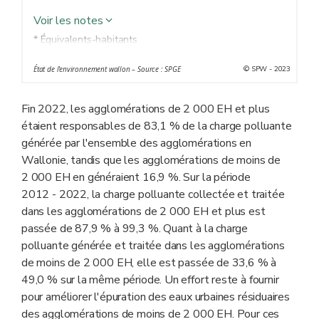
Voir les notes
* Équivalents-habitants
** Eaux urbaines résiduaires : eaux ménagères usées ou
© SPW - 2023
État de l'environnement wallon – Source : SPGE
le mélange des eaux ménagères usées avec des eaux
industrielles usées et/ou des eaux de ruissellement
Fin 2022, les agglomérations de 2 000 EH et plus
étaient responsables de 83,1 % de la charge polluante
générée par l'ensemble des agglomérations en
Wallonie, tandis que les agglomérations de moins de
2 000 EH en généraient 16,9 %. Sur la période
2012 - 2022, la charge polluante collectée et traitée
dans les agglomérations de 2 000 EH et plus est
passée de 87,9 % à 99,3 %. Quant à la charge
polluante générée et traitée dans les agglomérations
de moins de 2 000 EH, elle est passée de 33,6 % à
49,0 % sur la même période. Un effort reste à fournir
pour améliorer l'épuration des eaux urbaines résiduaires
des agglomérations de moins de 2 000 EH. Pour ces