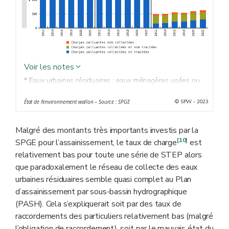
Voir les notes
* Eaux urbaines résiduaires : eaux ménagères usées ou
le mélange des eaux ménagères usées avec des eaux
© SPW - 2023
État de l'environnement wallon – Source : SPGE
industrielles usées et/ou des eaux de ruissellement
** Équivalents-habitants
Malgré des montants très importants investis par la
*** Selon la directive 91/271/CEE
[10]
SPGE pour l’assainissement, le taux de charge
est
relativement bas pour toute une série de STEP alors
que paradoxalement le réseau de collecte des eaux
urbaines résiduaires semble quasi complet au Plan
d’assainissement par sous-bassin hydrographique
(PASH). Cela s’expliquerait soit par des taux de
raccordements des particuliers relativement bas (malgré
l’obligation de raccordement), soit par le mauvais état du