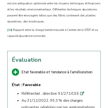
est une adéquation optimisée entre les moyens techniques et financiers
et les résultats environnementaux. Différentes techniques épuratoires
peuvent être envisagées telles que des filtres contenant des plantes
épuratrices, des biodisques…
[10]
Rapport entre la charge traitée mesurée à l’entrée de la STEP et sa
capacité épuratoire nominale.
Évaluation
Etat favorable et tendance à l'amélioration
État :
Favorable
Référentiel : directive 91/271/CEE
q
Au 31/12/2022, 99,3 % des charges
polluantes générées par les agglomérations