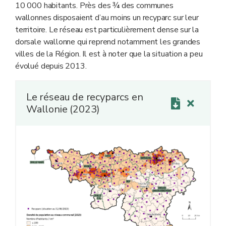
*** Une partie des déchets communaux similaires par
10 000 habitants. Près des ¾ des communes
leur nature et leur composition aux déchets ménagers.
wallonnes disposaient d’au moins un recyparc sur leur
**** Collecte des déchets ménagers résiduels (DMR),
territoire. Le réseau est particulièrement dense sur la
soit de la poubelle tout-venant (anciennement
dorsale wallonne qui reprend notamment les grandes
dénommée ordures ménagères brutes). Le système de
villes de la Région. Il est à noter que la situation a peu
tarification des déchets en Wallonie incite les ménages
évolué depuis 2013.
à ne laisser dans cette poubelle que les déchets non
recyclables
.
q
Le réseau de recyparcs en
Wallonie (2023)