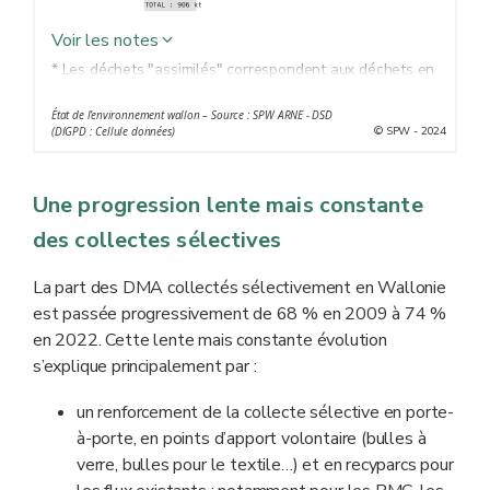
Voir les notes
* Les déchets "assimilés" correspondent aux déchets en
mélange et aux déchets collectés sélectivement
État de l’environnement wallon – Source : SPW ARNE - DSD
provenant d'autres sources que les ménages, lorsque
© SPW - 2024
(DIGPD : Cellule données)
ces déchets sont similaires par leur nature et leur
composition aux déchets ménagers et qu'ils sont
Une progression lente mais constante
collectés par les pouvoirs publics : déchets d'activités
professionnelles à domicile, déchets des administrations,
des collectes sélectives
des écoles, des bureaux...
** Déchets d'équipements électriques et électroniques.
La part des DMA collectés sélectivement en Wallonie
*** Plastiques rigides, déchets spéciaux en mélange,
est passée progressivement de 68 % en 2009 à 74 %
déchets de plâtre….
en 2022. Cette lente mais constante évolution
s’explique principalement par :
un renforcement de la collecte sélective en porte-
à-porte, en points d’apport volontaire (bulles à
verre, bulles pour le textile…) et en recyparcs pour