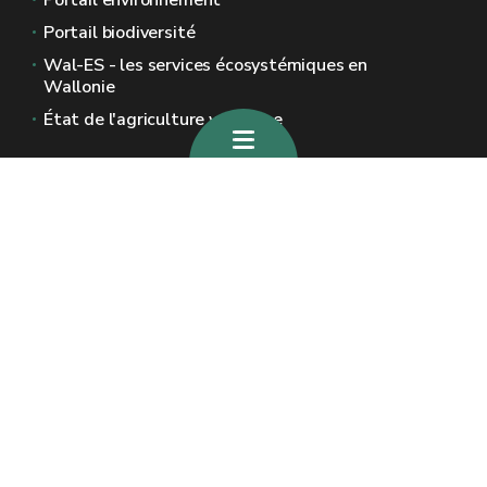
Portail environnement
Portail biodiversité
Wal-ES - les services écosystémiques en
Wallonie
État de l'agriculture wallonne
Sites généraux de la Wallonie
Wallonie.be
Gouvernement wallon
Service public de Wallonie
Wallex
Géoportail
Jobs
Nous contacter