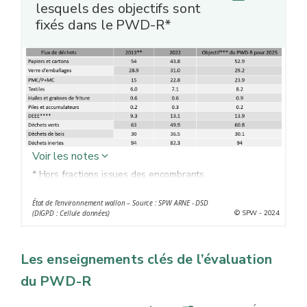
lesquels des objectifs sont
fixés dans le PWD-R*
Voir les notes
* Hors fractions issues des encombrants.
** Gisement de référence.
État de l’environnement wallon – Source : SPW ARNE - DSD
*** En tenant compte du scénario "prévention".
© SPW - 2024
(DIGPD : Cellule données)
**** Déchets d’équipements électriques et électroniques.
Les enseignements clés de l’évaluation
du PWD-R