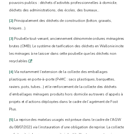
pouvoirs publics : déchets d'activités professionnelles à domicile,
déchets des administrations, des écoles, des bureaux...
[2]
Principalement des déchets de construction (béton, gravats,
briques…).
[3]
Poubelle tout-venant, anciennement dénommée ordures ménagères
brutes (OMB). Le système de tarification des déchets en Wallonie incite
les ménages à ne laisser dans cette poubelle que les déchets non
recyclables
.
q
[4]
Via
notamment l’extension de la collecte des emballages
plastiques en porte-à-porte (P+MC : sacs plastiques, barquettes,
raviers, pots, tubes…) et le renforcement de la collecte des déchets
d’emballages ménagers produits hors domicile au travers d’appels à
projets et d’actions déployées dans le cadre de l’agrément de Fost
Plus.
[5]
La reprise des matelas usagés est prévue dans le cadre de l'AGW
du 08/07/2021
via
l’instauration d’une obligation de reprise. La collecte