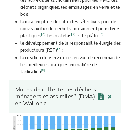
les flux existants : notamment pour les PMC, les
déchets organiques, les emballages en verre et le
bois ;
la mise en place de collectes sélectives pour de
nouveaux flux de déchets : notamment pour divers
[4]
[5]
[6]
plastiques
, les matelas
et le plâtre
;
le développement de la responsabilité élargie des
[7]
producteurs (REP)
;
la création d’observatoires en vue de recommander
les meilleures pratiques en matière de
[8]
tarification
.
Modes de collecte des déchets
ménagers et assimilés* (DMA)
en Wallonie