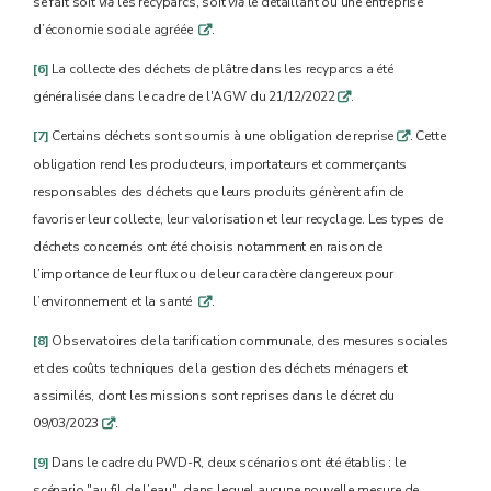
se fait soit
via
les recyparcs, soit
via
le détaillant ou une entreprise
d’économie sociale agréée
.
q
[6]
La collecte des déchets de plâtre dans les recyparcs a été
généralisée dans le cadre de l'AGW du 21/12/2022
.
q
[7]
Certains déchets sont soumis à une obligation de reprise
. Cette
q
obligation rend les producteurs, importateurs et commerçants
responsables des déchets que leurs produits génèrent afin de
favoriser leur collecte, leur valorisation et leur recyclage. Les types de
déchets concernés ont été choisis notamment en raison de
l’importance de leur flux ou de leur caractère dangereux pour
l’environnement et la santé
.
q
[8]
Observatoires de la tarification communale, des mesures sociales
et des coûts techniques de la gestion des déchets ménagers et
assimilés, dont les missions sont reprises dans le décret du
09/03/2023
.
q
[9]
Dans le cadre du PWD-R, deux scénarios ont été établis : le
scénario "au fil de l’eau", dans lequel aucune nouvelle mesure de