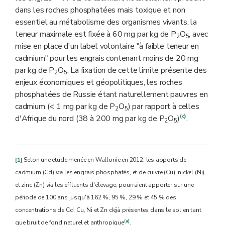
dans les roches phosphatées mais toxique et non
essentiel au métabolisme des organismes vivants, la
teneur maximale est fixée à 60 mg par kg de P
O
, avec
2
5
mise en place d'un label volontaire "à faible teneur en
cadmium" pour les engrais contenant moins de 20 mg
par kg de P
O
. La fixation de cette limite présente des
2
5
enjeux économiques et géopolitiques, les roches
phosphatées de Russie étant naturellement pauvres en
cadmium (< 1 mg par kg de P
O
) par rapport à celles
2
5
(c)
d'Afrique du nord (38 à 200 mg par kg de P
O
)
.
2
5
[1]
Selon une étude menée en Wallonie en 2012, les apports de
cadmium (Cd)
via
les engrais phosphatés, et de cuivre (Cu), nickel (Ni)
et zinc (Zn)
via
les effluents d'élevage, pourraient apporter sur une
période de 100 ans jusqu'à 162 %, 95 %, 29 % et 45 % des
concentrations de Cd, Cu, Ni et Zn déjà présentes dans le sol en tant
(a)
que bruit de fond naturel et anthropique
.