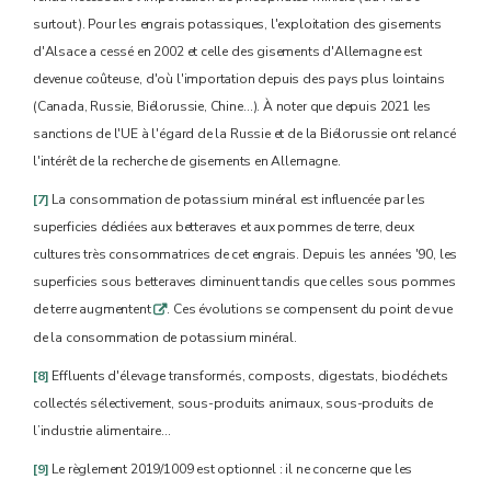
surtout). Pour les engrais potassiques, l'exploitation des gisements
d'Alsace a cessé en 2002 et celle des gisements d'Allemagne est
devenue coûteuse, d'où l'importation depuis des pays plus lointains
(Canada, Russie, Biélorussie, Chine…). À noter que depuis 2021 les
sanctions de l'UE à l'égard de la Russie et de la Biélorussie ont relancé
l'intérêt de la recherche de gisements en Allemagne.
[7]
La consommation de potassium minéral est influencée par les
superficies dédiées aux betteraves et aux pommes de terre, deux
cultures très consommatrices de cet engrais. Depuis les années '90, les
superficies sous betteraves diminuent tandis que celles sous pommes
de terre augmentent
. Ces évolutions se compensent du point de vue
q
de la consommation de potassium minéral.
[8]
Effluents d'élevage transformés, composts, digestats, biodéchets
collectés sélectivement, sous-produits animaux, sous-produits de
l’industrie alimentaire…
[9]
Le règlement 2019/1009 est optionnel : il ne concerne que les