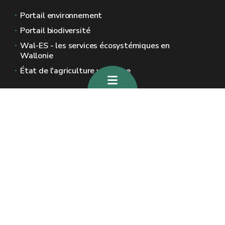
Portail environnement
Portail biodiversité
Wal-ES - les services écosystémiques en
Wallonie
État de l'agriculture wallonne
Sites généraux de la Wallonie
Wallonie.be
Gouvernement wallon
Service public de Wallonie
Wallex
Géoportail
Jobs