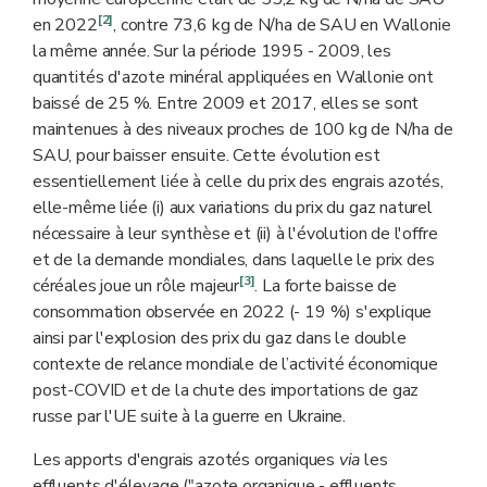
[2]
en 2022
, contre 73,6 kg de N/ha de SAU en Wallonie
la même année. Sur la période 1995 - 2009, les
quantités d'azote minéral appliquées en Wallonie ont
baissé de 25 %. Entre 2009 et 2017, elles se sont
maintenues à des niveaux proches de 100 kg de N/ha de
SAU, pour baisser ensuite. Cette évolution est
essentiellement liée à celle du prix des engrais azotés,
elle-même liée (i) aux variations du prix du gaz naturel
nécessaire à leur synthèse et (ii) à l'évolution de l'offre
et de la demande mondiales, dans laquelle le prix des
[3]
céréales joue un rôle majeur
. La forte baisse de
consommation observée en 2022 (- 19 %) s'explique
ainsi par l'explosion des prix du gaz dans le double
contexte de relance mondiale de l’activité économique
post-COVID et de la chute des importations de gaz
russe par l'UE suite à la guerre en Ukraine.
Les apports d'engrais azotés organiques
via
les
effluents d'élevage ("azote organique - effluents