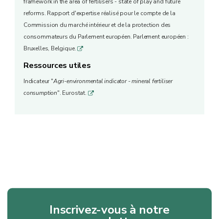
framework in the area of fertilisers - state of play and future
reforms. Rapport d'expertise réalisé pour le compte de la
Commission du marché intérieur et de la protection des
consommateurs du Parlement européen. Parlement européen :
Bruxelles, Belgique.
q
Ressources utiles
Indicateur "
Agri-environmental indicator - mineral fertiliser
consumption
". Eurostat.
q
Inscrivez-vous à notre