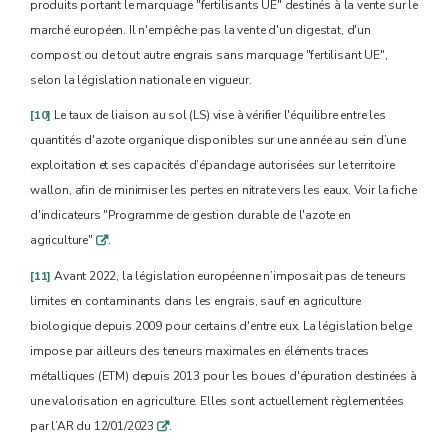
produits portant le marquage "fertilisants UE" destinés à la vente sur le
marché européen. Il n'empêche pas la vente d'un digestat, d'un
compost ou de tout autre engrais sans marquage "fertilisant UE",
selon la législation nationale en vigueur.
[10]
Le taux de liaison au sol (LS) vise à vérifier l'équilibre entre les
quantités d'azote organique disponibles sur une année au sein d’une
exploitation et ses capacités d’épandage autorisées sur le territoire
wallon, afin de minimiser les pertes en nitrate vers les eaux. Voir la fiche
d'indicateurs "Programme de gestion durable de l'azote en
agriculture"
.
q
[11]
Avant 2022, la législation européenne n’imposait pas de teneurs
limites en contaminants dans les engrais, sauf en agriculture
biologique depuis 2009 pour certains d'entre eux. La législation belge
impose par ailleurs des teneurs maximales en éléments traces
métalliques (ETM) depuis 2013 pour les boues d'épuration destinées à
une valorisation en agriculture. Elles sont actuellement règlementées
par l’AR du 12/01/2023
.
q