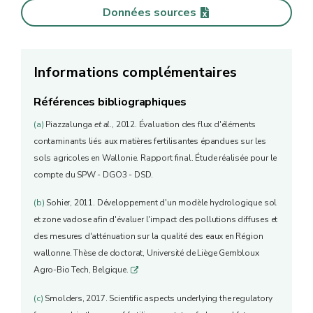
Données sources
Informations complémentaires
Références bibliographiques
(a)
Piazzalunga
et al.
, 2012. Évaluation des flux d'éléments
contaminants liés aux matières fertilisantes épandues sur les
sols agricoles en Wallonie. Rapport final. Étude réalisée pour le
compte du SPW - DGO3 - DSD.
(b)
Sohier, 2011. Développement d'un modèle hydrologique sol
et zone vadose afin d'évaluer l'impact des pollutions diffuses et
des mesures d'atténuation sur la qualité des eaux en Région
wallonne. Thèse de doctorat, Université de Liège Gembloux
Agro-Bio Tech, Belgique.
q
(c)
Smolders, 2017. Scientific aspects underlying the regulatory