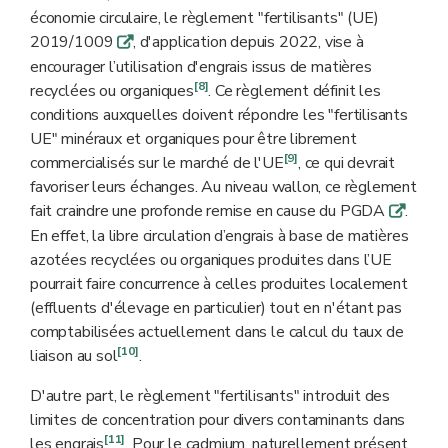
économie circulaire, le règlement "fertilisants" (UE)
2019/1009
, d'application depuis 2022, vise à
q
encourager l’utilisation d'engrais issus de matières
[8]
recyclées ou organiques
. Ce règlement définit les
conditions auxquelles doivent répondre les "fertilisants
UE" minéraux et organiques pour être librement
[9]
commercialisés sur le marché de l'UE
, ce qui devrait
favoriser leurs échanges. Au niveau wallon, ce règlement
fait craindre une profonde remise en cause du PGDA
.
q
En effet, la libre circulation d’engrais à base de matières
azotées recyclées ou organiques produites dans l’UE
pourrait faire concurrence à celles produites localement
(effluents d'élevage en particulier) tout en n'étant pas
comptabilisées actuellement dans le calcul du taux de
[10]
liaison au sol
.
D'autre part, le règlement "fertilisants" introduit des
limites de concentration pour divers contaminants dans
[11]
les engrais
. Pour le cadmium, naturellement présent