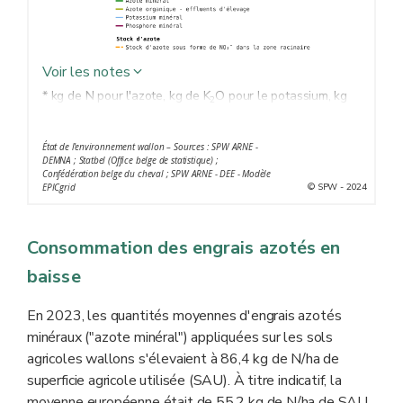
Voir les notes
* kg de N pour l'azote, kg de K
O pour le potassium, kg
2
de P
O
pour le phosphore.
2
5
** Superficie agricole utilisée.
État de l'environnement wallon – Sources : SPW ARNE -
*** Somme de "Azote minéral" et "Azote organique -
DEMNA ; Statbel (Office belge de statistique) ;
Confédération belge du cheval ; SPW ARNE - DEE - Modèle
effluents d'élevage". Les données relatives aux apports
© SPW - 2024
EPICgrid
d'azote
via
les matières organiques exogènes (boues de
stations d'épuration, boues industrielles dont écumes de
Consommation des engrais azotés en
sucreries, composts, digestats de biométhanisation) ne
sont pas encore suffisamment consolidées pour être
baisse
comptabilisées.
En 2023, les quantités moyennes d'engrais azotés
minéraux ("azote minéral") appliquées sur les sols
agricoles wallons s'élevaient à 86,4 kg de N/ha de
superficie agricole utilisée (SAU). À titre indicatif, la
moyenne européenne était de 55,2 kg de N/ha de SAU