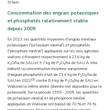
totaux.
Consommation des engrais potassiques
et phosphatés relativement stable
depuis 2009
En 2023, les quantités moyennes d'engrais minéraux
potassiques ("potassium minéral") et phosphatés
("phosphore minéral") appliquées sur les sols agricoles
wallons s'élevaient respectivement à 23,6 kg de
K
O/ha de SAU et 9,7 kg de P
O
/ha de SAU. À titre
2
2
5
indicatif, la consommation moyenne européenne
d'engrais phosphatés était de 13,4 kg de P
O
/ha de
2
5
[2]
SAU en 2022
, contre 8,4 kg de P
O
/ha de SAU en
2
5
Wallonie la même année (donnée non disponible pour le
potassium). Sur la période 1995 - 2009, les quantités
de potassium minéral et de phosphore minéral
appliquées en Wallonie ont baissé de 70 % et 76 %
respectivement. Elles se sont stabilisées ensuite