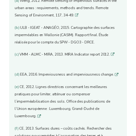
(a)
Weng, 2012. Remote sensing of impervious surfaces in the
urban areas : requirements, methods and trends. Remote
Sensing of Environment, 117, 34-49.
q
(b)
ULB - IGEAT - ANAGÉO, 2015. Cartographie des surfaces
imperméables en Wallonie (CASIM). Rapport final. Étude
réalisée pour le compte du SPW - DGO3 - DRCE.
(c)
VMM - ALMC - MIRA, 2013. MIRA Indicator report 2012.
q
(d)
EEA, 2016. Imperviousness and imperviousness change.
q
(e)
CE, 2012. Lignes directrices concernant les meilleures
pratiques pour limiter, atténuer ou compenser
l’imperméabilisation des sols. Office des publications de
l’Union européenne : Luxembourg, Grand-Duché de
Luxembourg.
q
(f)
CE, 2013. Surfaces dures – coûts cachés. Rechercher des
solutions pour remédier à l’occupation des terres et à