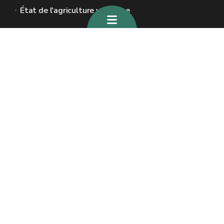
État de l'agriculture wallonne
Sites généraux de la Wallonie
Wallonie.be
Gouvernement wallon
Service public de Wallonie
Wallex
Géoportail
Jobs
Nous contacter