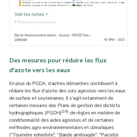
Voir les notes
* Données provisoires
** Le sol est laissé nu ou couvert d'une culture
État de l'environnement wallon – Sources : PROTECT'eau ;
intermédiaire piège à nitrate (CIPAN) entre la culture
© SPW - 2022
GRENeRA
de céréales et la culture implantée au printemps de
l'année suivante.
Des mesures pour réduire les flux
*** Culture implantée en automne (froment d’hiver, orge
d’hiver, colza d’hiver...), après la culture de céréales
d'azote vers les eaux
En plus du PGDA, d’autres démarches contribuent à
réduire les flux d'azote des sols agricoles vers les eaux
de surface et souterraines. Il s'agit notamment de
certaines mesures des Plans de gestion des districts
[10]
hydrographiques (PGDH)
, de règles en matière de
conditionnalité des aides agricoles et de certaines
méthodes agro-environnementales et climatiques
("Tournière enherbée", "Bande aménagée", "Parcelle