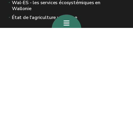
Wal-ES - les services écosystémiques en
Wallonie
État de l'agriculture wallonne
Sites généraux de la Wallonie
Wallonie.be
Gouvernement wallon
Service public de Wallonie
Wallex
Géoportail
Jobs
Nous contacter