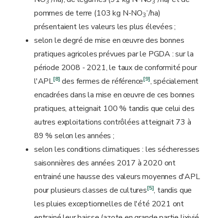
3
3
-
pommes de terre (103 kg N-NO
/ha)
3
présentaient les valeurs les plus élevées ;
selon le degré de mise en œuvre des bonnes
pratiques agricoles prévues par le PGDA : sur la
période 2008 - 2021, le taux de conformité pour
[8]
[9]
l'APL
des fermes de référence
, spécialement
encadrées dans la mise en œuvre de ces bonnes
pratiques, atteignait 100 % tandis que celui des
autres exploitations contrôlées atteignait 73 à
89 % selon les années ;
selon les conditions climatiques : les sécheresses
saisonnières des années 2017 à 2020 ont
entrainé une hausse des valeurs moyennes d'APL
[5]
pour plusieurs classes de cultures
, tandis que
les pluies exceptionnelles de l'été 2021 ont
entrainé leur baisse (azote en grande partie lixivié