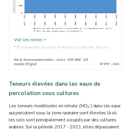
Voir les notes
* Écoulements dans les horizons superficiels de sols
** Entraînement sous forme dissoute par les eaux de
État de l'environnement wallon – Source : SPW ARNE - DEE
percolation vers les horizons de sol plus profonds
© SPW - 2022
(modèle EPICgrid)
Teneurs élevées dans les eaux de
percolation sous cultures
-
Les teneurs modélisées en nitrate (NO
) dans les eaux
3
qui percolent sous la zone racinaire sont élevées là où
les sols sont principalement occupés par des cultures
arables. Sur la période 2017 - 2021, elles dépassaient