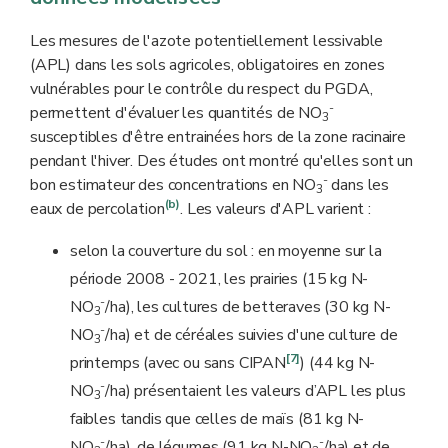
lessivable p. ex.) s'y appliquent dans le cadre du
PGDA
.
q
Les mesures de l'azote potentiellement lessivable
(APL) dans les sols agricoles, obligatoires en zones
vulnérables pour le contrôle du respect du PGDA,
-
permettent d'évaluer les quantités de NO
3
susceptibles d'être entrainées hors de la zone racinaire
pendant l'hiver. Des études ont montré qu'elles sont un
-
bon estimateur des concentrations en NO
dans les
3
(b)
eaux de percolation
. Les valeurs d'APL varient :
selon la couverture du sol : en moyenne sur la
période 2008 - 2021, les prairies (15 kg N-
-
NO
/ha), les cultures de betteraves (30 kg N-
3
-
NO
/ha) et de céréales suivies d'une culture de
3
[7]
printemps (avec ou sans CIPAN
) (44 kg N-
-
NO
/ha) présentaient les valeurs d’APL les plus
3
faibles tandis que celles de maïs (81 kg N-
-
-
NO
/ha), de légumes (91 kg N-NO
/ha) et de