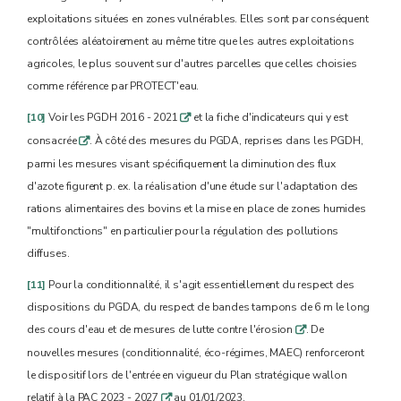
exploitations situées en zones vulnérables. Elles sont par conséquent
contrôlées aléatoirement au même titre que les autres exploitations
agricoles, le plus souvent sur d'autres parcelles que celles choisies
comme référence par PROTECT'eau.
[10]
Voir les PGDH 2016 - 2021
et la fiche d'indicateurs qui y est
q
consacrée
. À côté des mesures du PGDA, reprises dans les PGDH,
q
parmi les mesures visant spécifiquement la diminution des flux
d'azote figurent p. ex. la réalisation d'une étude sur l'adaptation des
rations alimentaires des bovins et la mise en place de zones humides
"multifonctions" en particulier pour la régulation des pollutions
diffuses.
[11]
Pour la conditionnalité, il s'agit essentiellement du respect des
dispositions du PGDA, du respect de bandes tampons de 6 m le long
des cours d'eau et de mesures de lutte contre l'érosion
. De
q
nouvelles mesures (conditionnalité, éco-régimes, MAEC) renforceront
le dispositif lors de l'entrée en vigueur du Plan stratégique wallon
relatif à la PAC 2023 - 2027
au 01/01/2023.
q