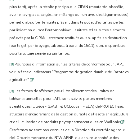
plus tard), après la récolte principale, la CIPAN (moutarde, phacélie,
avoine, ray-grass, seigle… en mélange ou non avec des légumineuses)
permet d'absorber le nitrate présent dans le sol et d'éviter les pertes
par lixiviation durant l'automne/hiver. Le nitrate et les autres éléments
prélevés par la CIPAN, lentement restitués au sol après sa destruction
(par le gel, par broyage, labour... à partir du 15/11), sont disponibles
pour la culture semée au printemps.
[8]
Pour plus d'information sur les critères de conformité pour l'APL,
voir la fiche d'indicateurs "Programme de gestion durable de l'azote en
agriculture"
q
[9]
Les fermes de référence pour l'établissement des limites de
tolérance annuelles pour l'APL sont suivies par les membres
scientifiques (ULiège - GxABT et UCLouvain - ELIA) de PROTECT'eau,
structure d'encadrement de la gestion durable de l'azote en agriculture
et de l'utilisation de produits phytopharmaceutiques en Wallonie
.
q
Ces fermes ne sont pas connues de la Direction du contrôle agricole
de l'Organisme payeur du SPW ARNE, qui assure le contrôle des