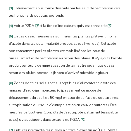
[3]
Entraînement sous forme dissoute par les eaux de percolation vers
les horizons de sol plus profonds
[4]
Voir le PGDA
et la fiche d'indicateurs qui y est consacrée
q
q
[5]
En cas de sécheresses saisonnières, les plantes prélèvent moins
d'azote dans les sols (maturité précoce, stress hydrique). Cet azote
non consommé par les plantes est mobilisé par les eaux de
ruissellement et de percolation au retour des pluies. Il s'y ajoute l'azote
produit par le pic de minéralisation de la matière organique que ce
retour des pluies provoque (boom d'activité microbiologique).
[6]
Zones dont les sols sont susceptibles d’alimenter en azote des
masses d'eau déjà impactées (dépassement ou risque de
dépassement du seuil de 50 mg/l en eaux de surface ou souterraines,
eutrophisation ou risque d'eutrophisation en eaux de surfaces). Des
mesures particulières (contrôle de l’azote potentiellement lessivable
p. ex.) s'y appliquent dans le cadre du PGDA
.
q
[7]
Cultures intermédiaires pièges à nitrate. Semée fin août (le 15/09 au