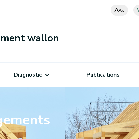
A
A
A
nement wallon
Diagnostic
Publications
ogements