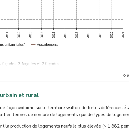
2011
2012
2013
2014
2015
2016
2017
2018
2019
2020
2021
ns unifamiliales*
Appartements
 façades, 3 façades et 2 façades.
 base du nombre de permis octroyés pour la construction neuve de loge
© S
rès démolition et reconstruction). À noter que tous les projets autoris
mation de la CPDT réalisée en 2014, 15 % des projets autorisés ne sera
urbain et rural
e façon uniforme sur le territoire wallon, de fortes différences ét
tant en termes de nombre de logements que de types de logemen
t la production de logements neufs la plus élevée (> 1 882 per