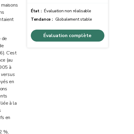
 maisons
État :
Évaluation non réalisable
ns
ntaient
Tendance :
Globalement stable
Évaluation complète
e de
de
). C’est
ce (au
 905 à
5
versus
oyés en
sons
ents
liée à la
s
fs en
2 %,