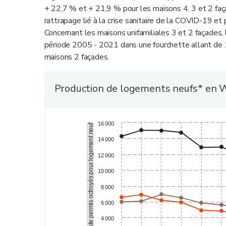
+ 22,7 % et + 21,9 % pour les maisons 4, 3 et 2 faç
rattrapage lié à la crise sanitaire de la COVID-19 et 
Concernant les maisons unifamiliales 3 et 2 façades,
période 2005 - 2021 dans une fourchette allant de 
maisons 2 façades.
Production de logements neufs* en W
16 000
Nombre de permis octroyés pour logement neuf
14 000
12 000
10 000
8 000
6 000
4 000