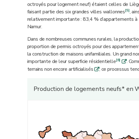
octroyés pour logement neuf) étaient celles de Liè
[5]
faisant partie des six grandes villes wallonnes
, ai
relativement importante : 83,4 % d’appartements à 
Namur.
Dans de nombreuses communes rurales, la production
proportion de permis octroyés pour des appartement
la construction de maisons unifamiliales. Un grand n
[6]
importante de leur superficie résidentielle
. Com
q
terrains non encore artificialisés
, ce processus tend
q
Production de logements neufs* en W