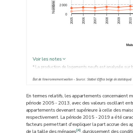
2 000
0
2005
2006
2007
2008
2009
2010
Mais
Voir les notes
* La production de logements neufs est analysée sur 
hors transformation/rénovation (mais éventuellement ap
État de l'environnement wallon – Source : Statbel (Office belge de statistique)
se concrétisent pas systématiquement. Selon une esti
(a)
pas réalisés
.
En termes relatifs, les appartements concernaient m
période 2005 - 2013, avec des valeurs oscillant entr
appartements devenant supérieure à celle des maison
respectivement. La période 2015 - 2019 a été caract
facteurs permettant d'expliquer la part accrue des a
[4]
de la taille des ménages
, durcissement des condit