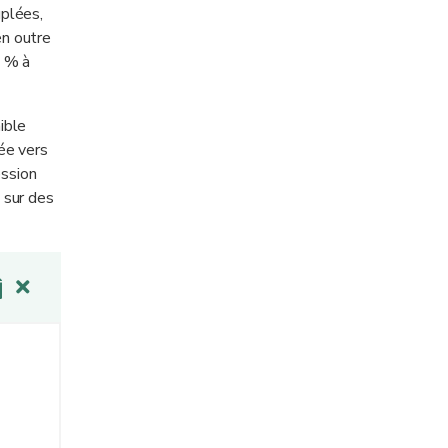
uplées,
en outre
6 % à
ible
ée vers
ession
 sur des