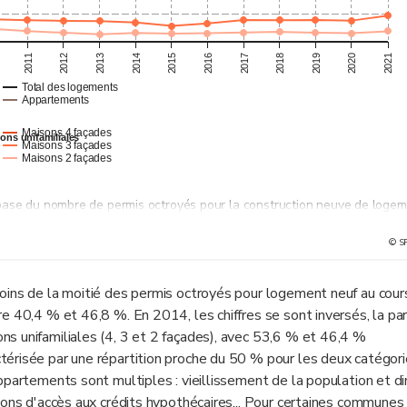
2011
2012
2013
2014
2015
2016
2017
2018
2019
2020
2021
Total des logements
Appartements
Maisons 4 façades
ons unifamiliales
Maisons 3 façades
Maisons 2 façades
base du nombre de permis octroyés pour la construction neuve de logem
rès démolition et reconstruction). À noter que tous les projets autoris
© S
mation de la CPDT réalisée en 2014, 15 % des projets autorisés ne sera
oins de la moitié des permis octroyés pour logement neuf au cour
e 40,4 % et 46,8 %. En 2014, les chiffres se sont inversés, la pa
s unifamiliales (4, 3 et 2 façades), avec 53,6 % et 46,4 %
érisée par une répartition proche du 50 % pour les deux catégori
ppartements sont multiples : vieillissement de la population et d
ions d'accès aux crédits hypothécaires... Pour certaines communes