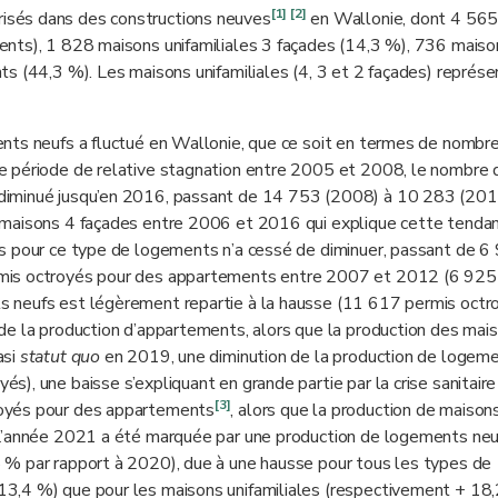
[1]
[2]
isés dans des constructions neuves
en Wallonie, dont 4 565
ents), 1 828 maisons unifamiliales 3 façades (14,3 %), 736 maiso
s (44,3 %). Les maisons unifamiliales (4, 3 et 2 façades) représe
nts neufs a fluctué en Wallonie, que ce soit en termes de nombr
e période de relative stagnation entre 2005 et 2008, le nombre 
diminué jusqu’en 2016, passant de 14 753 (2008) à 10 283 (2016
 maisons 4 façades entre 2006 et 2016 qui explique cette tendan
s pour ce type de logements n’a cessé de diminuer, passant de 6
rmis octroyés pour des appartements entre 2007 et 2012 (6 92
 neufs est légèrement repartie à la hausse (11 617 permis octr
de la production d’appartements, alors que la production des mai
asi
statut quo
en 2019, une diminution de la production de logem
, une baisse s’expliquant en grande partie par la crise sanitaire 
[3]
royés pour des appartements
, alors que la production de maison
 L’année 2021 a été marquée par une production de logements neu
 % par rapport à 2020), due à une hausse pour tous les types de
3,4 %) que pour les maisons unifamiliales (respectivement + 18,