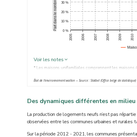
30 %
20 %
10 %
0 %
2005
2006
2007
2008
2009
2010
Maiso
Voir les notes
* Les maisons unifamiliales comprennent les maisons 4
** La production de logements neufs est analysée sur
État de l'environnement wallon ─ Source : Statbel (Office belge de statistique)
hors transformation/rénovation (mais éventuellement ap
se concrétisent pas systématiquement. Selon une esti
(a)
pas réalisés
.
Des dynamiques différentes en milieu 
La production de logements neufs n’est pas répartie d
observées entre les communes urbaines et rurales 
Sur la période 2012 - 2021, les communes présentan