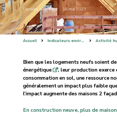
Dernière mise à jour : 16 mai 2023
Accueil
Indicateurs environnementaux
Activité h
Bien que les logements neufs soient de
énergétique
, leur production exerc
q
consommation en sol, une ressource non
généralement un impact plus faible que 
l’impact augmente des maisons 2 façad
En construction neuve, plus de maiso