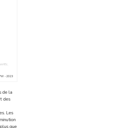
ents,
és ne
PW - 2023
ient
s de la
rt des
es. Les
iminution
 plus que