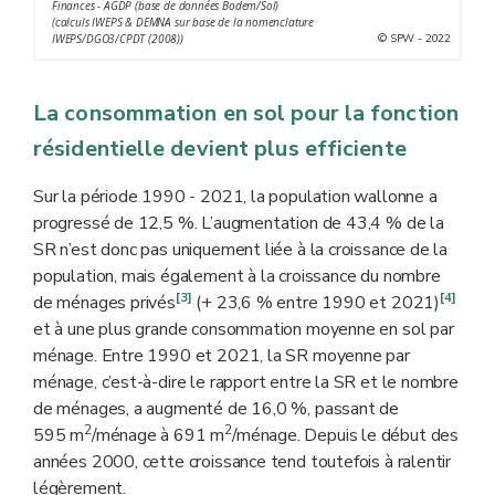
Finances - AGDP (base de données Bodem/Sol)
(calculs IWEPS & DEMNA sur base de la nomenclature
© SPW - 2022
IWEPS/DGO3/CPDT (2008))
La consommation en sol pour la fonction
résidentielle devient plus efficiente
Sur la période 1990 - 2021, la population wallonne a
progressé de 12,5 %. L’augmentation de 43,4 % de la
SR n’est donc pas uniquement liée à la croissance de la
population, mais également à la croissance du nombre
[3]
[4]
de ménages privés
(+ 23,6 % entre 1990 et 2021)
et à une plus grande consommation moyenne en sol par
ménage. Entre 1990 et 2021, la SR moyenne par
ménage, c’est-à-dire le rapport entre la SR et le nombre
de ménages, a augmenté de 16,0 %, passant de
2
2
595 m
/ménage à 691 m
/ménage. Depuis le début des
années 2000, cette croissance tend toutefois à ralentir
légèrement.