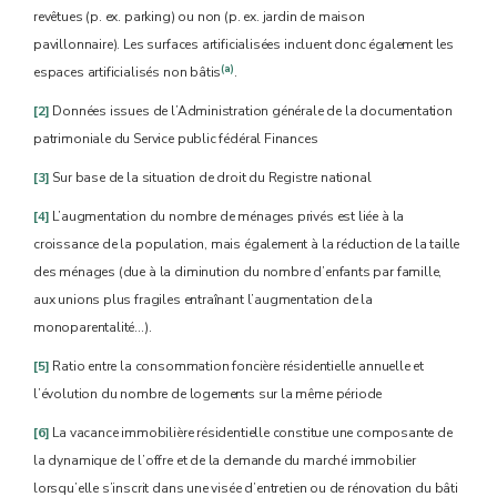
revêtues (p. ex. parking) ou non (p. ex. jardin de maison
pavillonnaire). Les surfaces artificialisées incluent donc également les
(a)
espaces artificialisés non bâtis
.
[2]
Données issues de l’Administration générale de la documentation
patrimoniale du Service public fédéral Finances
[3]
Sur base de la situation de droit du Registre national
[4]
L’augmentation du nombre de ménages privés est liée à la
croissance de la population, mais également à la réduction de la taille
des ménages (due à la diminution du nombre d’enfants par famille,
aux unions plus fragiles entraînant l’augmentation de la
monoparentalité…).
[5]
Ratio entre la consommation foncière résidentielle annuelle et
l’évolution du nombre de logements sur la même période
[6]
La vacance immobilière résidentielle constitue une composante de
la dynamique de l’offre et de la demande du marché immobilier
lorsqu’elle s’inscrit dans une visée d’entretien ou de rénovation du bâti