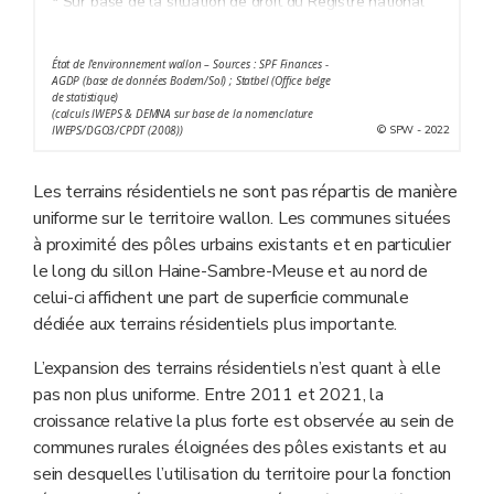
* Sur base de la situation de droit du Registre national
État de l'environnement wallon – Sources : SPF Finances -
AGDP (base de données Bodem/Sol) ; Statbel (Office belge
de statistique)
(calculs IWEPS & DEMNA sur base de la nomenclature
© SPW - 2022
IWEPS/DGO3/CPDT (2008))
Les terrains résidentiels ne sont pas répartis de manière
uniforme sur le territoire wallon. Les communes situées
à proximité des pôles urbains existants et en particulier
le long du sillon Haine-Sambre-Meuse et au nord de
celui-ci affichent une part de superficie communale
dédiée aux terrains résidentiels plus importante.
L’expansion des terrains résidentiels n’est quant à elle
pas non plus uniforme. Entre 2011 et 2021, la
croissance relative la plus forte est observée au sein de
communes rurales éloignées des pôles existants et au
sein desquelles l’utilisation du territoire pour la fonction