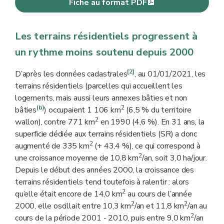
Fiche au format PDF
Les terrains résidentiels progressent à
un rythme moins soutenu depuis 2000
[2]
D’après les données cadastrales
, au 01/01/2021, les
terrains résidentiels (parcelles qui accueillent les
logements, mais aussi leurs annexes bâties et non
(b)
2
bâties
) occupaient 1 106 km
(6,5 % du territoire
2
wallon), contre 771 km
en 1990 (4,6 %). En 31 ans, la
superficie dédiée aux terrains résidentiels (SR) a donc
2
augmenté de 335 km
(+ 43,4 %), ce qui correspond à
2
une croissance moyenne de 10,8 km
/an, soit 3,0 ha/jour.
Depuis le début des années 2000, la croissance des
terrains résidentiels tend toutefois à ralentir : alors
2
qu’elle était encore de 14,0 km
au cours de l’année
2
2
2000, elle oscillait entre 10,3 km
/an et 11,8 km
/an au
2
cours de la période 2001 - 2010, puis entre 9,0 km
/an