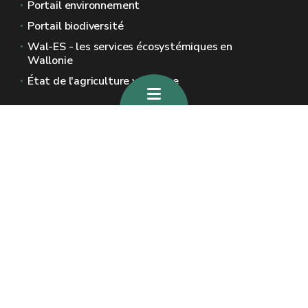
Portail environnement
Portail biodiversité
Wal-ES - les services écosystémiques en
Wallonie
État de l'agriculture wallonne
Sites généraux de la Wallonie
Wallonie.be
Gouvernement wallon
Service public de Wallonie
Wallex
Géoportail
Jobs