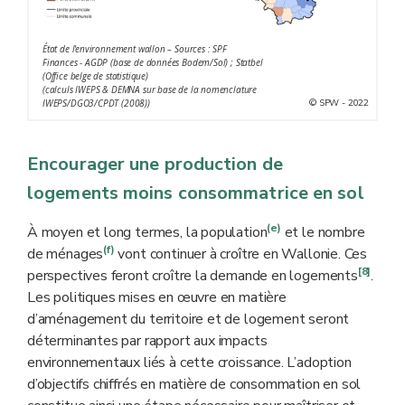
État de l'environnement wallon – Sources : SPF
Finances - AGDP (base de données Bodem/Sol) ; Statbel
(Office belge de statistique)
(calculs IWEPS & DEMNA sur base de la nomenclature
© SPW - 2022
IWEPS/DGO3/CPDT (2008))
Encourager une production de
logements moins consommatrice en sol
(e)
À moyen et long termes, la population
et le nombre
(f)
de ménages
vont continuer à croître en Wallonie. Ces
[8]
perspectives feront croître la demande en logements
.
Les politiques mises en œuvre en matière
d’aménagement du territoire et de logement seront
déterminantes par rapport aux impacts
environnementaux liés à cette croissance. L’adoption
d’objectifs chiffrés en matière de consommation en sol