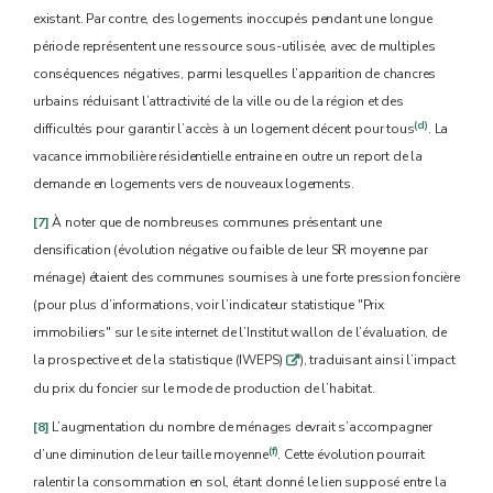
existant. Par contre, des logements inoccupés pendant une longue
période représentent une ressource sous-utilisée, avec de multiples
conséquences négatives, parmi lesquelles l’apparition de chancres
urbains réduisant l’attractivité de la ville ou de la région et des
(d)
difficultés pour garantir l’accès à un logement décent pour tous
. La
vacance immobilière résidentielle entraine en outre un report de la
demande en logements vers de nouveaux logements.
[7]
À noter que de nombreuses communes présentant une
densification (évolution négative ou faible de leur SR moyenne par
ménage) étaient des communes soumises à une forte pression foncière
(pour plus d’informations, voir l’indicateur statistique "Prix
immobiliers" sur le site internet de l’Institut wallon de l’évaluation, de
la prospective et de la statistique (IWEPS)
), traduisant ainsi l’impact
q
du prix du foncier sur le mode de production de l’habitat.
[8]
L’augmentation du nombre de ménages devrait s’accompagner
(f)
d’une diminution de leur taille moyenne
. Cette évolution pourrait
ralentir la consommation en sol, étant donné le lien supposé entre la