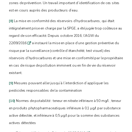
zones de prévention. Un travail important d’identification de ces sites
est en cours auprès des producteurs d’eau.
[8]
La mise en conformité des réservoirs d’hydrocarbures, qui était
intégralement prise en charge par la SPGE, a été jugée trop coûteuse au
regard de son efficacité. Depuis octobre 2016, l’AGW du
22/09/2016
a instauré la mise en place d’une gestion préventive du
q
risque par la surveillance (contrôle d’étanchéité, test visuel) des
réservoirs d’hydrocarbures et une mise en conformité par le propriétaire
en cas de risque de pollution imminent ou en fin de vie du réservoir
existant.
[9]
Mesures pouvant aller jusqu’à l’interdiction d’appliquer les
pesticides responsables de la contamination
[10]
Normes de potabilité : teneur en nitrate inférieure à 50 mg/l ; teneur
en produits phytopharmaceutiques inférieure à 0,1 µg/l par substance
active détectée, et inférieure à 0,5 µg/l pour la somme des substances
actives détectées