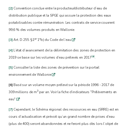
[2]
Convention conclue entre le producteur/distributeur d’eau de
distribution publique et la SPGE qui assure la protection des eaux
potabilisables contre rémunération. Les contrats de service couvrent
99,6 % des volumes produits en Wallonie.
er
[3]
Art. D.255. §1
1°b) du Code de l’eau
q
[4]
L’état d’avancement de la délimitation des zones de protection en
(a)
2019 se base sur les volumes d’eau prélevés en 2017
.
[5]
Consulter la liste des zones de prévention sur le portail
environnement de Wallonie
q
[6]
Basé sur un volume moyen prélevé sur la période 1996 - 2017 de
3
309 millions de m
par an. Voir la fiche d’indicateurs "Prélèvements en
eau"
q
[7]
Cependant, le Schéma régional des ressources en eau (SRRE) est en
cours d’actualisation et prévoit qu’un grand nombre de prises d’eau
(plus de 400) seront abandonnées et ne feront plus dès lors l’objet de