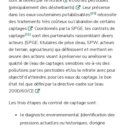
sont altérées par le nitrate
et/ou les pesticides
q
(principalement des désherbants)
. Leur présence
q
[10]
dans les eaux souterraines potabilisables
nécessite
des traitements très coûteux ou l’abandon de certains
captages
. Coordonnés par la SPGE, les contrats de
q
[11]
captage
sont des partenariats rassemblant divers
acteurs (SPGE, titulaires de prise d’eau, SPW, acteurs
de terrain, agriculteurs) qui définissent et mettent en
œuvre des actions visant à préserver ou améliorer la
qualité de l’eau de captages sensibles vis-à-vis des
pollutions par les pesticides et/ou le nitrate avec pour
objectif d’atteindre, pour les eaux du captage, le bon
état tel que défini par la directive-cadre sur l’eau
2000/60/CE
.
q
Les trois étapes du contrat de captage sont :
le diagnostic environnemental (identification des
pressions actuelles ou historiques, d’origine