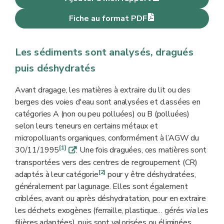
Fiche au format PDF
Les sédiments sont analysés, dragués
puis déshydratés
Avant dragage, les matières à extraire du lit ou des
berges des voies d'eau sont analysées et classées en
catégories A (non ou peu polluées) ou B (polluées)
selon leurs teneurs en certains métaux et
micropolluants organiques, conformément à l’AGW du
[1]
30/11/1995
. Une fois draguées, ces matières sont
q
transportées vers des centres de regroupement (CR)
[2]
adaptés à leur catégorie
pour y être déshydratées,
généralement par lagunage. Elles sont également
criblées, avant ou après déshydratation, pour en extraire
les déchets exogènes (ferraille, plastique… gérés
via
les
filières adaptées), puis sont valorisées ou éliminées