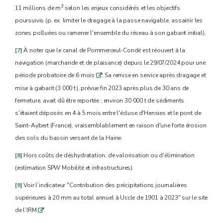
3
11 millions de m
selon les enjeux considérés et les objectifs
poursuivis (p. ex. limiter le dragage à la passe navigable, assainir les
zones polluées ou ramener l'ensemble du réseau à son gabarit initial).
[7]
À noter que le canal de Pommerœul-Condé est réouvert à la
navigation (marchande et de plaisance) depuis le 29/07/2024 pour une
période probatoire de 6 mois
. Sa remise en service après dragage et
q
mise à gabarit (3 000 t), prévue fin 2023 après plus de 30 ans de
fermeture, avait dû être reportée : environ 30 000 t de sédiments
s'étaient déposés en 4 à 5 mois entre l'écluse d'Hensies et le pont de
Saint-Aybert (France), vraisemblablement en raison d'une forte érosion
des sols du bassin versant de la Haine.
[8]
Hors coûts de déshydratation, de valorisation ou d'élimination
(estimation SPW Mobilité et infrastructures).
[9]
Voir l’indicateur "Contribution des précipitations journalières
supérieures à 20 mm au total annuel à Uccle de 1901 à 2023" sur le site
de l’IRM
.
q