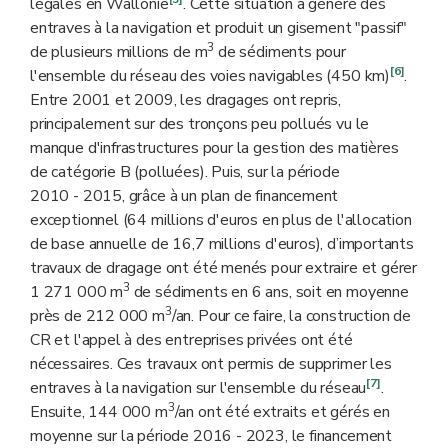
légales en Wallonie
. Cette situation a généré des
entraves à la navigation et produit un gisement "passif"
3
de plusieurs millions de m
de sédiments pour
[6]
l'ensemble du réseau des voies navigables (450 km)
.
Entre 2001 et 2009, les dragages ont repris,
principalement sur des tronçons peu pollués vu le
manque d'infrastructures pour la gestion des matières
de catégorie B (polluées). Puis, sur la période
2010 - 2015, grâce à un plan de financement
exceptionnel (64 millions d'euros en plus de l'allocation
de base annuelle de 16,7 millions d'euros), d’importants
travaux de dragage ont été menés pour extraire et gérer
3
1 271 000 m
de sédiments en 6 ans, soit en moyenne
3
près de 212 000 m
/an. Pour ce faire, la construction de
CR et l'appel à des entreprises privées ont été
nécessaires. Ces travaux ont permis de supprimer les
[7]
entraves à la navigation sur l'ensemble du réseau
.
3
Ensuite, 144 000 m
/an ont été extraits et gérés en
moyenne sur la période 2016 - 2023, le financement