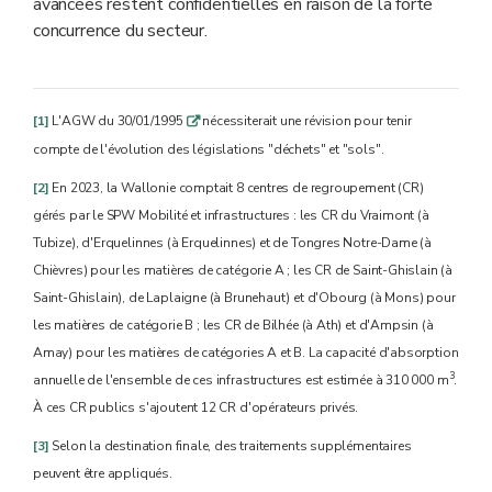
avancées restent confidentielles en raison de la forte
concurrence du secteur.
[1]
L'AGW du 30/01/1995
nécessiterait une révision pour tenir
q
compte de l'évolution des législations "déchets" et "sols".
[2]
En 2023, la Wallonie comptait 8 centres de regroupement (CR)
gérés par le SPW Mobilité et infrastructures : les CR du Vraimont (à
Tubize), d'Erquelinnes (à Erquelinnes) et de Tongres Notre-Dame (à
Chièvres) pour les matières de catégorie A ; les CR de Saint-Ghislain (à
Saint-Ghislain), de Laplaigne (à Brunehaut) et d'Obourg (à Mons) pour
les matières de catégorie B ; les CR de Bilhée (à Ath) et d'Ampsin (à
Amay) pour les matières de catégories A et B. La capacité d'absorption
3
annuelle de l'ensemble de ces infrastructures est estimée à 310 000 m
.
À ces CR publics s'ajoutent 12 CR d'opérateurs privés.
[3]
Selon la destination finale, des traitements supplémentaires
peuvent être appliqués.