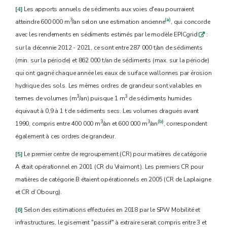
[4]
Les apports annuels de sédiments aux voies d'eau pourraient
3
(a)
atteindre 600 000 m
/an selon une estimation ancienne
, qui concorde
avec les rendements en sédiments estimés par le modèle EPICgrid
:
q
sur la décennie 2012 - 2021, ce sont entre 287 000 t/an de sédiments
(min. sur la période) et 862 000 t/an de sédiments (max. sur la période)
qui ont gagné chaque année les eaux de surface wallonnes par érosion
hydrique des sols. Les mêmes ordres de grandeur sont valables en
3
3
termes de volumes (m
/an) puisque 1 m
de sédiments humides
équivaut à 0,9 à 1 t de sédiments secs. Les volumes dragués avant
3
3
(b)
1990, compris entre 400 000 m
/an et 600 000 m
/an
, correspondent
également à ces ordres de grandeur.
[5]
Le premier centre de regroupement (CR) pour matières de catégorie
A était opérationnel en 2001 (CR du Vraimont). Les premiers CR pour
matières de catégorie B étaient opérationnels en 2005 (CR de Laplaigne
et CR d’Obourg).
[6]
Selon des estimations effectuées en 2018 par le SPW Mobilité et
infrastructures, le gisement "passif" à extraire serait compris entre 3 et