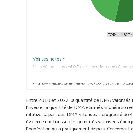
TOTAL : 1 827 k
Voir les notes
* Les déchets "assimilés" correspondent aux déchets 
sources que les ménages, lorsque ces déchets sont sim
sont collectés par les pouvoirs publics : déchets d'act
État de l’environnement wallon – Source : SPW ARNE - DSD (DIGPD : Cellule 
bureaux...
** Toute opération de valorisation par laquelle les déc
Entre 2010 et 2022, la quantité de DMA valorisés (
fonction initiale ou à d'autres fins, en ce compris le r
l’inverse, la quantité de DMA éliminés (incinération 
énergétique, la conversion pour l'utilisation comme c
relative, la part des DMA valorisés a progressé de
*** Récupération de l’énergie produite par l’incinérat
évidence une hausse des quantités valorisées éner
niveau.
l’incinération qui a pratiquement disparu. Concernant 