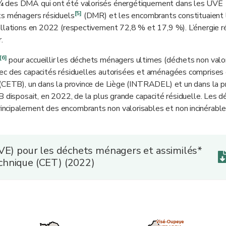
 ¾ des DMA qui ont été valorisés énergétiquement dans les UVE
[5]
ts ménagers résiduels
(DMR) et les encombrants constituaient 
allations en 2022 (respectivement 72,8 % et 17,9 %). L’énergie 
.
[6]
pour accueillir les déchets ménagers ultimes (déchets non valor
vec des capacités résiduelles autorisées et aménagées comprises
 (CETB), un dans la province de Liège (INTRADEL) et un dans la p
osait, en 2022, de la plus grande capacité résiduelle. Les d
ncipalement des encombrants non valorisables et non incinérable
UVE) pour les déchets ménagers et assimilés*
chnique (CET) (2022)