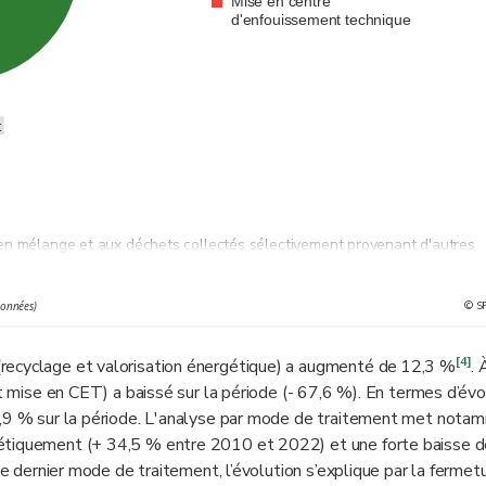
Mise en centre
d'enfouissement technique
t
en mélange et aux déchets collectés sélectivement provenant d'autres
ilaires par leur nature et leur composition aux déchets ménagers et qu'
ivités professionnelles à domicile, déchets des administrations, des école
© S
données)
hets sont retraités en produits, matières ou substances aux fins de leur
[4]
recyclage et valorisation énergétique) a augmenté de
12,3 %
. 
etraitement des matières organiques, mais à l'exclusion de la valorisation
et mise en CET) a baissé sur la période (- 67,6 %). En termes d’évo
ombustible ou pour des opérations de remblayage.
 4,9 % sur la période. L'analyse par mode de traitement met nota
ion de déchets, pour autant que le rendement énergétique atteigne un cer
gétiquement (+ 34,5 % entre 2010 et 2022) et une forte baisse d
ce dernier mode de traitement, l’évolution s’explique par la fermetu