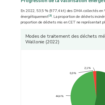
Progression de la valorisation énergé
En 2022, 53,5 % (977,4 kt) des DMA collectés en
[3]
énergétiquement
. La proportion de déchets inciné
proportion de déchets mis en CET ne représentait p
Modes de traitement des déchets mén
Wallonie (2022)
2,1 %
2,1 %
0,0 %
0,0 %
44,4 %
44,4 %