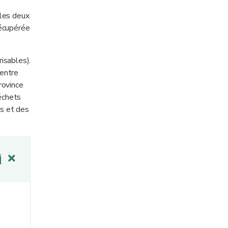
les deux
récupérée
isables).
 entre
rovince
échets
s et des