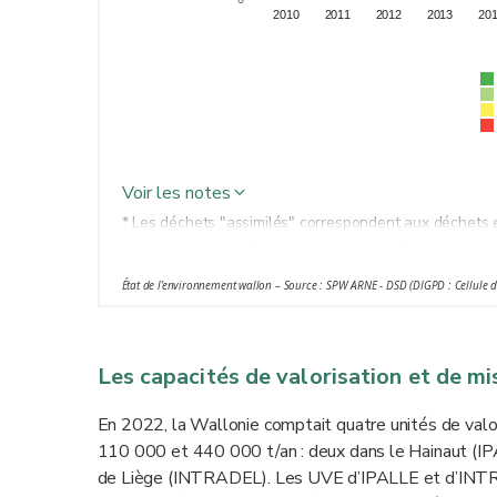
2010
2011
2012
2013
20
Voir les notes
* Les déchets "assimilés" correspondent aux déchets 
sources que les ménages, lorsque ces déchets sont sim
sont collectés par les pouvoirs publics : déchets d'act
État de l’environnement wallon – Source : SPW ARNE - DSD (DIGPD : Cellule 
bureaux...
** E
n raison d’une rupture méthodologique entre 2010 
doivent être considérées comme des ordres de grande
Les capacités de valorisation et de m
*** Toute opération de valorisation par laquelle les dé
fonction initiale ou à d'autres fins, en ce compris le r
En 2022, la Wallonie comptait quatre unités de valo
énergétique, la conversion pour l'utilisation comme c
110 000 et 440 000 t/an : deux dans le Hainaut (IPA
**** Récupération de l’énergie produite par l’incinéra
de Liège (INTRADEL). Les UVE d’IPALLE et d’INTRA
niveau.