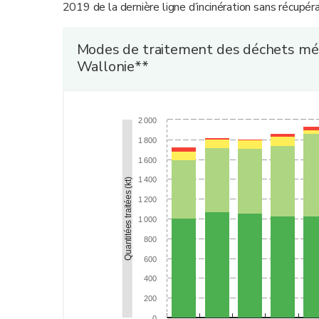
2019 de la dernière ligne d’incinération sans récupér
Modes de traitement des déchets mén
Wallonie**
2 000
1 800
1 600
1 400
Quantitées traitées (kt)
1 200
1 000
800
600
400
200
0