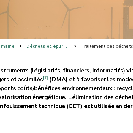
umaine
Déchets et épuration
Traitement des déchets
struments (législatifs, financiers, informatifs) vi
[1]
ers et assimilés
(DMA) et à favoriser les mode
pports coûts/bénéfices environnementaux : recyc
valorisation énergétique. L’élimination des déche
’enfouissement technique (CET) est utilisée en der