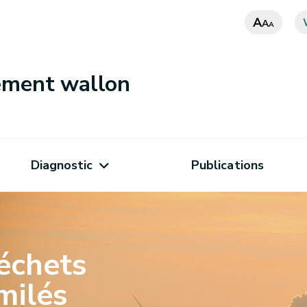
A
A
A
nement wallon
Diagnostic
Publications
échets
milés