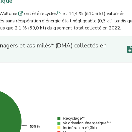
tique
[2]
 Wallonie
ont été recyclés
et 44,4 % (810,6 kt) valorisés
q
rés sans récupération d'énergie était négligeable (0,3 kt) tandis qu
lus que 2,1 % (39,0 kt) du gisement total collecté en 2022.
agers et assimilés* (DMA) collectés en
Recyclage**
Valorisation énergétique***
53,5 %
53,5 %
Incinération (0,3kt)