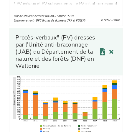
* PV initiaux et PV subséquents. Le PV initial correspond
à une constatation initiale d’une ou plusieurs
État de l'environnement wallon – Source : SPW
infraction(s) concernant un ou plusieurs auteur(s)
© SPW - 2020
Environnement - DPC (bases de données URP et POLEN)
présumé(s). Suite à l’enquête, le PV initial peut donner
lieu à un ou plusieurs PV subséquent(s).
Procès-verbaux* (PV) dressés
** PV relatifs aux infractions en matière d'air, de bruit, de
par l’Unité anti-braconnage
Code de l'eau, de Code de l'environnement...
(UAB) du Département de la
nature et des forêts (DNF) en
Wallonie