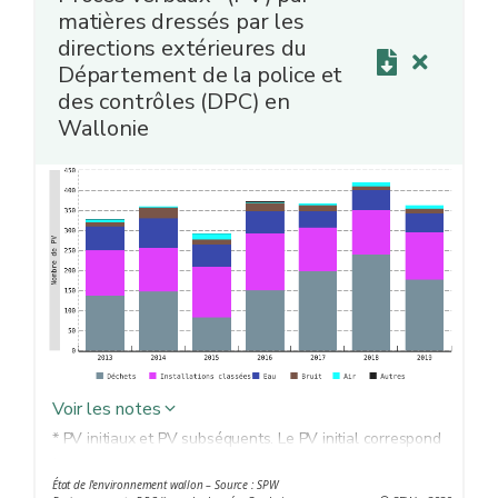
matières dressés par les
directions extérieures du
Département de la police et
des contrôles (DPC) en
Wallonie
Voir les notes
* PV initiaux et PV subséquents. Le PV initial correspond
à une constatation initiale d’une ou plusieurs
État de l'environnement wallon – Source : SPW
infraction(s) concernant un ou plusieurs auteur(s)