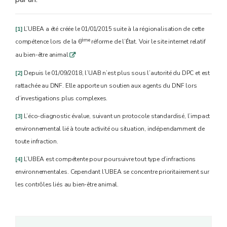
[1]
L’UBEA a été créée le 01/01/2015 suite à la régionalisation de cette
ème
compétence lors de la 6
réforme de l’
tat. Voir le site internet relatif
É
au bien-être animal
q
[2]
Depuis le 01/09/2018, l’UAB n’est plus sous l’autorité du DPC et est
rattachée au DNF. Elle apporte un soutien aux agents du DNF lors
d’investigations plus complexes.
[3]
L’éco-diagnostic évalue, suivant un protocole standardisé, l’impact
environnemental lié à toute activité ou situation, indépendamment de
toute infraction.
[4]
L’UBEA est compétente pour poursuivre tout type d’infractions
environnementales. Cependant l’UBEA se concentre prioritairement sur
les contrôles liés au bien-être animal.