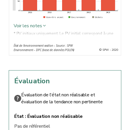
Voir les notes
* PV initiaux uniquement. Le PV initial correspond à une
constatation initiale d’une ou plusieurs infraction(s)
État de l'environnement wallon – Source : SPW
concernant un ou plusieurs auteur(s) présumé(s).
© SPW - 2020
Environnement – DPC (base de données POLEN)
Évaluation
Évaluation de l'état non réalisable et
évaluation de la tendance non pertinente
État :
Évaluation non réalisable
Pas de référentiel