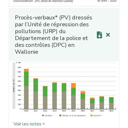
© SPW - 2020
Environnement - DPC (base de données Gesdos)
présumé(s). Suite à l’enquête, le PV initial peut donner
lieu à un ou plusieurs PV subséquent(s).
Procès-verbaux* (PV) dressés
** Établissements soumis à l’obtention d’un permis
par l’Unité de répression des
d’environnement
pollutions (URP) du
Département de la police et
des contrôles (DPC) en
Wallonie
Voir les notes