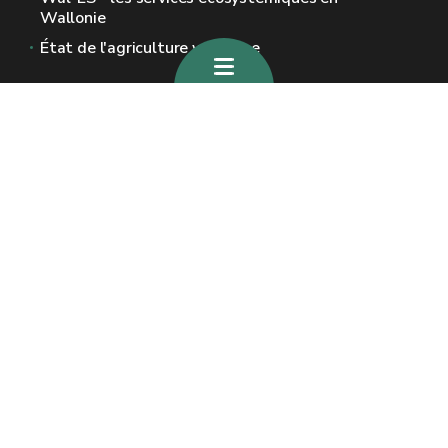
Wallonie
État de l'agriculture wallonne
Sites généraux de la Wallonie
Wallonie.be
Gouvernement wallon
Service public de Wallonie
Wallex
Géoportail
Jobs
Nous contacter