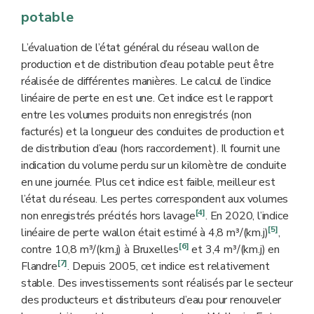
les volumes perdus
via
des fuites dans le réseau.
potable
L’évaluation de l’état général du réseau wallon de
production et de distribution d’eau potable peut être
réalisée de différentes manières. Le calcul de l’indice
linéaire de perte en est une. Cet indice est le rapport
entre les volumes produits non enregistrés (non
facturés) et la longueur des conduites de production et
de distribution d’eau (hors raccordement). Il fournit une
indication du volume perdu sur un kilomètre de conduite
en une journée. Plus cet indice est faible, meilleur est
l’état du réseau. Les pertes correspondent aux volumes
[4]
non enregistrés précités hors lavage
. En 2020, l’indice
[5]
linéaire de perte wallon était estimé à 4,8 m³/(km.j)
,
[6]
contre 10,8 m³/(km.j) à Bruxelles
et 3,4 m³/(km.j) en
[7]
Flandre
. Depuis 2005, cet indice est relativement
stable. Des investissements sont réalisés par le secteur
des producteurs et distributeurs d’eau pour renouveler