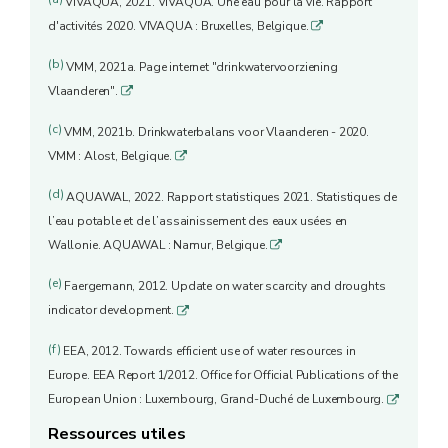
VIVAQUA, 2021. VIVAQUA. Une eau pour la vie. Rapport
d'activités 2020. VIVAQUA : Bruxelles, Belgique.
q
(b)
VMM, 2021a. Page internet "drinkwatervoorziening
Vlaanderen".
q
(c)
VMM, 2021b. Drinkwaterbalans voor Vlaanderen - 2020.
VMM : Alost, Belgique.
q
(d)
AQUAWAL, 2022. Rapport statistiques 2021. Statistiques de
l’eau potable et de l’assainissement des eaux usées en
Wallonie. AQUAWAL : Namur, Belgique.
q
(e)
Faergemann, 2012. Update on water scarcity and droughts
indicator development.
q
(f)
EEA, 2012. Towards efficient use of water resources in
Europe. EEA Report 1/2012. Office for Official Publications of the
European Union : Luxembourg, Grand-Duché de Luxembourg.
q
Ressources utiles