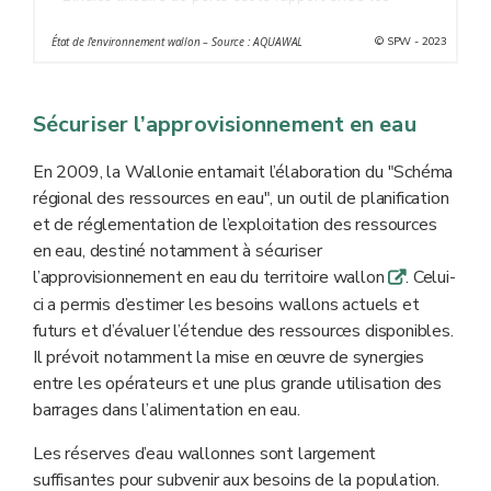
volumes prélevés non enregistrés (non facturés) (hors
© SPW - 2023
État de l'environnement wallon – Source : AQUAWAL
volumes utilisés par les producteurs d'eau pour nettoyer
leurs installations) et la longueur des conduites de
production et de distribution d’eau (hors raccordement).
Sécuriser l’approvisionnement en eau
Il fournit une indication du volume perdu sur un kilomètre
de conduite en une journée.
En 2009, la Wallonie entamait l’élaboration du "Schéma
régional des ressources en eau", un outil de planification
et de réglementation de l’exploitation des ressources
en eau, destiné notamment à sécuriser
l’approvisionnement en eau du territoire wallon
. Celui-
q
ci a permis d’estimer les besoins wallons actuels et
futurs et d’évaluer l’étendue des ressources disponibles.
Il prévoit notamment la mise en œuvre de synergies
entre les opérateurs et une plus grande utilisation des
barrages dans l’alimentation en eau.
Les réserves d’eau wallonnes sont largement
suffisantes pour subvenir aux besoins de la population.