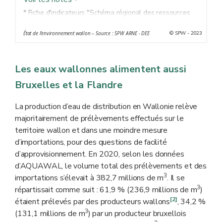
* Fiche d'indicateurs "Schéma régional des ressources
en eau"
q
© SPW - 2023
État de l'environnement wallon – Source : SPW ARNE - DEE
Les eaux wallonnes alimentent aussi
Bruxelles et la Flandre
La production d’eau de distribution en Wallonie relève
majoritairement de prélèvements effectués sur le
territoire wallon et dans une moindre mesure
d’importations, pour des questions de facilité
d’approvisionnement. En 2020, selon les données
d’AQUAWAL, le volume total des prélèvements et des
3
importations s’élevait à 382,7 millions de m
. Il se
3
répartissait comme suit : 61,9 % (236,9 millions de m
)
[2]
étaient prélevés par des producteurs wallons
, 34,2 %
3
(131,1 millions de m
)
par un producteur bruxellois