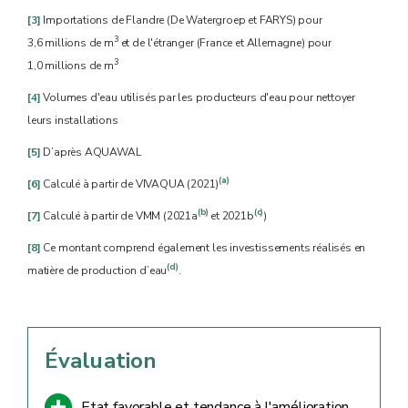
[3]
Importations de Flandre (De Watergroep et FARYS) pour
3
3,6 millions de m
et de l'étranger (France et Allemagne) pour
3
1,0 millions de m
[4]
Volumes d'eau utilisés par les producteurs d'eau pour nettoyer
leurs installations
[5]
D’après AQUAWAL
(a)
[6]
Calculé à partir de VIVAQUA (2021)
(b)
(c)
[7]
Calculé à partir de VMM (2021a
et 2021b
)
[8]
Ce montant comprend également les investissements réalisés en
(d)
matière de production d’eau
.
Évaluation
Etat favorable et tendance à l'amélioration