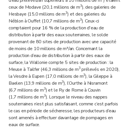
d’eau prélevés/an supérieurs à 10 millions de m
) étaient
3
ceux de Modave (20,1 millions de m
), des galeries de
3
Hesbaye (15,0 millions de m
) et des galeries du
3
Néblon à Ouffet (10,7 millions de m
). Ceux-ci
comptaient pour 16 % de la production d'eau de
distribution à partir des eaux souterraines, le solde
provenant de 80 sites de production avec une capacité
de moins de 10 millions de m³/an. Concernant la
production d’eau de distribution à partir des eaux de
surface, la Wallonie compte 5 sites de production : la
3
Meuse à Tailfer (46,3 millions de m
prélevés en 2020),
3
la Vesdre à Eupen (17,0 millions de m
), la Gileppe à
3
Baelen (13,9 millions de m
), l’Ourthe à Nisramont
3
(6,7 millions de m
) et le Ry de Rome à Couvin
3
(1,7 millions de m
). Lorsque le niveau des nappes
souterraines n’est plus satisfaisant, comme c’est parfois
le cas en période de sécheresse, les producteurs d’eau
sont amenés à effectuer davantage de pompages en
eaux de surface.