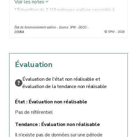
Voir les notes
* Échantillon de 2 119 ménages wallons raccordés à
l’eau de distribution (échantillon pondéré pour qu’il soit
représentatif de la population wallonne)
État de l’environnement wallon – Source: SPW - DGO3 -
© SPW - 2018
DEMNA
Évaluation
Évaluation de l'état non réalisable et
évaluation de la tendance non réalisable
État :
Évaluation non réalisable
Pas de référentiel
Tendance :
Évaluation non réalisable
Il n’existe pas de données sur une période