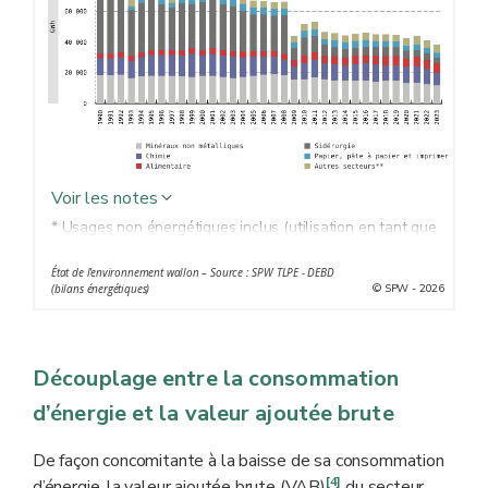
Voir les notes
* Usages non énergétiques inclus (utilisation en tant que
matière première dans les procédés de fabrication).
État de l'environnement wallon – Source : SPW TLPE - DEBD
** Fabrications métalliques, métaux non ferreux, textiles,
© SPW - 2026
(bilans énergétiques)
et autres industries.
Découplage entre la consommation
d’énergie et la valeur ajoutée brute
De façon concomitante à la baisse de sa consommation
[4]
d’énergie, la valeur ajoutée brute (VAB)
du secteur