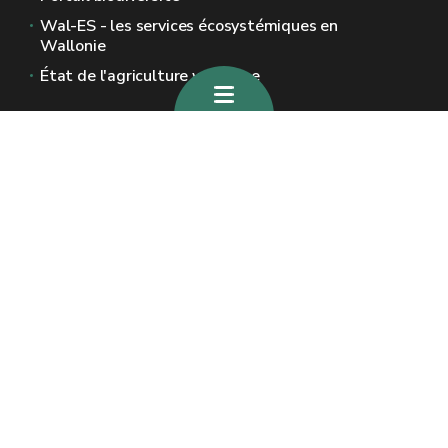
Wal-ES - les services écosystémiques en
Wallonie
État de l'agriculture wallonne
Sites généraux de la Wallonie
Wallonie.be
Gouvernement wallon
Service public de Wallonie
Wallex
Géoportail
Jobs
Nous contacter