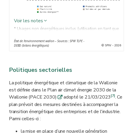
Voir les notes
* Usages non énergétiques inclus (utilisation en tant que
matière première dans les procédés de fabrication).
État de l'environnement wallon – Sources : SPW TLPE -
** Énergie issue de sources renouvelables, cogénération,
© SPW - 2026
DEBD (bilans énergétiques)
valorisation de déchets.
Politiques sectorielles
La politique énergétique et climatique de la Wallonie
est définie dans le Plan air climat énergie 2030 de la
[7]
Wallonie (PACE 2030)
adopté le 21/03/2023
. Ce
q
plan prévoit des mesures destinées à accompagner la
transition énergétique des entreprises et de l'industrie.
Parmi celles-ci :
la mise en place d’une nouvelle génération