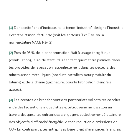
[1]
Dans cette fiche d’indicateurs, le terme "industrie" désigne l’industrie
extractive et manufacturière (soit les secteurs B et C selon la
nomenclature NACE Rév. 2).
[2]
Près de 93 % de la consommation était à usage énergétique
(combustion), le solde étant utilisé en tant que matière première dans
les procédés de fabrication, essentiellement dans les secteurs des
minéraux non métalliques (produits pétroliers pour produire du
bitume) et de la chimie (gaz naturel pour la fabrication d’engrais
azotés).
[3]
Les accords de branche sont des partenariats volontaires conclus
entre des fédérations industrielles et le Gouvernement wallon au
travers desquels les entreprises s’engagent collectivement à atteindre
des objectifs d’efficacité énergétique et de réduction d’émissions de
CO
. En contrepartie, les entreprises bénéficient d’avantages financiers
2