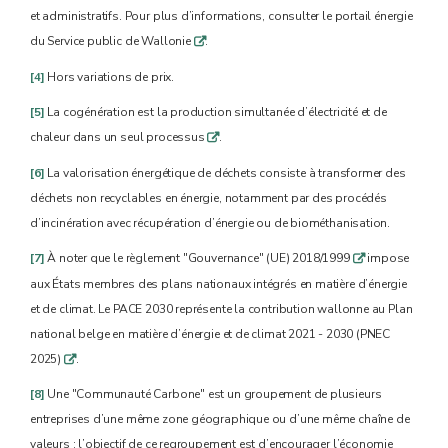
et administratifs. Pour plus d’informations, consulter le portail énergie
du Service public de Wallonie
.
q
[4]
Hors variations de prix.
[5]
La cogénération est la production simultanée d’électricité et de
chaleur dans un seul processus
.
q
[6]
La valorisation énergétique de déchets consiste à transformer des
déchets non recyclables en énergie, notamment par des procédés
d’incinération avec récupération d’énergie ou de biométhanisation.
[7]
À noter que le règlement "Gouvernance" (UE) 2018/1999
impose
q
aux États membres des plans nationaux intégrés en matière d’énergie
et de climat. Le PACE 2030 représente la contribution wallonne au Plan
national belge en matière d’énergie et de climat 2021 - 2030 (PNEC
2025)
.
q
[8]
Une "Communauté Carbone" est un groupement de plusieurs
entreprises d’une même zone géographique ou d’une même chaîne de
valeurs ; l’objectif de ce regroupement est d’encourager l’économie