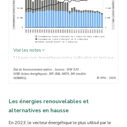
Voir les notes
* Usages non énergétiques inclus (utilisation en tant que
matière première dans les procédés de fabrication).
État de l'environnement wallon – Sources : SPW TLPE -
** Hors variations de prix.
À noter que la donnée 2023
DEBD (bilans énergétiques) ; BFP, IBSA, IWEPS, SVR (modèle
de la valeur ajoutée brute de l’industrie n’était pas
© SPW - 2026
HERMREG)
encore disponible au moment de la réalisation de cette
fiche d’indicateurs.
Les énergies renouvelables et
alternatives en hausse
En 2023, le vecteur énergétique le plus utilisé par le