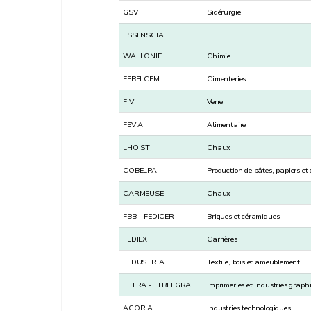
GSV
Sidérurgie
ESSENSCIA
WALLONIE
Chimie
FEBELCEM
Cimenteries
FIV
Verre
FEVIA
Alimentaire
LHOIST
Chaux
COBELPA
Production de pâtes, papiers et
CARMEUSE
Chaux
FBB - FEDICER
Briques et céramiques
FEDIEX
Carrières
FEDUSTRIA
Textile, bois et ameublement
FETRA - FEBELGRA
Imprimeries et industries graph
AGORIA
Industries technologiques