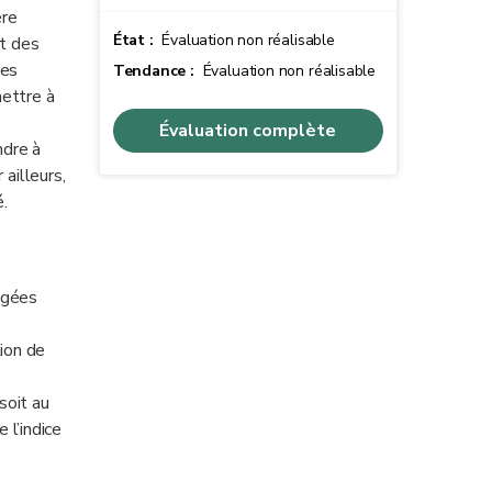
ère
État :
Évaluation non réalisable
et des
Les
Tendance :
Évaluation non réalisable
ettre à
Évaluation complète
ndre à
ailleurs,
é.
agées
tion de
soit au
 l’indice