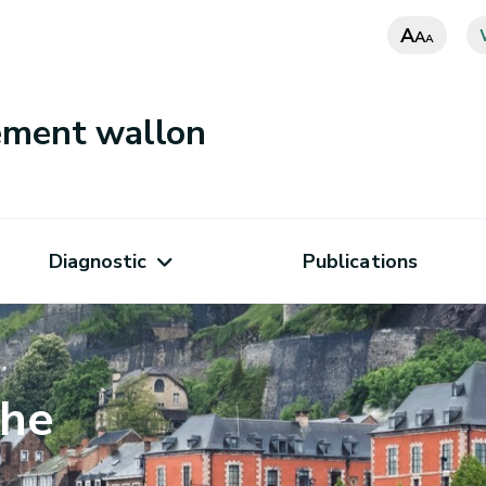
A
A
A
nement wallon
Diagnostic
Publications
che