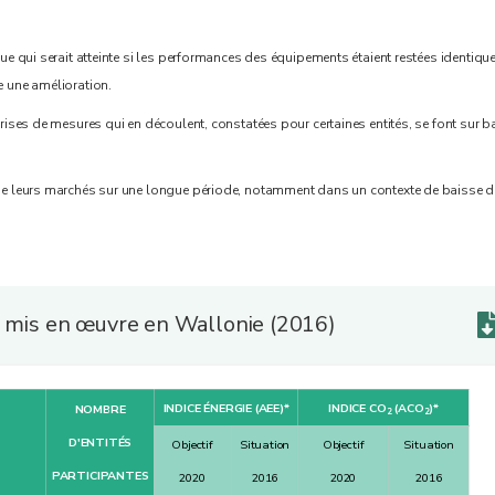
ue qui serait atteinte si les performances des équipements étaient restées identique
ie une amélioration.
prises de mesures qui en découlent, constatées pour certaines entités, se font sur b
t de leurs marchés sur une longue période, notamment dans un contexte de baisse 
e) mis en œuvre en Wallonie (2016)
INDICE ÉNERGIE (AEE)*
INDICE CO
(ACO
)*
NOMBRE
2
2
D'ENTITÉS
Objectif
Situation
Objectif
Situation
PARTICIPANTES
2020
2016
2020
2016