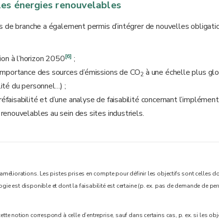
les énergies renouvelables
s de branche a également permis d’intégrer de nouvelles obligati
[6]
ion à l’horizon 2050
;
 l’importance des sources d’émissions de CO
à une échelle plus gl
2
ilité du personnel…) ;
réfaisabilité et d’une analyse de faisabilité concernant l’implémen
e renouvelables au sein des sites industriels.
’améliorations. Les pistes prises en compte pour définir les objectifs sont celles do
ogie est disponible et dont la faisabilité est certaine (p. ex. pas de demande de pe
tte notion correspond à celle d’entreprise, sauf dans certains cas, p. ex. si les obj