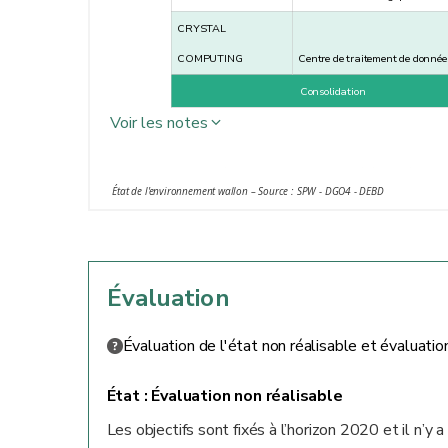
CRYSTAL
COMPUTING
Centre de traitement de donnée
Consolidation
Voir les notes
* Les indices d’amélioration de l'efficacité énergétiqu
État de l'environnement wallon – Source : SPW - DGO4 - DEBD
comparent la situation réelle à une situation théoriqu
identiques à celles d'une année prise comme référence (
Évaluation
Évaluation de l'état non réalisable et évaluatio
État :
Évaluation non réalisable
Les objectifs sont fixés à l’horizon 2020 et il n’y a 