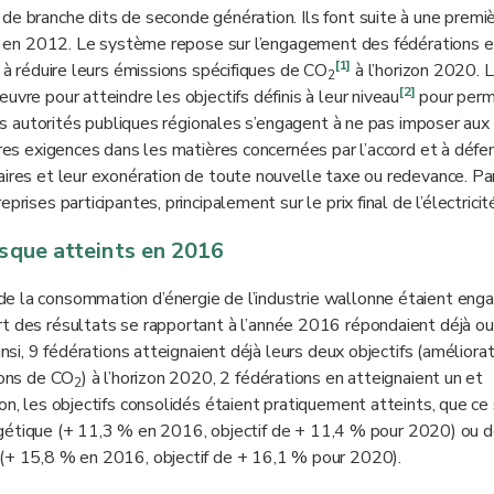
de branche dits de seconde génération. Ils font suite à une premi
fin en 2012. Le système repose sur l’engagement des fédérations 
[1]
t à réduire leurs émissions spécifiques de CO
à l’horizon 2020. 
2
[2]
uvre pour atteindre les objectifs définis à leur niveau
pour perm
 les autorités publiques régionales s’engagent à ne pas imposer aux
tres exigences dans les matières concernées par l’accord et à défe
ires et leur exonération de toute nouvelle taxe ou redevance. Par 
rises participantes, principalement sur le prix final de l’électricit
esque atteints en 2016
e la consommation d’énergie de l’industrie wallonne étaient eng
art des résultats se rapportant à l’année 2016 répondaient déjà ou
insi, 9 fédérations atteignaient déjà leurs deux objectifs (améliora
ions de CO
) à l’horizon 2020, 2 fédérations en atteignaient un et
2
on, les objectifs consolidés étaient pratiquement atteints, que ce 
rgétique (+ 11,3 % en 2016, objectif de + 11,4 % pour 2020) ou de
(+ 15,8 % en 2016, objectif de + 16,1 % pour 2020).