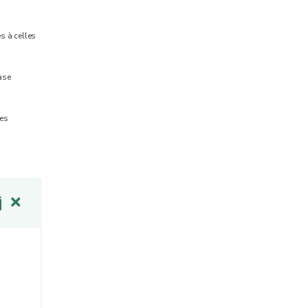
s à celles
ase
des