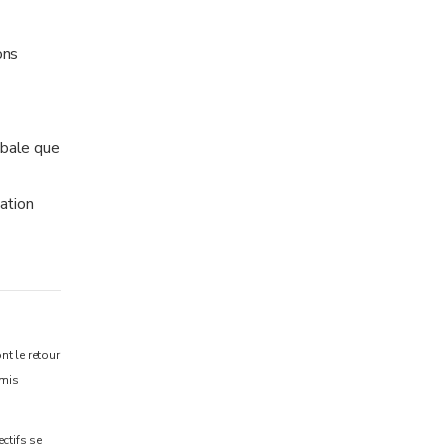
ons
obale que
tation
nt le retour
rmis
ectifs se