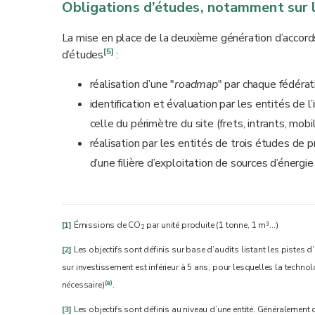
Obligations d’études, notamment sur 
La mise en place de la deuxième génération d’accord
[5]
d’études
:
réalisation d’une "
roadmap
" par chaque fédérat
identification et évaluation par les entités de
celle du périmètre du site (frets, intrants, mob
réalisation par les entités de trois études de p
d’une filière d’exploitation de sources d’énergi
[1]
Émissions de CO
par unité produite (1 tonne, 1 m³…)
2
[2]
Les objectifs sont définis sur base d’audits listant les pistes d
sur investissement est inférieur à 5 ans, pour lesquelles la technol
(a)
nécessaire)
.
[3]
Les objectifs sont définis au niveau d’une entité. Généralement ce