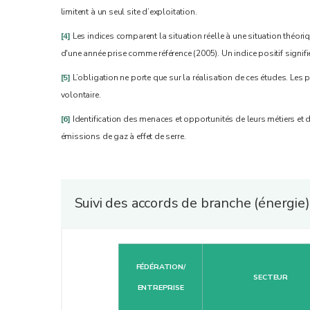
limitent à un seul site d’exploitation.
[4]
Les indices comparent la situation réelle à une situation théoriq
d'une année prise comme référence (2005). Un indice positif signif
[5]
L’obligation ne porte que sur la réalisation de ces études. Les 
volontaire.
[6]
Identification des menaces et opportunités de leurs métiers e
émissions de gaz à effet de serre.
Suivi des accords de branche (énergi
FÉDÉRATION/
SECTEUR
ENTREPRISE