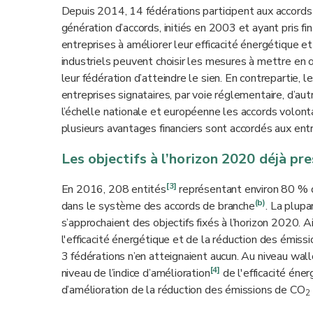
Depuis 2014, 14 fédérations participent aux accords 
génération d’accords, initiés en 2003 et ayant pris 
entreprises à améliorer leur efficacité énergétique e
industriels peuvent choisir les mesures à mettre en œ
leur fédération d’atteindre le sien. En contrepartie,
entreprises signataires, par voie réglementaire, d’au
l’échelle nationale et européenne les accords volonta
plusieurs avantages financiers sont accordés aux entrep
Les objectifs à l’horizon 2020 déjà pr
[3]
En 2016, 208 entités
représentant environ 80 % d
(b)
dans le système des accords de branche
. La plup
s’approchaient des objectifs fixés à l’horizon 2020. A
l'efficacité énergétique et de la réduction des émiss
3 fédérations n’en atteignaient aucun. Au niveau wall
[4]
niveau de l’indice d’amélioration
de l'efficacité éne
d’amélioration de la réduction des émissions de CO
2