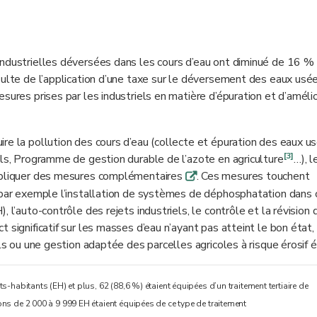
industrielles déversées dans les cours d’eau ont diminué de 16 %
sulte de l’application d’une taxe sur le déversement des eaux usée
sures prises par les industriels en matière d’épuration et d’améli
re la pollution des cours d’eau (collecte et épuration des eaux u
[3]
ols, Programme de gestion durable de l’azote en agriculture
…), l
appliquer des mesures complémentaires
. Ces mesures touchent
q
t par exemple l’installation de systèmes de déphosphatation dans 
 l’auto-contrôle des rejets industriels, le contrôle et la révision 
 significatif sur les masses d’eau n’ayant pas atteint le bon état,
els ou une gestion adaptée des parcelles agricoles à risque érosif é
-habitants (EH) et plus, 62 (88,6 %) étaient équipées d’un traitement tertiaire de
ns de 2 000 à 9 999 EH étaient équipées de ce type de traitement