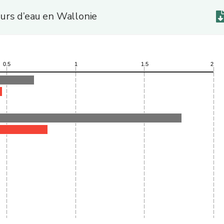
urs d’eau en Wallonie
0.5
1
1.5
2