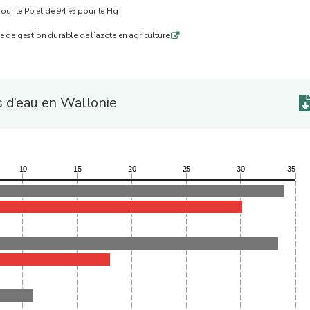
pour le Pb et de 94 % pour le Hg
me de gestion durable de l’azote en agriculture
q
s d’eau en Wallonie
10
15
20
25
30
35