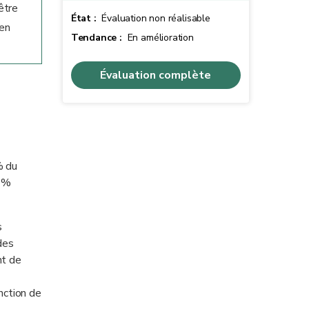
être
État :
Évaluation non réalisable
 en
Tendance :
En amélioration
Évaluation complète
% du
7 %
s
des
nt de
onction de