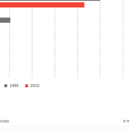
1993
2015
nution du cheptel bovin de 8 % par rapport à 2010
© S
PEGASE)