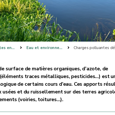
Composantes environnementales et lien environnement-santé
Eau et environnement aquatique
Charges polluantes dé
de surface de matières organiques, d’azote, de
(éléments traces métalliques, pesticides…) est u
ogique de certains cours d’eau. Ces apports résu
x usées et du ruissellement sur des terres agricol
ments (voiries, toitures...).