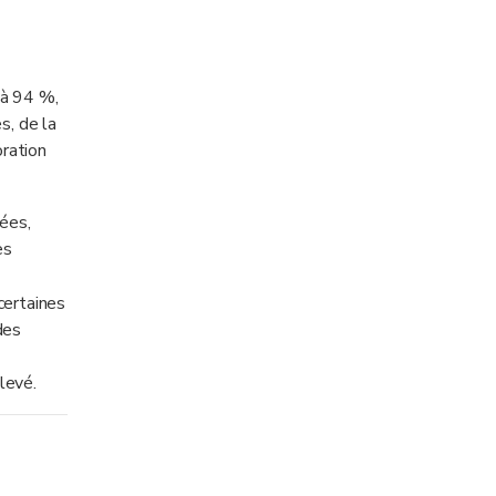
 à 94 %,
s, de la
oration
sées,
es
certaines
des
levé.