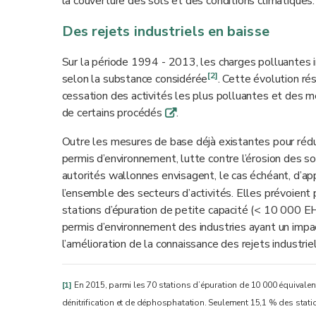
la couverture des sols et des conditions climatiques.
Des rejets industriels en baisse
Sur la période 1994 - 2013, les charges polluantes 
[2]
selon la substance considérée
. Cette évolution ré
cessation des activités les plus polluantes et des me
de certains procédés
.
q
Outre les mesures de base déjà existantes pour rédui
permis d’environnement, lutte contre l’érosion des s
autorités wallonnes envisagent, le cas échéant, d’
l’ensemble des secteurs d’activités. Elles prévoien
stations d’épuration de petite capacité (< 10 000 EH),
permis d’environnement des industries ayant un impact
l’amélioration de la connaissance des rejets industri
[1]
En 2015, parmi les 70 stations d’épuration de 10 000 équivalents
dénitrification et de déphosphatation. Seulement 15,1 % des statio