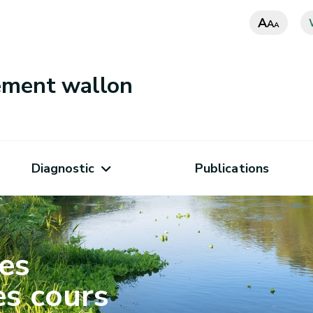
A
A
A
nement wallon
Diagnostic
Publications
es
es cours