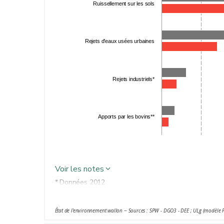
Ruissellement sur les sols
Rejets d'eaux usées urbaines
Rejets industriels*
Apports par les bovins**
Voir les notes
* Données 2012
** Valeurs 2015 estimées en tenant compte de la dimi
État de l'environnement wallon − Sources : SPW - DGO3 - DEE ; ULg (modèle 