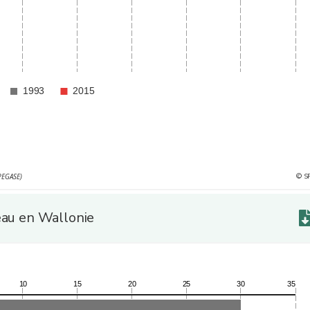
1993
2015
nution du cheptel bovin de 8 % par rapport à 2010
© S
PEGASE)
eau en Wallonie
10
15
20
25
30
35