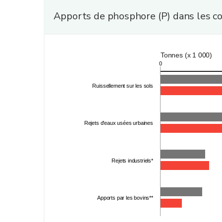
Apports de phosphore (P) dans les co
Tonnes (x 1 000)
0
Ruissellement sur les sols
Rejets d'eaux usées urbaines
Rejets industriels*
Apports par les bovins**