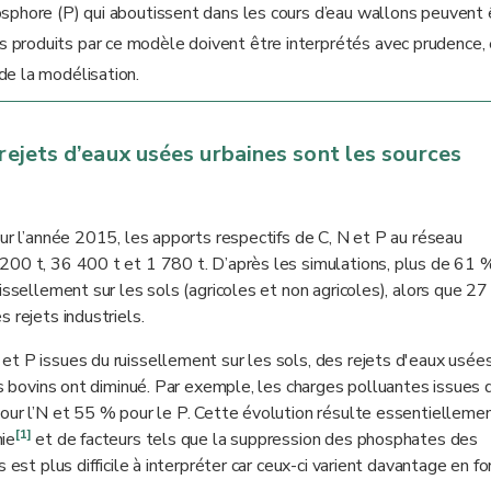
osphore (P) qui aboutissent dans les cours d’eau wallons peuvent 
 produits par ce modèle doivent être interprétés avec prudence,
de la modélisation.
 rejets d’eaux usées urbaines sont les sources
our l’année 2015, les apports respectifs de C, N et P au réseau
200 t, 36 400 t et 1 780 t. D’après les simulations, plus de 61 
issellement sur les sols (agricoles et non agricoles), alors que 2
 rejets industriels.
t P issues du ruissellement sur les sols, des rejets d'eaux usée
es bovins ont diminué. Par exemple, les charges polluantes issues 
pour l’N et 55 % pour le P. Cette évolution résulte essentielleme
[1]
ie
et de facteurs tels que la suppression des phosphates des
 est plus difficile à interpréter car ceux-ci varient davantage en f