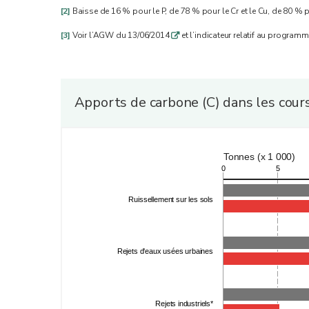
[2]
Baisse de 16 % pour le P, de 78 % pour le Cr et le Cu, de 80 % 
[3]
Voir l’AGW du 13/06/2014
et l’indicateur relatif au program
q
Apports de carbone (C) dans les cour
Tonnes (x 1 000)
0
5
Ruissellement sur les sols
Rejets d'eaux usées urbaines
Rejets industriels*