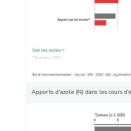
Apports par les bovins**
Voir les notes
* Données 2012
** Valeurs 2015 estimées en tenant compte de la dimi
État de l'environnement wallon − Sources : SPW - DGO3 - DEE ; ULg (modèle 
Apports d'azote (N) dans les cours d’
Tonnes (x 1 000)
0
5