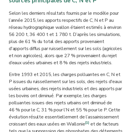
sources principales de C, N et P
Selon les derniers résultats fournis par le modèle pour
l’année 2015, les apports respectifs de C, N et P au
réseau hydrographique wallon étaient estimés à environ
56 200 t, 36 400 t et 1 780 t. D’après les simulations,
plus de 61 % du total des apports provenaient
d'apports diffus par ruissellement sur les sols (agricoles
et non agricoles), alors que 27 % provenaient du rejet
d’eaux usées urbaines et 8 % des rejets industriels.
Entre 1993 et 2015, les charges polluantes en C, N et
P issues du ruissellement sur les sols, des rejets d'eaux
usées urbaines, des rejets industriels et des apports par
les bovins ont diminué. Par exemple, les charges
polluantes issues des rejets urbains ont diminué de
46 % pour le C, 31 % pour l’N et 55 % pour le P. Cette
évolution résulte essentiellement de l’assainissement
[1]
croissant des eaux usées en Wallonie
et de facteurs
tels que la suppression des phosphates des détergents