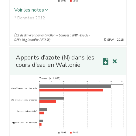
Voir les notes
* Données 2012
** Valeurs 2015 estimées en tenant compte de la
diminution du cheptel bovin de 8 % par rapport à 2010
État de l'environnement wallon − Sources : SPW - DGO3 -
© SPW - 2018
DEE ; ULg (modèle PEGASE)
Apports d'azote (N) dans les
cours d’eau en Wallonie