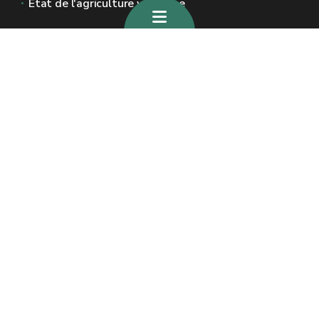
État de l'agriculture wallonne
Sites généraux de la Wallonie
Wallonie.be
Gouvernement wallon
Service public de Wallonie
Wallex
Géoportail
Jobs
Nous contacter