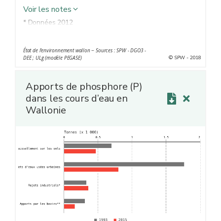
Voir les notes
* Données 2012
** Valeurs 2015 estimées en tenant compte de la
diminution du cheptel bovin de 8 % par rapport à 2010
État de l'environnement wallon − Sources : SPW - DGO3 -
© SPW - 2018
DEE ; ULg (modèle PEGASE)
Apports de phosphore (P)
dans les cours d’eau en
Wallonie