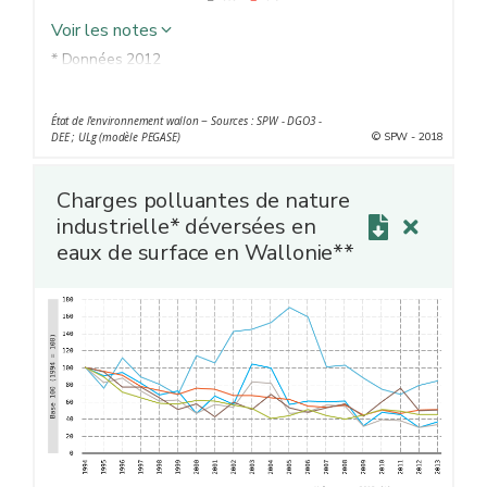
Voir les notes
* Données 2012
** Valeurs 2015 estimées en tenant compte de la
diminution du cheptel bovin de 8 % par rapport à 2010
État de l'environnement wallon − Sources : SPW - DGO3 -
© SPW - 2018
DEE ; ULg (modèle PEGASE)
Charges polluantes de nature
industrielle* déversées en
eaux de surface en Wallonie**