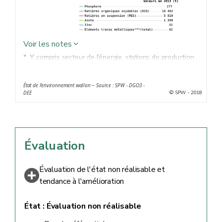
Voir les notes
* Y compris secteur de l’énergie, stations de production
d’eau potable et secteur tertiaire
** Rejets directs en eau de surface par les industries +
État de l'environnement wallon − Source : SPW - DGO3 -
rejets en égouts non reliés à une station d’épuration
© SPW - 2018
DEE
*** As, Cr, Cu, Ni, Pb, Ag, Zn, Cd, Hg
Évaluation
Évaluation de l'état non réalisable et
tendance à l'amélioration
État :
Évaluation non réalisable