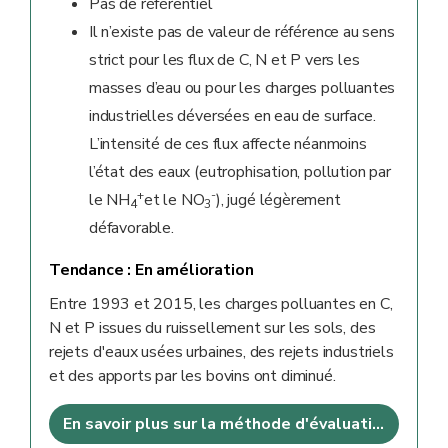
Pas de référentiel
Il n’existe pas de valeur de référence au sens
strict pour les flux de C, N et P vers les
masses d’eau ou pour les charges polluantes
industrielles déversées en eau de surface.
L’intensité de ces flux affecte néanmoins
l’état des eaux (eutrophisation, pollution par
+
-
le NH
et le NO
), jugé légèrement
4
3
défavorable.
Tendance :
En amélioration
Entre 1993 et 2015, les charges polluantes en C,
N et P issues du ruissellement sur les sols, des
rejets d'eaux usées urbaines, des rejets industriels
et des apports par les bovins ont diminué.
En savoir plus sur la méthode d'évaluation