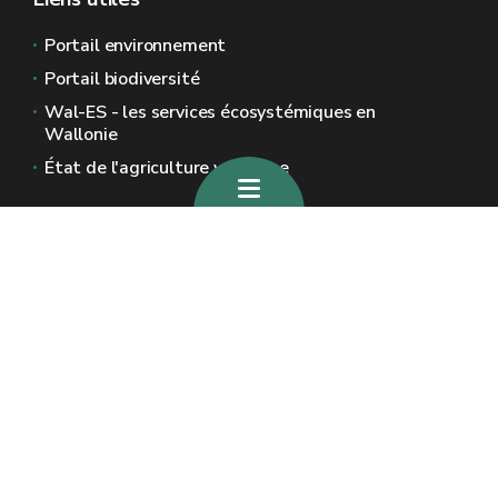
Portail environnement
Portail biodiversité
Wal-ES - les services écosystémiques en
Wallonie
État de l'agriculture wallonne
Sites généraux de la Wallonie
Wallonie.be
Gouvernement wallon
Service public de Wallonie
Wallex
Géoportail
Jobs