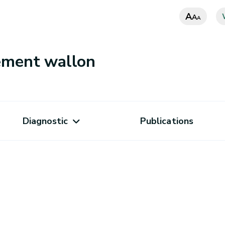
A
A
A
nement wallon
Diagnostic
Publications