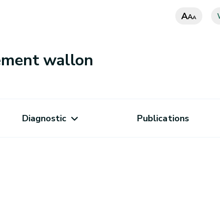
A
A
A
nement wallon
Diagnostic
Publications