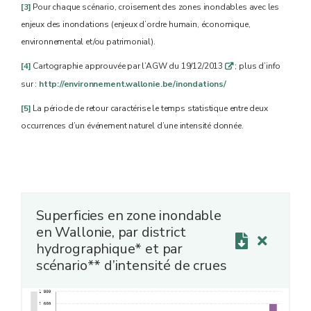
[3]
Pour chaque scénario, croisement des zones inondables avec les
enjeux des inondations (enjeux d’ordre humain, économique,
environnemental et/ou patrimonial).
[4]
Cartographie approuvée par l’AGW du 19/12/2013
; plus d’info
q
sur :
http://environnement.wallonie.be/inondations/
[5]
La période de retour caractérise le temps statistique entre deux
occurrences d’un événement naturel d’une intensité donnée.
Superficies en zone inondable
en Wallonie, par district
hydrographique* et par
scénario** d’intensité de crues