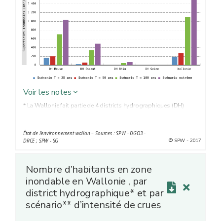
Voir les notes
* La Wallonie fait partie de 4 districts hydrographiques (DH)
internationaux : Meuse, Escaut, Rhin et Seine.
** T = période de retour de l’événement d’inondation : la période
État de l'environnement wallon – Sources : SPW - DGO3 -
de retour caractérise le temps statistique entre deux occurrences
© SPW - 2017
DRCE ; SPW - SG
d’un événement naturel d’une intensité donnée.
Nombre d’habitants en zone
inondable en Wallonie , par
district hydrographique* et par
scénario** d’intensité de crues