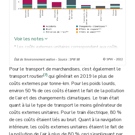
Voir les notes
* Les coûts externes unitaires correspondent aux coûts
externes totaux rapportés à l’unité (voyageur-km).
© SPW - 2022
État de l’environnement wallon – Source : SPW MI
** Seules sont considérées les émissions directes
Pour le transport de marchandises, c’est également le
*** Les effets de coupure correspondent aux obstacles
[7]
transport routier
que constituent les infrastructures de transports, ceux-ci
qui générait en 2019 le plus de
coûts externes par tonne-km. Pour les poids lourds,
ayant des conséquences tant sur la biodiversité que sur
environ 50 % de ces coûts étaient le fait de la pollution
l’activité humaine.
de l’air et des changements climatiques. Le train était
**** Les effets en amont sont liés aux émissions
quant à lui le type de transport le moins générateur de
indirectes produites à toutes les étapes des processus
coûts externes unitaires. Pour le train électrique, 80 %
de production et de mise à disposition de l’énergie avant
de ces coûts étaient liés au bruit. Quant à la navigation
sa consommation. Ils permettent notamment de prendre
intérieure, les coûts externes unitaires étaient le fait de
en compte les émissions liées à la production
la pollution de l’air à plus de 80 %, ceci s’expliquant par
d’électricité pour les véhicules électriques.