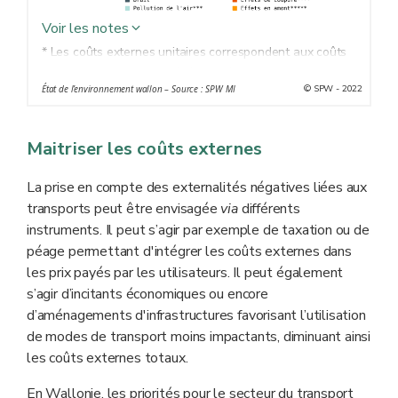
Voir les notes
* Les coûts externes unitaires correspondent aux coûts
externes totaux rapportés à l’unité (tonne-km).
© SPW - 2022
État de l’environnement wallon – Source : SPW MI
** Véhicules utilitaires légers non compris. Le passage
des coûts externes totaux aux coûts externes unitaires
dépend en grande partie du taux de chargement de ce
Maitriser les coûts externes
type de véhicule, un paramètre peu étudié.
*** Seules sont considérées les émissions directes
La prise en compte des externalités négatives liées aux
**** Les effets de coupure correspondent aux obstacles
transports peut être envisagée
via
différents
que constituent les infrastructures de transports, ceux-ci
instruments. Il peut s’agir par exemple de taxation ou de
ayant des conséquences tant sur la biodiversité que sur
péage permettant d'intégrer les coûts externes dans
l’activité humaine.
les prix payés par les utilisateurs. Il peut également
***** Les effets en amont sont liés aux émissions
s’agir d’incitants économiques ou encore
indirectes produites à toutes les étapes des processus
d’aménagements d'infrastructures favorisant l’utilisation
de production et de mise à disposition de l’énergie avant
de modes de transport moins impactants, diminuant ainsi
sa consommation. Ils permettent notamment de prendre
les coûts externes totaux.
en compte les émissions liées à la production
En Wallonie, les priorités pour le secteur du transport
d’électricité pour les véhicules électriques.