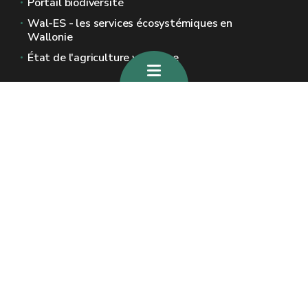
Portail biodiversité
Wal-ES - les services écosystémiques en
Wallonie
État de l'agriculture wallonne
Sites généraux de la Wallonie
Wallonie.be
Gouvernement wallon
Service public de Wallonie
Wallex
Géoportail
Jobs
Nous contacter