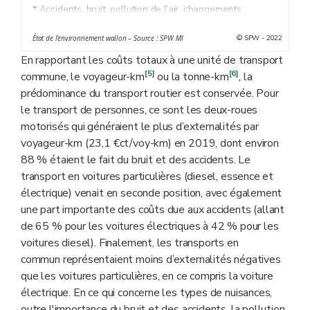
* Accidents, bruit, pollution de l’air, changements
climatiques, effets de coupure, effets en amont,
© SPW - 2022
État de l’environnement wallon – Source : SPW MI
congestion
En rapportant les coûts totaux à une unité de transport
[5]
[6]
commune, le voyageur-km
ou la tonne-km
, la
prédominance du transport routier est conservée. Pour
le transport de personnes, ce sont les deux-roues
motorisés qui généraient le plus d’externalités par
voyageur-km (23,1 €ct/voy-km) en 2019, dont environ
88 % étaient le fait du bruit et des accidents. Le
transport en voitures particulières (diesel, essence et
électrique) venait en seconde position, avec également
une part importante des coûts due aux accidents (allant
de 65 % pour les voitures électriques à 42 % pour les
voitures diesel). Finalement, les transports en
commun représentaient moins d’externalités négatives
que les voitures particulières, en ce compris la voiture
électrique. En ce qui concerne les types de nuisances,
outre l'importance du bruit et des accidents, la pollution