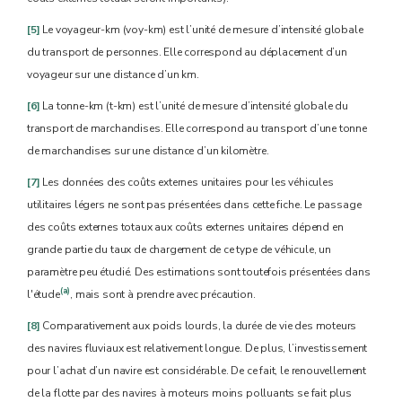
[5]
Le voyageur-km (voy-km) est l’unité de mesure d’intensité globale
du transport de personnes. Elle correspond au déplacement d’un
voyageur sur une distance d’un km.
[6]
La tonne-km (t-km) est l’unité de mesure d’intensité globale du
transport de marchandises. Elle correspond au transport d’une tonne
de marchandises sur une distance d’un kilomètre.
[7]
Les données des coûts externes unitaires pour les véhicules
utilitaires légers ne sont pas présentées dans cette fiche. Le passage
des coûts externes totaux aux coûts externes unitaires dépend en
grande partie du taux de chargement de ce type de véhicule, un
paramètre peu étudié. Des estimations sont toutefois présentées dans
(a)
l'étude
, mais sont à prendre avec précaution.
[8]
Comparativement aux poids lourds, la durée de vie des moteurs
des navires fluviaux est relativement longue. De plus, l’investissement
pour l’achat d’un navire est considérable. De ce fait, le renouvellement
de la flotte par des navires à moteurs moins polluants se fait plus