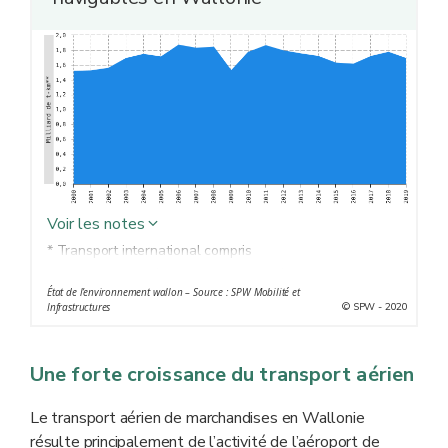
Voir les notes
* Transport international compris
** La tonne-kilomètre (t-km) est l’unité de mesure
État de l’environnement wallon – Source : SPW Mobilité et
d’intensité globale du transport. Elle correspond au
© SPW - 2020
Infrastructures
transport d’une tonne de marchandises sur une distance
d’un kilomètre. Elle permet d’évaluer la pression sur les
Une forte croissance du transport aérien
infrastructures et l’environnement.
Le transport aérien de marchandises en Wallonie
résulte principalement de l’activité de l’aéroport de