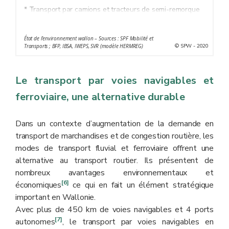
* Transport par camions et tracteurs de semi-remorque
(camions de catégorie C), hors véhicules utilitaires légers
(camionettes)
État de l’environnement wallon – Sources : SPF Mobilité et
** Transport international compris
© SPW - 2020
Transports ; BFP, IBSA, IWEPS, SVR (modèle HERMREG)
Le transport par voies navigables et
ferroviaire, une alternative durable
Dans un contexte d’augmentation de la demande en
transport de marchandises et de congestion routière, les
modes de transport fluvial et ferroviaire offrent une
alternative au transport routier. Ils présentent de
nombreux avantages environnementaux et
[6]
économiques
ce qui en fait un élément stratégique
important en Wallonie.
Avec plus de 450 km de voies navigables et 4 ports
[7]
autonomes
, le transport par voies navigables en