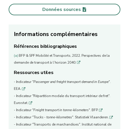
Données sources
Informations complémentaires
Références bibliographiques
(a)
BFP & SPF Mobilité et Transports, 2022. Perspectives de la
demande de transport à l’horizon 2040.
q
Ressources utiles
- Indicateur "
Passenger and freight transport demand in Europe
".
EEA.
q
- Indicateur "Répartition modale du transport intérieur de fret".
Eurostat.
q
- Indicateur "
Freight transport in tonne-kilometers
". BFP.
q
- Indicateur "
Trucks - tonne-kilometres
". Statistiek Vlaanderen.
q
- Indicateur "Transports de marchandises". Institut national de