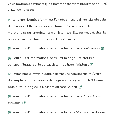
voies navigables et par rail), sa part modale ayant progressé de 10 %
entre 1995 et 2009.
[4]
La tonne-kilomètre (t-km) est l’unité de mesure d’intensité globale
du transport. Elle correspond au transport d’une tonne de
marchandise sur une distance d’un kilomètre. Elle permet d’évaluer la
pression sur les infrastructures et l’environnement.
[5]
Pour plus d’informations, consulter le site internet de Viapass
q
[6]
Pour plus d’informations, consulter la page "Les atouts du
transport fluvial" sur le portail de la mobilité en Wallonie
q
[7]
Organisme d’intérêt publique gérant une zone portuaire. À titre
d’exemple le port autonome de Liège assure la gestion de 33 zones
portuaires le long de la Meuse et du canal Albert.
q
[8]
Pour plus d’informations, consulter le site internet "
Logistics in
Wallonia
"
q
[9]
Pour plus d’informations, consulter la page "Plan wallon d'aides