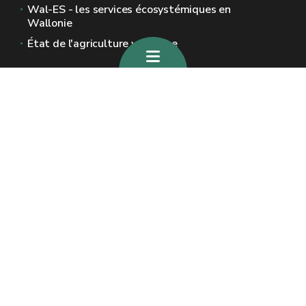
Wal-ES - les services écosystémiques en
Wallonie
État de l'agriculture wallonne
Sites généraux de la Wallonie
Wallonie.be
Gouvernement wallon
Service public de Wallonie
Wallex
Géoportail
Jobs
Nous contacter