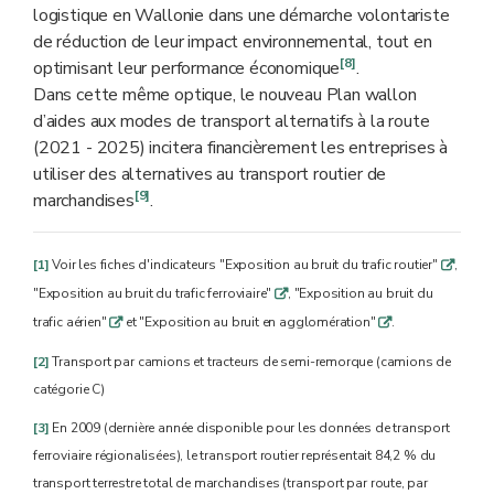
logistique en Wallonie dans une démarche volontariste
de réduction de leur impact environnemental, tout en
[8]
optimisant leur performance économique
.
Dans cette même optique, le nouveau Plan wallon
d’aides aux modes de transport alternatifs à la route
(2021 - 2025) incitera financièrement les entreprises à
utiliser des alternatives au transport routier de
[9]
marchandises
.
[1]
Voir les fiches d'indicateurs "Exposition au bruit du trafic routier"
,
q
"Exposition au bruit du trafic ferroviaire"
, "Exposition au bruit du
q
trafic aérien"
et "Exposition au bruit en agglomération"
.
q
q
[2]
Transport par camions et tracteurs de semi-remorque (camions de
catégorie C)
[3]
En 2009 (dernière année disponible pour les données de transport
ferroviaire régionalisées), le transport routier représentait 84,2 % du
transport terrestre total de marchandises (transport par route, par