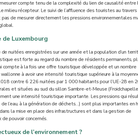
à mesurer compte tenu de la complexité du lien de causalité entre 
e milieu récepteur. Le suivi de l’affluence des touristes au travers
et pas de mesurer directement les pressions environnementales m
global.
ce de Luxembourg
e de nuitées enregistrées sur une année et la population d’un territ
istique est forte au regard du nombre de résidents permanents, p
ui compte à la fois une offre touristique développée et un nombre
e wallonne à avoir une intensité touristique supérieure à la moyenn
2018 contre 6 226 nuitées par 1 000 habitants pour l’UE-28 en 
urales et situées au sud du sillon Sambre-et-Meuse (Froidchapelle
nt une intensité touristique importante. Les pressions qui résu
tion de l’eau, à la génération de déchets…) sont plus importantes en 
dans la mise en place des infrastructures et dans la gestion de
x de pouvoir concernés.
ectueux de l’environnement ?