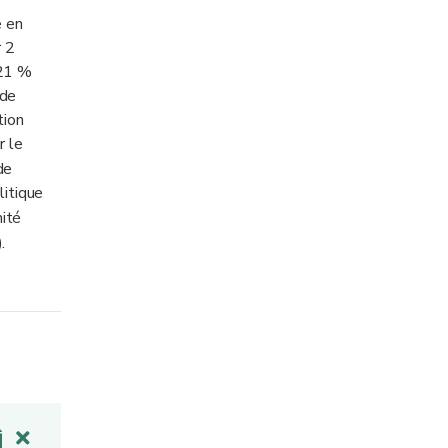
e en
r 2
(21 %
 de
tion
r le
de
litique
mité
.