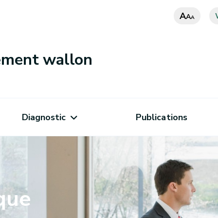
A
A
A
nement wallon
Diagnostic
Publications
ique