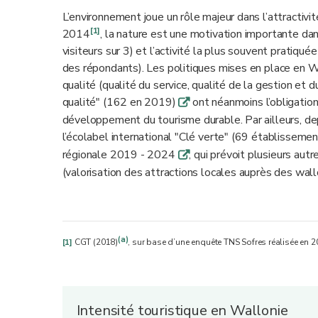
L’environnement joue un rôle majeur dans l’attractivi
[1]
2014
, la nature est une motivation importante dan
visiteurs sur 3) et l’activité la plus souvent pratiqu
des répondants). Les politiques mises en place en W
qualité (qualité du service, qualité de la gestion e
qualité" (162 en 2019)
ont néanmoins l’obligation
q
développement du tourisme durable. Par ailleurs, 
l’écolabel international "Clé verte" (69 établissem
régionale 2019 - 2024
, qui prévoit plusieurs au
q
(valorisation des attractions locales auprès des wallo
(a)
[1]
CGT (2018)
, sur base d’une enquête TNS Sofres réalisée en 2
Intensité touristique en Wallonie