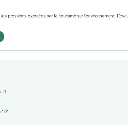
les pressions exercées par le tourisme sur l’environnement. L’éva
n
7.
q
o".
q