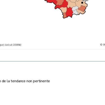
© S
ique) (calculs DEMNA)
on de la tendance non pertinente