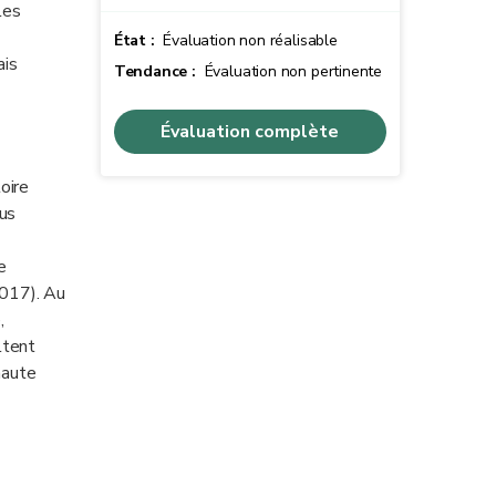
les
État :
Évaluation non réalisable
ais
Tendance :
Évaluation non pertinente
Évaluation complète
oire
lus
e
2017). Au
,
ltent
haute