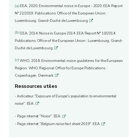
(a)
EEA, 2020. Environmental noise in Europe - 2020. EEA Report
N° 22/2019. Publications Office of the European Union :
Luxembourg, Grand-Duché de Luxembourg.
q
(b)
EEA, 2014. Noise in Europe 2014. EEA Report N° 10/2014.
Publications Office of the European Union : Luxembourg, Grand-
Duché de Luxembourg.
q
(c)
WHO, 2018. Environmental noise guidelines for the European
Region. WHO Regional Office for Europe Publications :
Copenhagen, Denmark.
q
Ressources utiles
- Indicateur "
Exposure of Europe's population to environmental
noise
". EEA.
q
- Page internet "
Noise
". EEA.
q
- Page internet "
Belgium noise fact sheet 2019
". EEA.
q