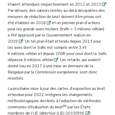
étaient attendues respectivement en 2012 et 2013
.
q
Par ailleurs, des valeurs limites au-delà desquelles des
mesures de réduction de bruit doivent être prises ont
été établies en 2016
et un premier plan d'actions
q
pour les grands axes routiers (trafic > 3 millions véh/an)
a été approuvé par le Gouvernement wallon en
2019
. Un tel plan était attendu depuis 2013 pour
q
les axes dont le trafic est compris entre 3 et
6 millions véh/an et depuis 2008 pour ceux dont le trafic
dépasse 6 millions véh/an
. Les retards, qui avaient
q
donné lieu en 2017 à une mise en demeure de la
Belgique par la Commission européenne, sont donc
résorbés.
La prochaine mise à jour des cartes d'exposition au bruit,
attendue pour 2022, intégrera les changements
méthodologiques destinés à l'adoption de méthodes
[4]
communes d’évaluation du bruit
par les États
membres de l'UE (directive (UE) 2015/996
).
q