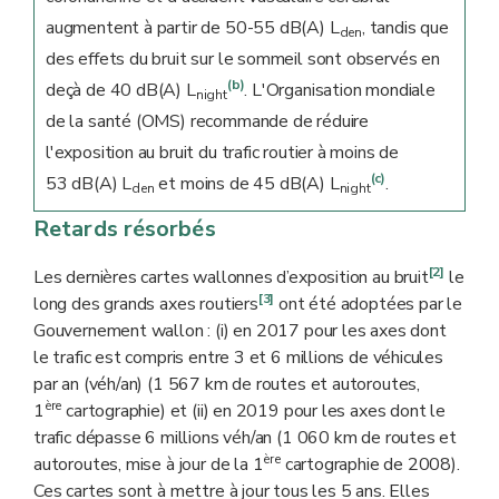
augmentent à partir de 50-55 dB(A) L
, tandis que
den
des effets du bruit sur le sommeil sont observés en
(b)
deçà de 40 dB(A) L
. L'Organisation mondiale
night
de la santé (OMS) recommande de réduire
l'exposition au bruit du trafic routier à moins de
(c)
53 dB(A) L
et moins de 45 dB(A) L
.
den
night
Retards résorbés
[2]
Les dernières cartes wallonnes d’exposition au bruit
le
[3]
long des grands axes routiers
ont été adoptées par le
Gouvernement wallon : (i) en 2017 pour les axes dont
le trafic est compris entre 3 et 6 millions de véhicules
par an (véh/an) (1 567 km de routes et autoroutes,
ère
1
cartographie) et (ii) en 2019 pour les axes dont le
trafic dépasse 6 millions véh/an (1 060 km de routes et
ère
autoroutes, mise à jour de la 1
cartographie de 2008).
Ces cartes sont à mettre à jour tous les 5 ans. Elles