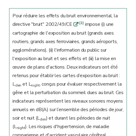
Pour réduire les effets du bruit environnemental, la
[1]
directive "bruit" 2002/49/CE
impose (i) une
q
cartographie de l'exposition au bruit (grands axes
routiers, grands axes ferroviaires, grands aéroports,
agglomérations), (ii) l'information du public sur
l'exposition au bruit et ses effets et (iii) la mise en
œuvre de plans d'actions. Deux indicateurs ont été
retenus pour établir les cartes d’exposition au bruit :
L
et L
, conçus pour évaluer respectivement la
den
night
gêne et la perturbation du sommeil dues au bruit. Ces
indicateurs représentent les niveaux sonores moyens
annuels en dB(A) sur l’ensemble des périodes de jour,
soir et nuit (L
) et durant les périodes de nuit
den
(L
). Les risques d'hypertension, de maladie
night
coronarienne et d'accident vasculaire cérébral