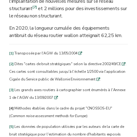
l'implantation de nouvelles mesures sur le réseau
[7]
structurant
et 2 millions pour des investissements sur
le réseau non structurant.
En 2020, la longueur cumulée des équipements
antibruit du réseau routier wallon atteignait 62,25 km.
[1]
Transposée par l'AGW du 13/05/2004
q
[2]
Dites "cartes de bruit stratégiques" selon la directive 2002/49/CE
.
q
Ces cartes sont consultables jusqu'à l'échelle 1/2500
via
l'application
Cigale du Service public de Wallonie Environnement
.
q
[3]
Les grands axes routiers à cartographier sont énumérés à l'Annexe
1 de l'AGW du 13/09/2007
.
q
[4]
Méthodes établies dans le cadre du projet "CNOSSOS-EU"
(
Common noise assessment methods for Europe
)
[5]
Les données de population utilisées par les auteurs de la carte de
bruit stratégique pour l'estimation du nombre d'habitants exposés