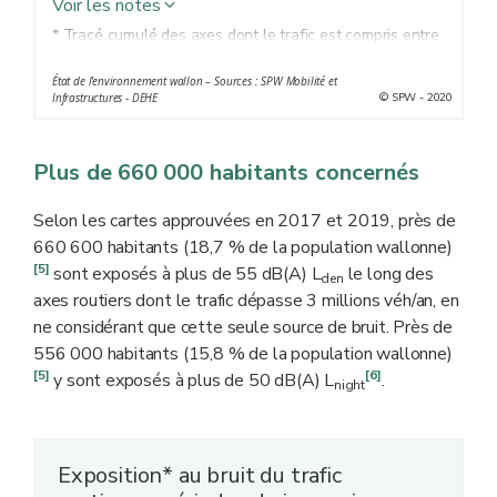
Voir les notes
* Tracé cumulé des axes dont le trafic est compris entre
3 et 6 millions véh/an (carte 2017) et des axes dont le
État de l'environnement wallon – Sources : SPW Mobilité et
trafic dépasse 6 millions véh/an (carte 2019). Axes
© SPW - 2020
Infrastructures - DEHE
routiers énumérés à l'Annexe 1 de l'AGW du
13/09/2007
q
Plus de 660 000 habitants concernés
** "Cartes de bruit stratégiques" selon la directive
2002/49/CE
q
Selon les cartes approuvées en 2017 et 2019, près de
660 600 habitants (18,7 % de la population wallonne)
[5]
sont exposés à plus de 55 dB(A) L
le long des
den
axes routiers dont le trafic dépasse 3 millions véh/an, en
ne considérant que cette seule source de bruit. Près de
556 000 habitants (15,8 % de la population wallonne)
[5]
[6]
y sont exposés à plus de 50 dB(A) L
.
night
Exposition* au bruit du trafic