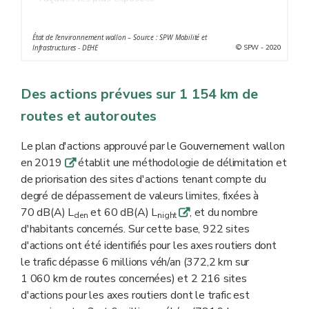
** Données cumulées de la carte de bruit stratégique
des axes routiers dont le trafic est compris entre 3 et 6
État de l'environnement wallon – Source : SPW Mobilité et
millions véh/an (carte 2017) et de la carte de bruit
© SPW - 2020
Infrastructures - DEHE
stratégique des axes routiers dont le trafic dépasse 6
millions véh/an (carte 2019)
Des actions prévues sur 1 154 km de
*** Niveaux sonores moyens annuels sur l'ensemble des
routes et autoroutes
périodes de nuit
Le plan d'actions approuvé par le Gouvernement wallon
en 2019
établit une méthodologie de délimitation et
q
de priorisation des sites d'actions tenant compte du
degré de dépassement de valeurs limites, fixées à
70 dB(A) L
et 60 dB(A) L
, et du nombre
q
den
night
d'habitants concernés. Sur cette base, 922 sites
d'actions ont été identifiés pour les axes routiers dont
le trafic dépasse 6 millions véh/an (372,2 km sur
1 060 km de routes concernées) et 2 216 sites
d'actions pour les axes routiers dont le trafic est