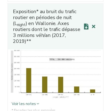
millions véh/an (2017) et de la carte de bruit stratégique
des axes routiers dont le trafic dépasse 6 millions véh/an
Exposition* au bruit du trafic
(2019)
routier en périodes de nuit
*** Niveaux sonores moyens annuels sur l'ensemble des
(L
) en Wallonie. Axes
night
périodes de jour, soir et nuit
routiers dont le trafic dépasse
3 millions véh/an (2017,
2019)**
Voir les notes
* Façades les plus exposées