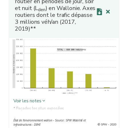
routier en périodes de jour, soir
et nuit (L
) en Wallonie. Axes
den
routiers dont le trafic dépasse
3 millions véh/an (2017,
2019)**
Voir les notes
* Façades les plus exposées
** Données cumulées de la carte de bruit stratégique
État de l'environnement wallon – Source : SPW Mobilité et
des axes routiers dont le trafic est compris entre 3 et 6
© SPW - 2020
Infrastructures - DEHE