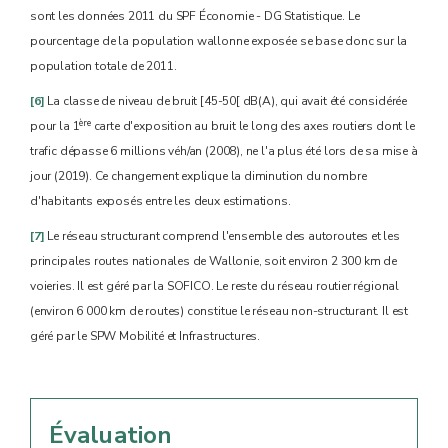
sont les données 2011 du SPF Économie - DG Statistique. Le
pourcentage de la population wallonne exposée se base donc sur la
population totale de 2011.
[6]
La classe de niveau de bruit [45-50[ dB(A), qui avait été considérée
ère
pour la 1
carte d'exposition au bruit le long des axes routiers dont le
trafic dépasse 6 millions véh/an (2008), ne l'a plus été lors de sa mise à
jour (2019). Ce changement explique la diminution du nombre
d'habitants exposés entre les deux estimations.
[7]
Le réseau structurant comprend l'ensemble des autoroutes et les
principales routes nationales de Wallonie, soit environ 2 300 km de
voieries. Il est géré par la SOFICO. Le reste du réseau routier régional
(environ 6 000 km de routes) constitue le réseau non-structurant. Il est
géré par le SPW Mobilité et Infrastructures.
Évaluation