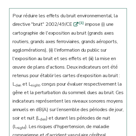
Pour réduire les effets du bruit environnemental, la
[1]
directive "bruit" 2002/49/CE
impose (i) une
q
cartographie de l'exposition au bruit (grands axes
routiers, grands axes ferroviaires, grands aéroports,
agglomérations), (ii) l'information du public sur
l'exposition au bruit et ses effets et (iii) la mise en
œuvre de plans d'actions. Deux indicateurs ont été
retenus pour établir les cartes d’exposition au bruit :
L
et L
, conçus pour évaluer respectivement la
den
night
gêne et la perturbation du sommeil dues au bruit. Ces
indicateurs représentent les niveaux sonores moyens
annuels en dB(A) sur l’ensemble des périodes de jour,
soir et nuit (L
) et durant les périodes de nuit
den
(L
). Les risques d'hypertension, de maladie
night
coronarienne et d'accident vasculaire cérébral