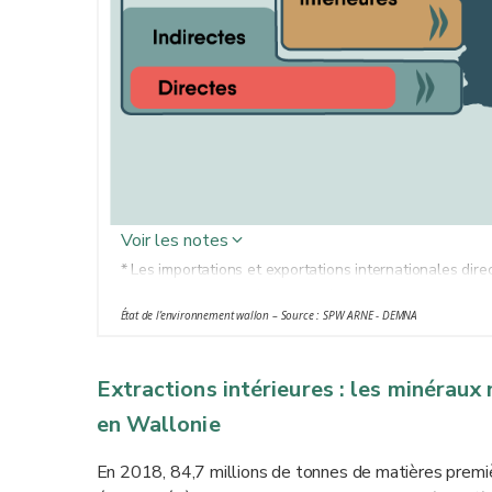
Voir les notes
* Les importations et exportations internationales dir
finis, semi-finis, matières premières). Les importation
État de l’environnement wallon – Source : SPW ARNE - DEMNA
premières impliquées dans les étapes antérieures à l’im
physiquement importées.
Extractions intérieures : les minéraux 
en Wallonie
En 2018, 84,7 millions de tonnes de matières premiè