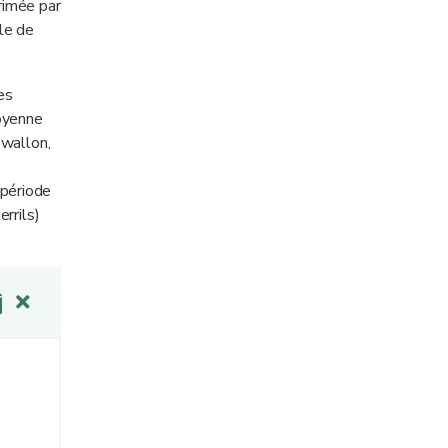
rimée par
ble de
es
moyenne
 wallon,
 période
rrils)