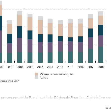
08
2009
2010
2011
2012
2013
2014
2015
2016
2017
2018
Mineraux non métalliques
Autres
iques fossiles*
(en provenance de la Flandre et de la Région de Bruxelles-Capitale) ne so
mprennent également les importations internationales qui ne font que
© S
se en compte de ces flux de matières, estimés à 25,1 millions de tonnes p