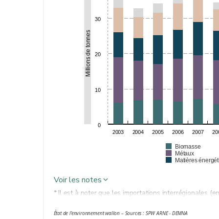
30
Millions de tonnes
20
10
0
2003
2004
2005
2006
2007
20
Biomasse
Métaux
Matières énergét
Voir les notes
* Il est à noter que les importations interrégionales 
comptabilisées dans la présente analyse. Celles-ci co
État de l’environnement wallon – Sources : SPW ARNE - DEMNA
transiter par ces régions [
En savoir plus
]. La non pri