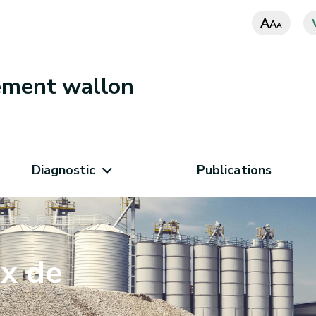
A
A
A
nement wallon
Diagnostic
Publications
ux de