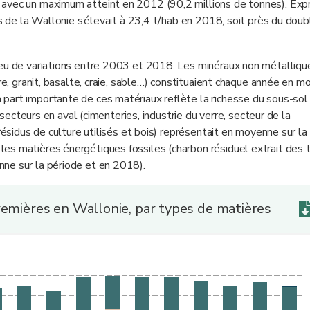
 avec un maximum atteint en 2012 (90,2 millions de tonnes). Exp
es de la Wallonie s’élevait à 23,4 t/hab en 2018, soit près du dou
peu de variations entre 2003 et 2018. Les minéraux non métalliqu
bre, granit, basalte, craie, sable…) constituaient chaque année en 
part importante de ces matériaux reflète la richesse du sous-sol
s secteurs en aval (cimenteries, industrie du verre, secteur de la
résidus de culture utilisés et bois) représentait en moyenne sur la
s matières énergétiques fossiles (charbon résiduel extrait des te
ne sur la période et en 2018).
remières en Wallonie, par types de matières