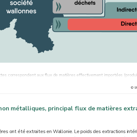
ectes correspondent aux flux de matières effectivement importées (produi
s et exportations internationales indirectes prennent en compte les matièr
© S
portation (extraction, production, transport) mais qui ne sont pas
non métalliques, principal flux de matières extr
res ont été extraites en Wallonie. Le poids des extractions intér