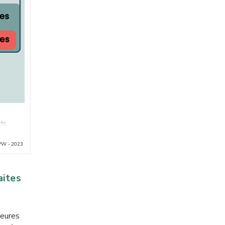
ts
es
PW - 2023
aites
ieures