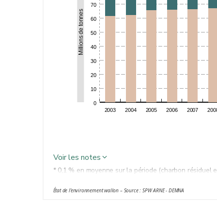
70
Millions de tonnes
60
50
40
30
20
10
0
2003
2004
2005
2006
2007
200
Voir les notes
* 0,1 % en moyenne sur la période (charbon résiduel ext
État de l’environnement wallon – Source : SPW ARNE - DEMNA