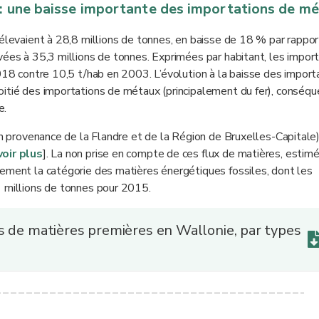
 : une baisse importante des importations de m
’élevaient à 28,8 millions de tonnes, en baisse de 18 % par rappor
vées à 35,3 millions de tonnes. Exprimées par habitant, les impor
2018 contre 10,5 t/hab en 2003. L’évolution à la baisse des import
oitié des importations de métaux (principalement du fer), conséq
e.
(en provenance de la Flandre et de la Région de Bruxelles-Capitale
voir plus
]. La non prise en compte de ces flux de matières, estimé
lement la catégorie des matières énergétiques fossiles, dont les
1 millions de tonnes pour 2015.
s de matières premières en Wallonie, par types