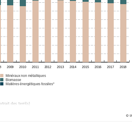
8
2009
2010
2011
2012
2013
2014
2015
2016
2017
2018
Minéraux non métalliques
Biomasse
Matières énergétiques fossiles*
rait des terrils)
© S