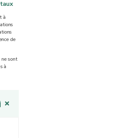
étaux
t à
tations
ations
uence de
) ne sont
s à