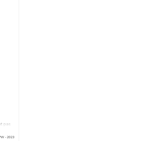
nt pas
PW - 2023
our