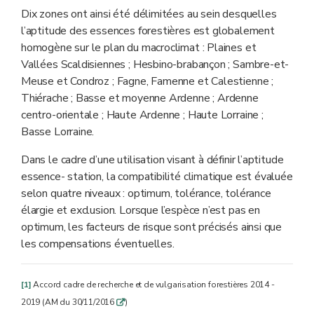
Dix zones ont ainsi été délimitées au sein desquelles
l’aptitude des essences forestières est globalement
homogène sur le plan du macroclimat : Plaines et
Vallées Scaldisiennes ; Hesbino-brabançon ; Sambre-et-
Meuse et Condroz ; Fagne, Famenne et Calestienne ;
Thiérache ; Basse et moyenne Ardenne ; Ardenne
centro-orientale ; Haute Ardenne ; Haute Lorraine ;
Basse Lorraine.
Dans le cadre d’une utilisation visant à définir l’aptitude
essence- station, la compatibilité climatique est évaluée
selon quatre niveaux : optimum, tolérance, tolérance
élargie et exclusion. Lorsque l’espèce n’est pas en
optimum, les facteurs de risque sont précisés ainsi que
les compensations éventuelles.
[1]
Accord cadre de recherche et de vulgarisation forestières 2014 -
2019 (AM du 30/11/2016
)
q