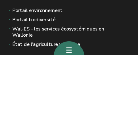
Portail environnement
Portail biodiversité
Wal-ES - les services écosystémiques en
Wallonie
État de l'agriculture wallonne
Sites généraux de la Wallonie
Wallonie.be
Gouvernement wallon
Service public de Wallonie
Wallex
Géoportail
Jobs