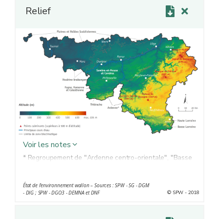
Relief
Voir les notes
* Regroupement de "Ardenne centro-orientale", "Basse
et Moyenne Ardenne" et "Haute Ardenne" dans un souci
de lisibilité
État de l'environnement wallon – Sources : SPW - SG - DGM
© SPW - 2018
- DIG ; SPW - DGO3 - DEMNA et DNF