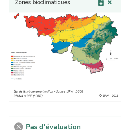
Zones bioclimatiques
État de l'environnement wallon − Source : SPW - DGO3 -
© SPW - 2018
DEMNA et DNF (ACRVF)
Pas d'évaluation