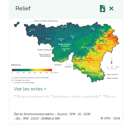
Relief
Voir les notes
* Regroupement de "Ardenne centro-orientale", "Basse
et Moyenne Ardenne" et "Haute Ardenne" dans un souci
de lisibilité
État de l’environnement wallon
– Sources : SPW - SG - DGM
© SPW - 2018
- DIG ; SPW - DGO3 - DEMNA et DNF