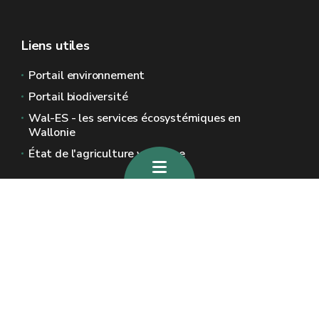
Liens utiles
Portail environnement
Portail biodiversité
Wal-ES - les services écosystémiques en
Wallonie
État de l'agriculture wallonne
Sites généraux de la Wallonie
Wallonie.be
Gouvernement wallon
Service public de Wallonie
Wallex