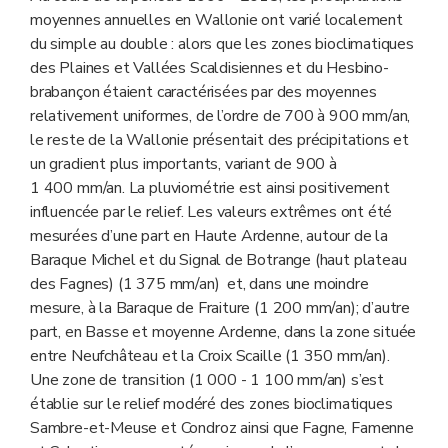
moyennes annuelles en Wallonie ont varié localement
du simple au double : alors que les zones bioclimatiques
des Plaines et Vallées Scaldisiennes et du Hesbino-
brabançon étaient caractérisées par des moyennes
relativement uniformes, de l’ordre de 700 à 900 mm/an,
le reste de la Wallonie présentait des précipitations et
un gradient plus importants, variant de 900 à
1 400 mm/an. La pluviométrie est ainsi positivement
influencée par le relief. Les valeurs extrêmes ont été
mesurées d’une part en Haute Ardenne, autour de la
Baraque Michel et du Signal de Botrange (haut plateau
des Fagnes) (1 375 mm/an) et, dans une moindre
mesure, à la Baraque de Fraiture (1 200 mm/an); d’autre
part, en Basse et moyenne Ardenne, dans la zone située
entre Neufchâteau et la Croix Scaille (1 350 mm/an).
Une zone de transition (1 000 - 1 100 mm/an) s’est
établie sur le relief modéré des zones bioclimatiques
Sambre-et-Meuse et Condroz ainsi que Fagne, Famenne