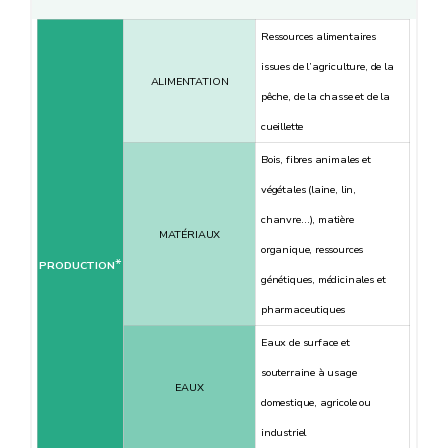
Ressources alimentaires
issues de l’agriculture, de la
ALIMENTATION
pêche, de la chasse et de la
cueillette
Bois, fibres animales et
végétales (laine, lin,
chanvre…), matière
MATÉRIAUX
organique, ressources
*
PRODUCTION
génétiques, médicinales et
pharmaceutiques
Eaux de surface et
souterraine à usage
EAUX
domestique, agricole ou
industriel