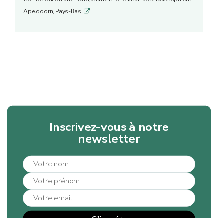
champignons…)
Apeldoorn, Pays-Bas.
q
CULTURELS
SOURCES
Observation de la nature,
D'EXPÉRIENCES ET DE
éducation et recherche
CONNAISSANCES
scientifique
Valeurs patrimoniales,
SOURCES
sentimentales, symboliques,
D'INSPIRATION ET DE
culturelles, sacrées,
VALEURS
religieuses ou d’existence
Inscrivez-vous à notre
newsletter