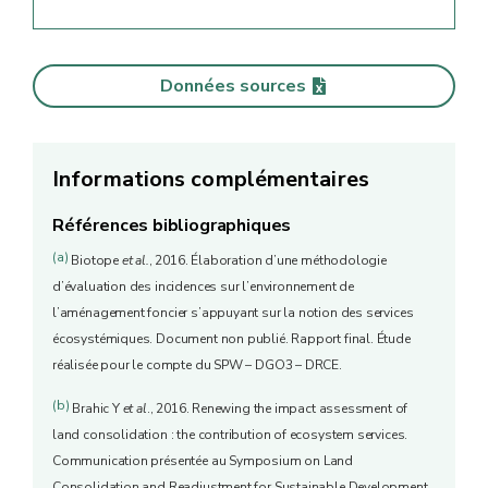
PROCESSUS
régulation des infections,
BIOLOGIQUES
processus d’altération, de
Données sources
décomposition, de
minéralisation et de fixation
des sols
Informations complémentaires
Régulation du climat local,
Références bibliographiques
régional et global par
CLIMAT
(a)
Biotope
et al.
, 2016. Élaboration d’une méthodologie
séquestration des gaz à effet
d’évaluation des incidences sur l’environnement de
de serre
l’aménagement foncier s’appuyant sur la notion des services
Lieux de vie, de travail,
écosystémiques. Document non publié. Rapport final. Étude
ENVIRONNEMENT DE LA
réalisée pour le compte du SPW – DGO3 – DRCE.
d’étude, activités
VIE COURANTE
quotidiennes de plein air
(b)
Brahic Y
et al
., 2016. Renewing the impact assessment of
Loisirs en plein air (balades,
land consolidation : the contribution of ecosystem services.
ENVIRONNEMENT POUR
Communication présentée au Symposium on Land
pêche, récolte de
LES LOISIRS
Consolidation and Readjustment for Sustainable Development,