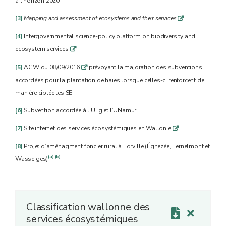
à l’horizon 2020
[3]
Mapping and assessment of ecosystems and their services
q
[4]
Intergovernmental science-policy platform on biodiversity and
ecosystem services
q
[5]
AGW du 08/09/2016
prévoyant la majoration des subventions
q
accordées pour la plantation de haies lorsque celles-ci renforcent de
manière ciblée les SE.
[6]
Subvention accordée à l’ULg et l’UNamur
[7]
Site internet des services écosystémiques en Wallonie
q
[8]
Projet d’aménagment foncier rural à Forville (Éghezée, Fernelmont et
(a)
(b)
Wasseiges)
Classification wallonne des
services écosystémiques