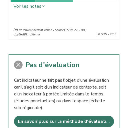
Biocarburants et bois de
Voir les notes
ÉNERGIE
chauffage
* N’inclut pas les ressources minérales (roches, sable…)
Autoépuration des sols,
ni les énergies fossiles (charbon, hydrocarbures…),
État de l'environnement wallon – Sources : SPW - SG - DD ;
purification et oxygénation de
éoliennes ou solaires car elles ne dépendent pas des
© SPW - 2018
ULg-GxABT ; UNamur
POLLUTIONS DIVERSES
l’eau, capture des polluants
processus biologiques, du moins sur une échelle de
temps humaine
de l’air, atténuation du bruit
et des impacts visuels
Pas d'évaluation
Protection contre les
inondations, les tempêtes et
Cet indicateur ne fait pas l'objet d'une évaluation
ÉVЀNEMENTS EXTRÊMES
l’érosion, maintien du cycle
car il s’agit soit d’un indicateur de contexte, soit
hydrologique et des flux
d’un indicateur à portée limitée dans le temps
(études ponctuelles) ou dans l’espace (échelle
d’eau, contrôle des feux
sub-régionale).
Pollinisation, dispersion des
R
ÉGULATION
graines, maintien des
En savoir plus sur la méthode d'évaluation
habitats, lutte biologique,