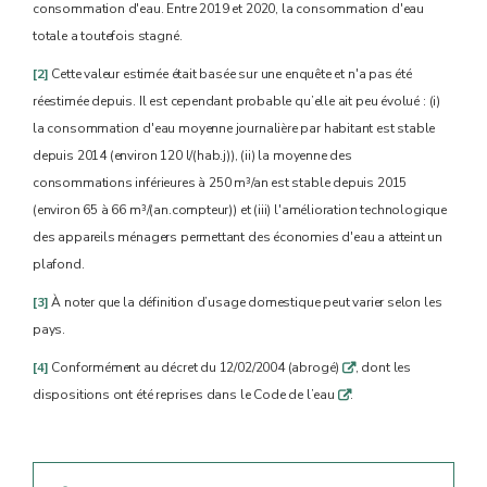
consommation d'eau. Entre 2019 et 2020, la consommation d'eau
totale a toutefois stagné.
[2]
Cette valeur estimée était basée sur une enquête et n'a pas été
réestimée depuis. Il est cependant probable qu’elle ait peu évolué : (i)
la consommation d'eau moyenne journalière par habitant est stable
depuis 2014 (environ 120 l/(hab.j)), (ii) la moyenne des
consommations inférieures à 250 m³/an est stable depuis 2015
(environ 65 à 66 m³/(an.compteur)) et (iii) l'amélioration technologique
des appareils ménagers permettant des économies d'eau a atteint un
plafond.
[3]
À noter que la définition d’usage domestique peut varier selon les
pays.
[4]
Conformément au décret du 12/02/2004 (abrogé)
, dont les
q
dispositions ont été reprises dans le Code de l’eau
.
q