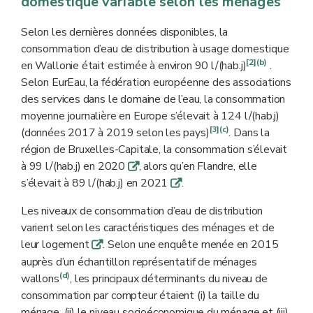
domestique variable selon les ménages
Selon les dernières données disponibles, la
consommation d’eau de distribution à usage domestique
[2]
(b)
en Wallonie était estimée à environ 90 l/(hab.j)
.
Selon EurEau, la fédération européenne des associations
des services dans le domaine de l’eau, la consommation
moyenne journalière en Europe s’élevait à 124 l/(hab.j)
[3]
(c)
(données 2017 à 2019 selon les pays)
. Dans la
région de Bruxelles-Capitale, la consommation s’élevait
à 99 l/(hab.j) en 2020
, alors qu’en Flandre, elle
q
s’élevait à 89 l/(hab.j) en 2021
.
q
Les niveaux de consommation d’eau de distribution
varient selon les caractéristiques des ménages et de
leur logement
. Selon une enquête menée en 2015
q
auprès d’un échantillon représentatif de ménages
(d)
wallons
, les principaux déterminants du niveau de
consommation par compteur étaient (i) la taille du
ménage, (ii) le niveau socioéconomique du ménage et (iii)