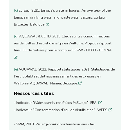
(c)
EurEau, 2021. Europe’s water in figures. An overview of the
European drinking water and waste water sectors. EurEau :
Bruxelles, Belgique.
q
(d)
AQUAWAL & CEHD, 2015. Étude sur les consommations
résidentielles d’eau et d’énergie en Wallonie. Projet de rapport
final. Étude réalisée pour le compte du SPW - DGO3 - DEMNA.
q
(e)
AQUAWAL, 2022. Rapport statistiques 2021. Statistiques de
l’eau potable et de l’assainissement des eaux usées en
Wallonie. AQUAWAL : Namur, Belgique.
q
Ressources utiles
- Indicateur "
Water scarcity conditions in Europe
". EEA.
q
- Indicateur "Consommation d’eau de distribution". IWEPS.
q
- VMM, 2018. Watergebruik door huishoudens - het