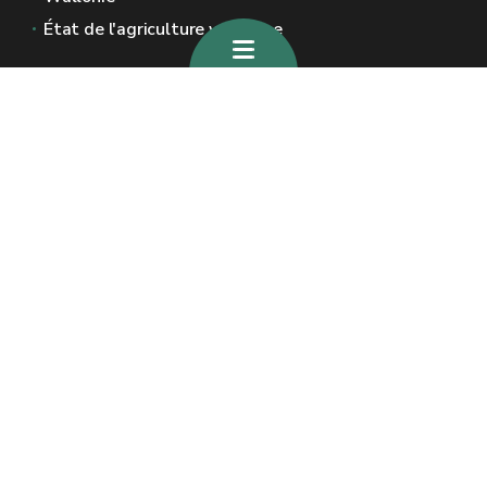
État de l'agriculture wallonne
Sites généraux de la Wallonie
Wallonie.be
Gouvernement wallon
Service public de Wallonie
Wallex
Géoportail
Jobs
Nous contacter