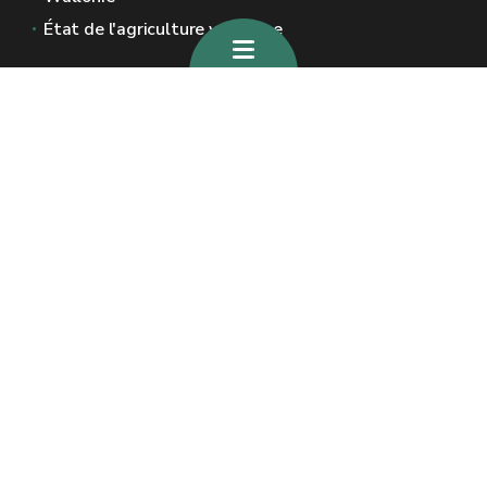
État de l'agriculture wallonne
Sites généraux de la Wallonie
Wallonie.be
Gouvernement wallon
Service public de Wallonie
Wallex
Géoportail
Jobs
Nous contacter