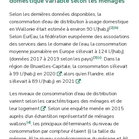
domestique variable selon les ménages
Selon les dernières données disponibles, la
consommation d’eau de distribution à usage domestique
[2]
(b)
en Wallonie était estimée à environ 90 l/(hab.j)
.
Selon EurEau, la fédération européenne des associations
des services dans le domaine de l’eau, la consommation
moyenne journalière en Europe s’élevait à 124 l/(hab.j)
[3]
(c)
(données 2017 à 2019 selon les pays)
. Dans la
région de Bruxelles-Capitale, la consommation s’élevait
à 99 l/(hab.j) en 2020
, alors qu’en Flandre, elle
q
s’élevait à 89 l/(hab.j) en 2021
.
q
Les niveaux de consommation d’eau de distribution
varient selon les caractéristiques des ménages et de
leur logement
. Selon une enquête menée en 2015
q
auprès d’un échantillon représentatif de ménages
(d)
wallons
, les principaux déterminants du niveau de
consommation par compteur étaient (i) la taille du
ménage, (ii) le niveau socioéconomique du ménage et (iii)