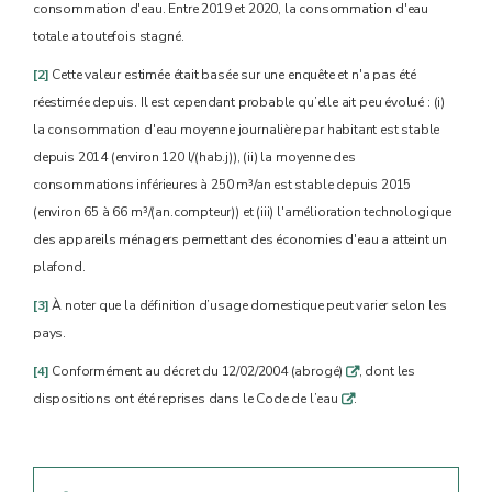
consommation d'eau. Entre 2019 et 2020, la consommation d'eau
totale a toutefois stagné.
[2]
Cette valeur estimée était basée sur une enquête et n'a pas été
réestimée depuis. Il est cependant probable qu’elle ait peu évolué : (i)
la consommation d'eau moyenne journalière par habitant est stable
depuis 2014 (environ 120 l/(hab.j)), (ii) la moyenne des
consommations inférieures à 250 m³/an est stable depuis 2015
(environ 65 à 66 m³/(an.compteur)) et (iii) l'amélioration technologique
des appareils ménagers permettant des économies d'eau a atteint un
plafond.
[3]
À noter que la définition d’usage domestique peut varier selon les
pays.
[4]
Conformément au décret du 12/02/2004 (abrogé)
, dont les
q
dispositions ont été reprises dans le Code de l’eau
.
q