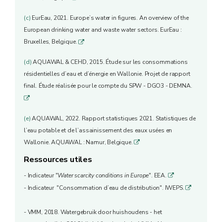
(c)
EurEau, 2021. Europe’s water in figures. An overview of the
European drinking water and waste water sectors. EurEau :
Bruxelles, Belgique.
q
(d)
AQUAWAL & CEHD, 2015. Étude sur les consommations
résidentielles d’eau et d’énergie en Wallonie. Projet de rapport
final. Étude réalisée pour le compte du SPW - DGO3 - DEMNA.
q
(e)
AQUAWAL, 2022. Rapport statistiques 2021. Statistiques de
l’eau potable et de l’assainissement des eaux usées en
Wallonie. AQUAWAL : Namur, Belgique.
q
Ressources utiles
- Indicateur "
Water scarcity conditions in Europe
". EEA.
q
- Indicateur "Consommation d’eau de distribution". IWEPS.
q
- VMM, 2018. Watergebruik door huishoudens - het