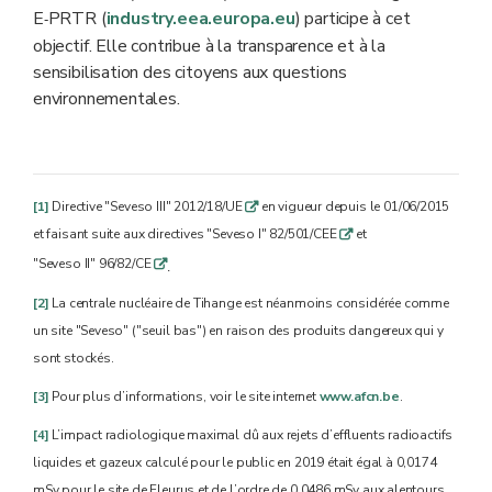
E
PRTR (
industry.eea.europa.eu
) participe à cet
‑
objectif. Elle contribue à la transparence et à la
sensibilisation des citoyens aux questions
environnementales.
[1]
Directive "Seveso III" 2012/18/UE
en vigueur depuis le 01/06/2015
q
et faisant suite aux directives "Seveso I" 82/501/CEE
et
q
"Seveso II" 96/82/CE
q
.
[2]
La centrale nucléaire de Tihange est néanmoins considérée comme
un site "Seveso" ("seuil bas") en raison des produits dangereux qui y
sont stockés.
[3]
Pour plus d’informations, voir le site internet
www.afcn.be
.
[4]
L’impact radiologique maximal dû aux rejets d’effluents radioactifs
liquides et gazeux calculé pour le public en 2019 était égal à 0,0174
mSv pour le site de Fleurus et de l’ordre de 0,0486 mSv aux alentours