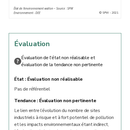
** Sites comprenant une ou plusieurs installations
État de l'environnement wallon − Source : SPW
faisant usage de produit polluant comme défini à
© SPW - 2021
Environnement - DEE
l'annexe 1 du Règlement (CE) n° 166/2006
q
*** Pour certaines communes, la densité de sites soumis
au registre E-PRTR est peu visible sur la carte. Elle est
de 0 pour Beyne-Heusay et Saint-Nicolas (pas de site),
Évaluation
0,9 pour Seneffe, 1,4 pour Saint-Ghislain, 1,7 pour
Herstal, 2 pour Seraing et 2,5 pour Liège.
Évaluation de l'état non réalisable et
évaluation de la tendance non pertinente
État :
Évaluation non réalisable
Pas de référentiel
Tendance :
Évaluation non pertinente
Le lien entre l’évolution du nombre de sites
industriels à risque et à fort potentiel de pollution
et les impacts environnementaux étant indirect,