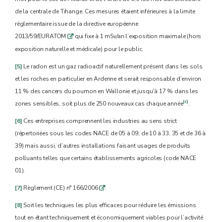
de la centrale de Tihange. Ces mesures étaient inférieures à la limite
réglementaire issue de la directive européenne
2013/59/EURATOM
qui fixe à 1 mSv/an l’exposition maximale (hors
q
exposition naturelle et médicale) pour le public.
[5]
Le radon est un gaz radioactif naturellement présent dans les sols
et les roches en particulier en Ardenne et serait responsable d’environ
11 % des cancers du poumon en Wallonie et jusqu'à 17 % dans les
(c)
zones sensibles, soit plus de 250 nouveaux cas chaque année
.
[6]
Ces entreprises comprennent les industries au sens strict
(répertoriées sous les codes NACE de 05 à 09, de 10 à 33, 35 et de 36 à
39) mais aussi, d’autres installations faisant usages de produits
polluants telles que certains établissements agricoles (code NACE
01).
[7]
Règlement (CE) n° 166/2006
.
q
[8]
Soit les techniques les plus efficaces pour réduire les émissions
tout en étant techniquement et économiquement viables pour l’activité