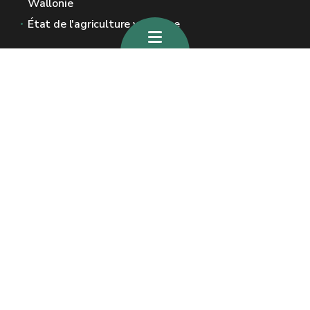
Wallonie
État de l'agriculture wallonne
Sites généraux de la Wallonie
Wallonie.be
Gouvernement wallon
Service public de Wallonie
Wallex
Géoportail
Jobs
Nous contacter