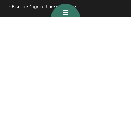
État de l'agriculture wallonne
Sites généraux de la Wallonie
Wallonie.be
Gouvernement wallon
Service public de Wallonie
Wallex
Géoportail
Jobs
Nous contacter