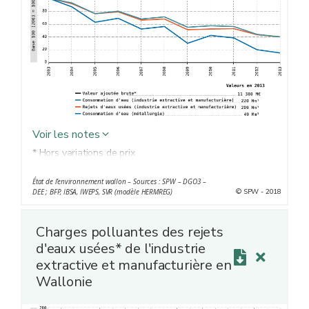
Voir les notes
* Hors variations de prix
État de l’environnement wallon – Sources : SPW – DGO3 –
© SPW - 2018
DEE ; BFP, IBSA, IWEPS, SVR (modèle HERMREG)
Charges polluantes des rejets
d'eaux usées* de l'industrie
extractive et manufacturière en
Wallonie