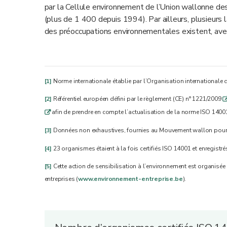
par la Cellule environnement de l’Union wallonne de
(plus de 1 400 depuis 1994). Par ailleurs, plusieurs l
des préoccupations environnementales existent, avec
[1]
Norme internationale établie par l’Organisation internationale 
[2]
Référentiel européen défini par le règlement (CE) n° 1221/2009
afin de prendre en compte l’actualisation de la norme ISO 1400
q
[3]
Données non exhaustives, fournies au Mouvement wallon pour l
[4]
23 organismes étaient à la fois certifiés ISO 14001 et enregistr
[5]
Cette action de sensibilisation à l’environnement est organisée
entreprises (
www.environnement-entreprise.be
).