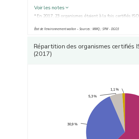
Voir les notes
* En 2017, 23 organismes étaient à la fois certifiés I
État de l’environnement wallon – Sources : MWQ ; SPW - DGO3
Répartition des organismes certifiés 
(2017)
1,1 %
1,1 %
5,3 %
5,3 %
30,9 %
30,9 %