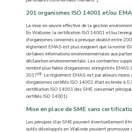
201 organismes ISO 14001 et/ou EM
La mise en œuvre effective de la gestion environneme
En Wallonie, la certification ISO 14001 et/ou l’e
d'organismes concernés a presque doublé entre 2003 
règlement EMAS est plus exigeant que la norme ISO
certaines informations environnementales aux parties 
déclaration environnementale. Les contraintes supp
nombre plus faible d’organismes enregistrés EMAS (
[4]
2017
. Le règlement EMAS est par ailleurs moins c
d’organismes certifiés ISO 14001 était estimée à 0,
certification ISO 14001 des SME concernait principa
certifiés ISO 14001).
Mise en place de SME sans certificati
Les principes d’un SME peuvent éventuellement être m
outils développés en Wallonie peuvent promouvoir 