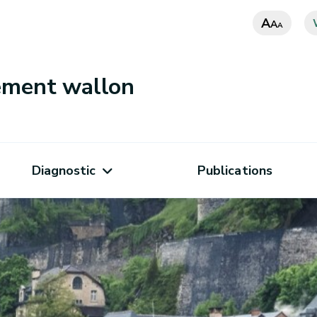
A
A
A
nement wallon
Diagnostic
Publications