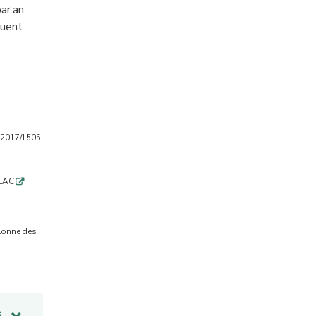
par an
luent
) 2017/1505
BELAC
q
llonne des