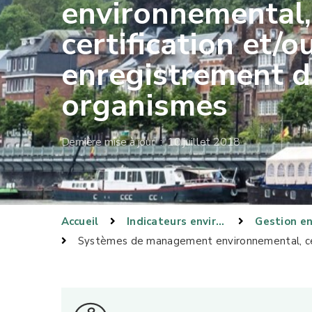
environnemental,
certification et/o
enregistrement d
organismes
Dernière mise à jour : 10 juillet 2018
Accueil
Indicateurs environnementaux
Systèmes de management environnemental, cer