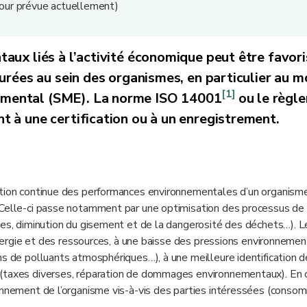
 jour prévue actuellement)
aux liés à l’activité économique peut être favor
urées au sein des organismes, en particulier au 
[1]
mental (SME). La norme ISO 14001
ou le règl
 à une certification ou à un enregistrement.
ation continue des performances environnementales d’un organism
 Celle-ci passe notamment par une optimisation des processus de
rces, diminution du gisement et de la dangerosité des déchets…).
’énergie et des ressources, à une baisse des pressions environneme
ns de polluants atmosphériques…), à une meilleure identification 
(taxes diverses, réparation de dommages environnementaux). En ou
ionnement de l’organisme vis-à-vis des parties intéressées (conso