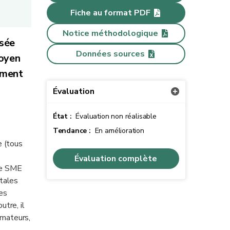
Fiche au format PDF
Notice méthodologique
isée
Données sources
moyen
ement
Évaluation
État :
Évaluation non réalisable
Tendance :
En amélioration
e (tous
Évaluation complète
 Le SME
ntales
des
tre, il
mmateurs,