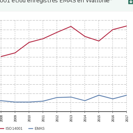
4001 et/ou enregistrés EMAS en Wallonie*
2013
2012
2011
2010
2009
2008
2017
2016
2015
2014
ISO 14001
EMAS