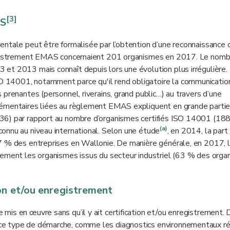
[3]
AS
ntale peut être formalisée par l’obtention d’une reconnaissance of
nregistrement EMAS concernaient 201 organismes en 2017. Le nomb
et 2013 mais connaît depuis lors une évolution plus irrégulière.
 14001, notamment parce qu'il rend obligatoire la communicatio
prenantes (personnel, riverains, grand public…) au travers d’une
lémentaires liées au règlement EMAS expliquent en grande partie
36) par rapport au nombre d’organismes certifiés ISO 14001 (188
(a)
onnu au niveau international. Selon une étude
, en 2014, la part
7 % des entreprises en Wallonie. De manière générale, en 2017, 
lement les organismes issus du secteur industriel (63 % des org
on et/ou enregistrement
is en œuvre sans qu’il y ait certification et/ou enregistrement.
ce type de démarche, comme les diagnostics environnementaux ré