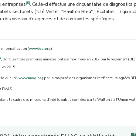
[5]
s entreprises
. Celle-ci effectue une cinquantaine de diagnostics 
abels sectoriels ("Clé Verte", "Pavillon Bleu", "Écolabel"…) qui inc
 des niveaux d’exigences et de contraintes spécifiques.
de normalisation (
www.iso.org
)
, dont les trois premières annexes ont été modifiées en 2017 par le règlement (UE
q
1 en 2015.
a qualité (
www.mwq.be
) par la majorité des organismes certificateurs agréés 
és EMAS.
 dans le cadre des missions d’intérêt public confiées par la Wallonie à l’Union wa