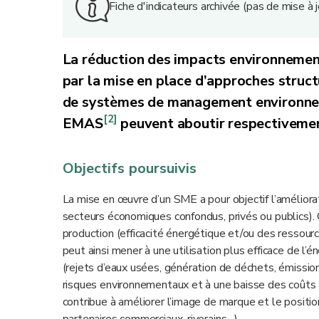
Fiche d'indicateurs archivée (pas de mise à
La réduction des impacts environnement
par la mise en place d’approches struct
de systèmes de management environne
[2]
EMAS
peuvent aboutir respectivement
Objectifs poursuivis
La mise en œuvre d’un SME a pour objectif l’amélior
secteurs économiques confondus, privés ou publics).
production (efficacité énergétique et/ou des ressou
peut ainsi mener à une utilisation plus efficace de l
(rejets d’eaux usées, génération de déchets, émissio
risques environnementaux et à une baisse des coûts 
contribue à améliorer l’image de marque et le posit
partenaires commerciaux, riverains…).