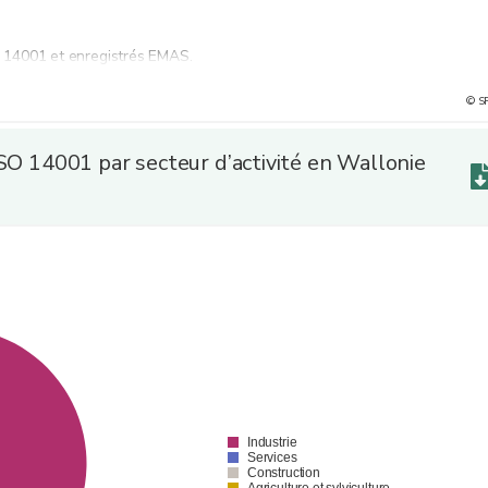
SO 14001 et enregistrés EMAS.
© S
ISO 14001 par secteur d’activité en Wallonie
Industrie
Services
Construction
Agriculture et sylviculture