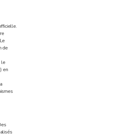
ficielle.
re
 Le
n de
 le
) en
la
anismes
 Des
alisés