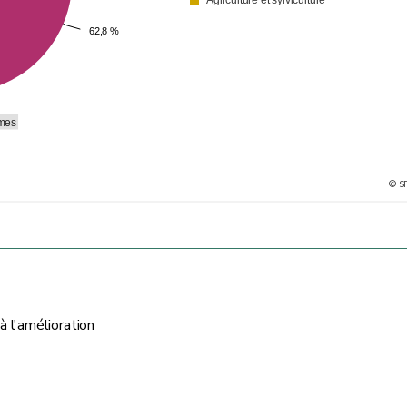
62,8 %
62,8 %
smes
© S
à l'amélioration