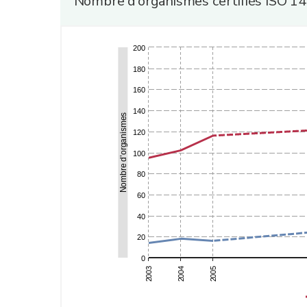
Nombre d’organismes certifiés ISO 1
200
180
160
140
Nombre d’organismes
120
100
80
60
40
20
0
2005
2004
2003