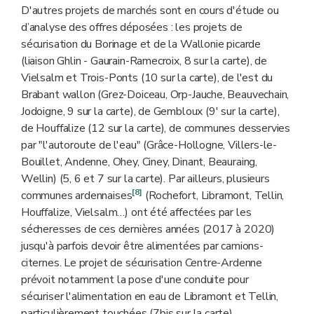
D'autres projets de marchés sont en cours d'étude ou
d’analyse des offres déposées : les projets de
sécurisation du Borinage et de la Wallonie picarde
(liaison Ghlin - Gaurain-Ramecroix, 8 sur la carte), de
Vielsalm et Trois-Ponts (10 sur la carte), de l'est du
Brabant wallon (Grez-Doiceau, Orp-Jauche, Beauvechain,
Jodoigne, 9 sur la carte), de Gembloux (9' sur la carte),
de Houffalize (12 sur la carte), de communes desservies
par "l'autoroute de l'eau" (Grâce-Hollogne, Villers-le-
Bouillet, Andenne, Ohey, Ciney, Dinant, Beauraing,
Wellin) (5, 6 et 7 sur la carte). Par ailleurs, plusieurs
[8]
communes ardennaises
(Rochefort, Libramont, Tellin,
Houffalize, Vielsalm…) ont été affectées par les
sécheresses de ces dernières années (2017 à 2020)
jusqu'à parfois devoir être alimentées par camions-
citernes. Le projet de sécurisation Centre-Ardenne
prévoit notamment la pose d'une conduite pour
sécuriser l'alimentation en eau de Libramont et Tellin,
particulièrement touchées (7bis sur la carte).