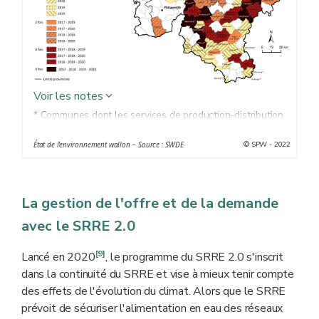
Voir les notes
* Communes dont les services de production-distribution
d'eau sont assurés par la SWDE (Société wallonne des
© SPW - 2022
État de l'environnement wallon − Source : SWDE
eaux) ou par des intercommunales (AIEC : Association
intercommunale des eaux du Condroz, AIEM :
Association intercommunale des eaux de la Molignée,
La gestion de l'offre et de la demande
CIESAC : Compagnie intercommunale des eaux de la
source Les Avins - Groupe Clavier, CILE : Compagnie
avec le SRRE 2.0
intercommunale liégeoise des eaux, INASEP :
Intercommunale namuroise de services publics, In BW :
[9]
Lancé en 2020
, le programme du SRRE 2.0 s'inscrit
Intercommunale du Brabant wallon).
dans la continuité du SRRE et vise à mieux tenir compte
** Communes qui gèrent leur production-distribution
des effets de l'évolution du climat. Alors que le SRRE
d'eau de manière autonome.
prévoit de sécuriser l'alimentation en eau des réseaux