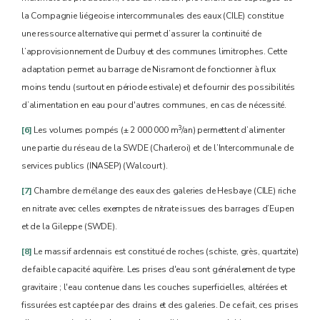
la Compagnie liégeoise intercommunales des eaux (CILE) constitue
une ressource alternative qui permet d’assurer la continuité de
l’approvisionnement de Durbuy et des communes limitrophes. Cette
adaptation permet au barrage de Nisramont de fonctionner à flux
moins tendu (surtout en période estivale) et de fournir des possibilités
d’alimentation en eau pour d'autres communes, en cas de nécessité.
3
[6]
Les volumes pompés (± 2 000 000 m
/an) permettent d’alimenter
une partie du réseau de la SWDE (Charleroi) et de l’Intercommunale de
services publics (INASEP) (Walcourt).
[7]
Chambre de mélange des eaux des galeries de Hesbaye (CILE) riche
en nitrate avec celles exemptes de nitrate issues des barrages d’Eupen
et de la Gileppe (SWDE).
[8]
Le massif ardennais est constitué de roches (schiste, grès, quartzite)
de faible capacité aquifère. Les prises d'eau sont généralement de type
gravitaire ; l'eau contenue dans les couches superficielles, altérées et
fissurées est captée par des drains et des galeries. De ce fait, ces prises